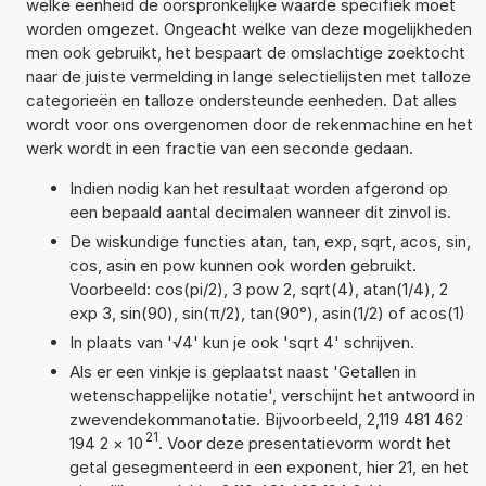
welke eenheid de oorspronkelijke waarde specifiek moet
worden omgezet. Ongeacht welke van deze mogelijkheden
men ook gebruikt, het bespaart de omslachtige zoektocht
naar de juiste vermelding in lange selectielijsten met talloze
categorieën en talloze ondersteunde eenheden. Dat alles
wordt voor ons overgenomen door de rekenmachine en het
werk wordt in een fractie van een seconde gedaan.
Indien nodig kan het resultaat worden afgerond op
een bepaald aantal decimalen wanneer dit zinvol is.
De wiskundige functies atan, tan, exp, sqrt, acos, sin,
cos, asin en pow kunnen ook worden gebruikt.
Voorbeeld: cos(pi/2), 3 pow 2, sqrt(4), atan(1/4), 2
exp 3, sin(90), sin(π/2), tan(90°), asin(1/2) of acos(1)
In plaats van '√4' kun je ook 'sqrt 4' schrijven.
Als er een vinkje is geplaatst naast 'Getallen in
wetenschappelijke notatie', verschijnt het antwoord in
zwevendekommanotatie. Bijvoorbeeld, 2,119 481 462
21
194 2
×
10
. Voor deze presentatievorm wordt het
getal gesegmenteerd in een exponent, hier 21, en het