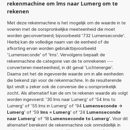
rekenmachine om lms naar Lumerg om te
rekenen
Met deze rekenmachine is het mogelijk om de waarde in te
voeren met de oorspronkelijke meeteenheid die moet
worden geconverteerd; bijvoorbeeld '732 Lumenseconde'.
Hierbij kan de volledige naam van de eenheid of de
afkorting ervan worden gebruiktbijvoorbeeld
'Lumenseconde' of 'lms'. Vervolgens bepaalt de
rekenmachine de categorie van de te omrekenen ---
converteren meeteenheid, in dit geval 'Lichtenergie'.
Daarna zet het de ingevoerde waarde om in alle eenheden
die bekend zijn voor de rekenmachine. In de resulterende
lijst vindt u zeker ook de conversie die u oorspronkelijk
zocht. Als alternatief kan de om te rekenen waarde als volgt
worden ingevoerd: '30 lms naar Lumerg' of '54 lms to
Lumerg' of '55 lms in Lumerg' of '94
Lumenseconde ->
Lumerg
' of '59
lms = Lumerg
' of '24
Lumenseconde
naar Lumerg
' of '18
Lumenseconde to Lumerg
'. Voor dit
alternatief berekent de rekenmachine ook onmiddellijk in