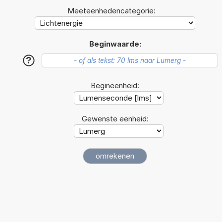
Meeteenhedencategorie:
Beginwaarde:
?
Begineenheid:
Gewenste eenheid: