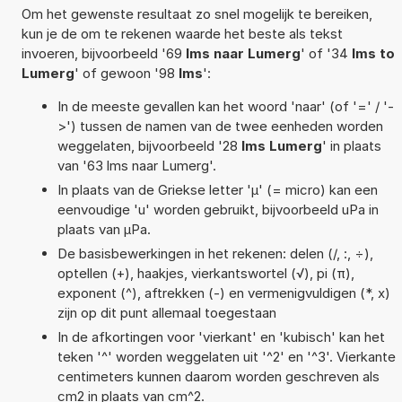
Om het gewenste resultaat zo snel mogelijk te bereiken,
kun je de om te rekenen waarde het beste als tekst
invoeren, bijvoorbeeld '69
lms naar Lumerg
' of '34
lms to
Lumerg
' of gewoon '98
lms
':
In de meeste gevallen kan het woord 'naar' (of '=' / '-
>') tussen de namen van de twee eenheden worden
weggelaten, bijvoorbeeld '28
lms Lumerg
' in plaats
van '63 lms naar Lumerg'.
In plaats van de Griekse letter 'µ' (= micro) kan een
eenvoudige 'u' worden gebruikt, bijvoorbeeld uPa in
plaats van µPa.
De basisbewerkingen in het rekenen: delen (/, :, ÷),
optellen (+), haakjes, vierkantswortel (√), pi (π),
exponent (^), aftrekken (-) en vermenigvuldigen (*, x)
zijn op dit punt allemaal toegestaan
In de afkortingen voor 'vierkant' en 'kubisch' kan het
teken '^' worden weggelaten uit '^2' en '^3'. Vierkante
centimeters kunnen daarom worden geschreven als
cm2 in plaats van cm^2.