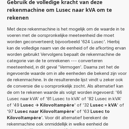
Gebruik de volledige kracht van deze
rekenmachine om Lusec naar kVA om te
rekenen
Met deze rekenmachine is het mogelijk om de waarde in te
voeren met de oorspronkelijke meeteenheid die moet
worden geconverteerd; bijvoorbeeld '624 Lusec'. Hierbij
kan de volledige naam van de eenheid of de afkorting ervan
worden gebruikt Vervolgens bepaalt de rekenmachine de
categorie van de te omrekenen --- converteren
meeteenheid, in dit geval 'Vermogen'. Daarna zet het de
ingevoerde waarde om in alle eenheden die bekend zijn voor
de rekenmachine. In de resulterende lijst vindt u zeker ook
de conversie die u oorspronkelijk zocht. Als alternatief kan
de om te rekenen waarde als volgt worden ingevoerd: '66
Lusec naar kVA' of '81 Lusec to kVA' of '82 Lusec in kVA'
of '49
Lusec -> Kilovoltampère
' of '32
Lusec = kVA
' of
'97
Lusec naar Kilovoltampère
' of '63
Lusec to
Kilovoltampère
'. Voor dit alternatief berekent de
rekenmachine ook onmiddellijk in welke eenheid de