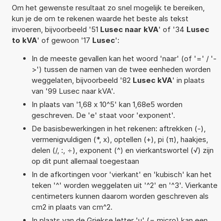
Om het gewenste resultaat zo snel mogelijk te bereiken,
kun je de om te rekenen waarde het beste als tekst
invoeren, bijvoorbeeld '51
Lusec naar kVA
' of '34
Lusec
to kVA
' of gewoon '17
Lusec
':
In de meeste gevallen kan het woord 'naar' (of '=' / '-
>') tussen de namen van de twee eenheden worden
weggelaten, bijvoorbeeld '82
Lusec kVA
' in plaats
van '99 Lusec naar kVA'.
In plaats van '1,68 x 10^5' kan 1,68e5 worden
geschreven. De 'e' staat voor 'exponent'.
De basisbewerkingen in het rekenen: aftrekken (-),
vermenigvuldigen (*, x), optellen (+), pi (π), haakjes,
delen (/, :, ÷), exponent (^) en vierkantswortel (√) zijn
op dit punt allemaal toegestaan
In de afkortingen voor 'vierkant' en 'kubisch' kan het
teken '^' worden weggelaten uit '^2' en '^3'. Vierkante
centimeters kunnen daarom worden geschreven als
cm2 in plaats van cm^2.
In plaats van de Griekse letter 'µ' (= micro) kan een