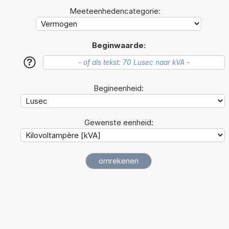
Meeteenhedencategorie:
Beginwaarde:
?
Begineenheid:
Gewenste eenheid: