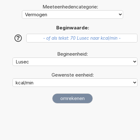
Meeteenhedencategorie:
Beginwaarde:
?
Begineenheid:
Gewenste eenheid: