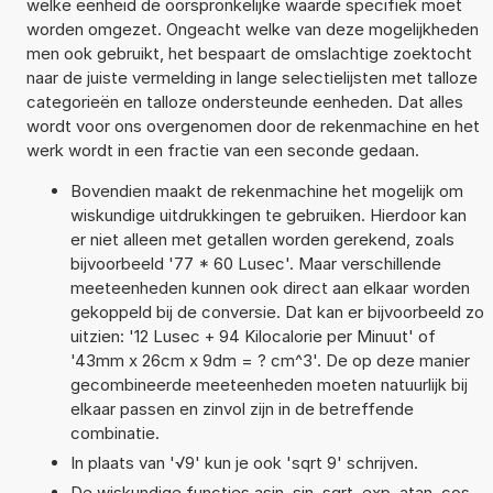
welke eenheid de oorspronkelijke waarde specifiek moet
worden omgezet. Ongeacht welke van deze mogelijkheden
men ook gebruikt, het bespaart de omslachtige zoektocht
naar de juiste vermelding in lange selectielijsten met talloze
categorieën en talloze ondersteunde eenheden. Dat alles
wordt voor ons overgenomen door de rekenmachine en het
werk wordt in een fractie van een seconde gedaan.
Bovendien maakt de rekenmachine het mogelijk om
wiskundige uitdrukkingen te gebruiken. Hierdoor kan
er niet alleen met getallen worden gerekend, zoals
bijvoorbeeld '77 * 60 Lusec'. Maar verschillende
meeteenheden kunnen ook direct aan elkaar worden
gekoppeld bij de conversie. Dat kan er bijvoorbeeld zo
uitzien: '12 Lusec + 94 Kilocalorie per Minuut' of
'43mm x 26cm x 9dm = ? cm^3'. De op deze manier
gecombineerde meeteenheden moeten natuurlijk bij
elkaar passen en zinvol zijn in de betreffende
combinatie.
In plaats van '√9' kun je ook 'sqrt 9' schrijven.
De wiskundige functies asin, sin, sqrt, exp, atan, cos,