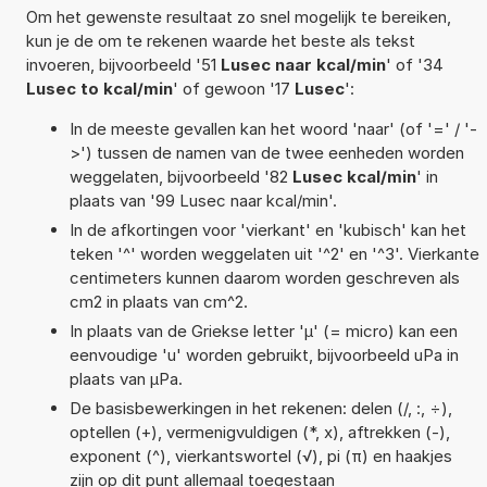
Om het gewenste resultaat zo snel mogelijk te bereiken,
kun je de om te rekenen waarde het beste als tekst
invoeren, bijvoorbeeld '51
Lusec naar kcal/min
' of '34
Lusec to kcal/min
' of gewoon '17
Lusec
':
In de meeste gevallen kan het woord 'naar' (of '=' / '-
>') tussen de namen van de twee eenheden worden
weggelaten, bijvoorbeeld '82
Lusec kcal/min
' in
plaats van '99 Lusec naar kcal/min'.
In de afkortingen voor 'vierkant' en 'kubisch' kan het
teken '^' worden weggelaten uit '^2' en '^3'. Vierkante
centimeters kunnen daarom worden geschreven als
cm2 in plaats van cm^2.
In plaats van de Griekse letter 'µ' (= micro) kan een
eenvoudige 'u' worden gebruikt, bijvoorbeeld uPa in
plaats van µPa.
De basisbewerkingen in het rekenen: delen (/, :, ÷),
optellen (+), vermenigvuldigen (*, x), aftrekken (-),
exponent (^), vierkantswortel (√), pi (π) en haakjes
zijn op dit punt allemaal toegestaan