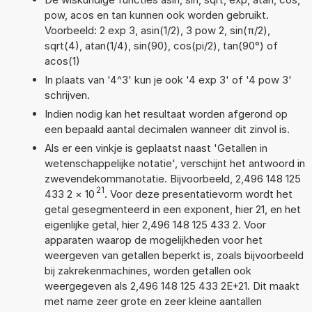
pow, acos en tan kunnen ook worden gebruikt.
Voorbeeld: 2 exp 3, asin(1/2), 3 pow 2, sin(π/2),
sqrt(4), atan(1/4), sin(90), cos(pi/2), tan(90°) of
acos(1)
In plaats van '4^3' kun je ook '4 exp 3' of '4 pow 3'
schrijven.
Indien nodig kan het resultaat worden afgerond op
een bepaald aantal decimalen wanneer dit zinvol is.
Als er een vinkje is geplaatst naast 'Getallen in
wetenschappelijke notatie', verschijnt het antwoord in
zwevendekommanotatie. Bijvoorbeeld, 2,496 148 125
21
433 2
×
10
. Voor deze presentatievorm wordt het
getal gesegmenteerd in een exponent, hier 21, en het
eigenlijke getal, hier 2,496 148 125 433 2. Voor
apparaten waarop de mogelijkheden voor het
weergeven van getallen beperkt is, zoals bijvoorbeeld
bij zakrekenmachines, worden getallen ook
weergegeven als 2,496 148 125 433 2E+21. Dit maakt
met name zeer grote en zeer kleine aantallen