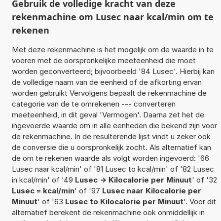
Gebruik de volledige kracht van deze
rekenmachine om Lusec naar kcal/min om te
rekenen
Met deze rekenmachine is het mogelijk om de waarde in te
voeren met de oorspronkelijke meeteenheid die moet
worden geconverteerd; bijvoorbeeld '84 Lusec'. Hierbij kan
de volledige naam van de eenheid of de afkorting ervan
worden gebruikt Vervolgens bepaalt de rekenmachine de
categorie van de te omrekenen --- converteren
meeteenheid, in dit geval 'Vermogen'. Daarna zet het de
ingevoerde waarde om in alle eenheden die bekend zijn voor
de rekenmachine. In de resulterende lijst vindt u zeker ook
de conversie die u oorspronkelijk zocht. Als alternatief kan
de om te rekenen waarde als volgt worden ingevoerd: '66
Lusec naar kcal/min' of '81 Lusec to kcal/min' of '82 Lusec
in kcal/min' of '49
Lusec -> Kilocalorie per Minuut
' of '32
Lusec = kcal/min
' of '97
Lusec naar Kilocalorie per
Minuut
' of '63
Lusec to Kilocalorie per Minuut
'. Voor dit
alternatief berekent de rekenmachine ook onmiddellijk in