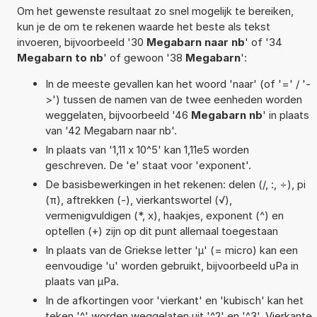
Om het gewenste resultaat zo snel mogelijk te bereiken,
kun je de om te rekenen waarde het beste als tekst
invoeren, bijvoorbeeld '30
Megabarn naar nb
' of '34
Megabarn to nb
' of gewoon '38
Megabarn
':
In de meeste gevallen kan het woord 'naar' (of '=' / '-
>') tussen de namen van de twee eenheden worden
weggelaten, bijvoorbeeld '46
Megabarn nb
' in plaats
van '42 Megabarn naar nb'.
In plaats van '1,11 x 10^5' kan 1,11e5 worden
geschreven. De 'e' staat voor 'exponent'.
De basisbewerkingen in het rekenen: delen (/, :, ÷), pi
(π), aftrekken (-), vierkantswortel (√),
vermenigvuldigen (*, x), haakjes, exponent (^) en
optellen (+) zijn op dit punt allemaal toegestaan
In plaats van de Griekse letter 'µ' (= micro) kan een
eenvoudige 'u' worden gebruikt, bijvoorbeeld uPa in
plaats van µPa.
In de afkortingen voor 'vierkant' en 'kubisch' kan het
teken '^' worden weggelaten uit '^2' en '^3'. Vierkante