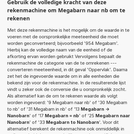
Gebruik de volledige kracht van deze
rekenmachine om Megabarn naar nb om te
rekenen
Met deze rekenmachine is het mogelijk om de waarde in te
voeren met de oorspronkelijke meeteenheid die moet
worden geconverteerd; bijvoorbeeld '954 Megabarn'.
Hierbij kan de volledige naam van de eenheid of de
afkorting ervan worden gebruikt Vervolgens bepaalt de
rekenmachine de categorie van de te omrekenen ---
converteren meeteenheid, in dit geval 'Oppervlak'. Daarna
zet het de ingevoerde waarde om in alle eenheden die
bekend zijn voor de rekenmachine. In de resulterende lijst
vindt u zeker ook de conversie die u oorspronkelijk zocht.
Als alternatief kan de om te rekenen waarde als volgt
worden ingevoerd: '9 Megabarn naar nb' of '30 Megabarn
to nb' of '31 Megabarn in nb' of '13
Megabarn ->
Nanobarn
' of '17
Megabarn = nb
' of '25
Megabarn naar
Nanobarn
' of '33
Megabarn to Nanobarn
'. Voor dit
alternatief berekent de rekenmachine ook onmiddellijk in