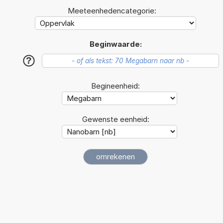
Meeteenhedencategorie:
Beginwaarde:
?
Begineenheid:
Gewenste eenheid: