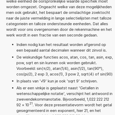
welke eenheid de oorspronkelijke waarde specifiek moet
worden omgezet. Ongeacht welke van deze mogelijkheden
men ook gebruikt, het bespaart de omslachtige zoektocht
naar de juiste vermelding in lange selectielijsten met talloze
categorieën en talloze ondersteunde eenheden. Dat alles
wordt voor ons overgenomen door de rekenmachine en het
werk wordt in een fractie van een seconde gedaan.
Indien nodig kan het resultaat worden afgerond op
een bepaald aantal decimalen wanneer dit zinvol is.
De wiskundige functies acos, atan, cos, tan, asin, exp,
pow, sqrt en sin kunnen ook worden gebruikt.
Voorbeeld: sin(π/2), atan(1/4), asin(1/2), tan(90°),
cos(pi/2), 2 exp 3, acos(1), 3 pow 2, sqrt(4) of sin(90)
In plaats van '√9' kun je ook 'sqrt 9' schrijven.
Als er een vinkje is geplaatst naast 'Getallen in
wetenschappelijke notatie', verschijnt het antwoord in
zwevendekommanotatie. Bijvoorbeeld, 1,022 222 212
21
92
×
10
. Voor deze presentatievorm wordt het getal
gesegmenteerd in een exponent, hier 21, en het