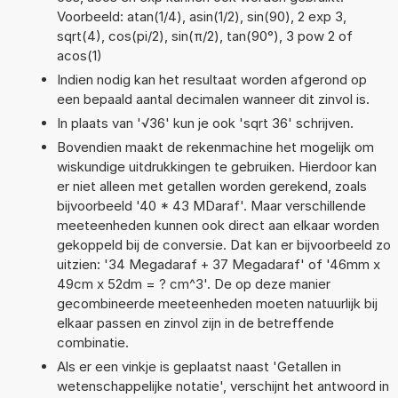
Voorbeeld: atan(1/4), asin(1/2), sin(90), 2 exp 3,
sqrt(4), cos(pi/2), sin(π/2), tan(90°), 3 pow 2 of
acos(1)
Indien nodig kan het resultaat worden afgerond op
een bepaald aantal decimalen wanneer dit zinvol is.
In plaats van '√36' kun je ook 'sqrt 36' schrijven.
Bovendien maakt de rekenmachine het mogelijk om
wiskundige uitdrukkingen te gebruiken. Hierdoor kan
er niet alleen met getallen worden gerekend, zoals
bijvoorbeeld '40 * 43 MDaraf'. Maar verschillende
meeteenheden kunnen ook direct aan elkaar worden
gekoppeld bij de conversie. Dat kan er bijvoorbeeld zo
uitzien: '34 Megadaraf + 37 Megadaraf' of '46mm x
49cm x 52dm = ? cm^3'. De op deze manier
gecombineerde meeteenheden moeten natuurlijk bij
elkaar passen en zinvol zijn in de betreffende
combinatie.
Als er een vinkje is geplaatst naast 'Getallen in
wetenschappelijke notatie', verschijnt het antwoord in