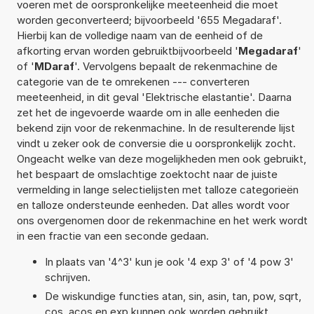
voeren met de oorspronkelijke meeteenheid die moet
worden geconverteerd; bijvoorbeeld '655 Megadaraf'.
Hierbij kan de volledige naam van de eenheid of de
afkorting ervan worden gebruiktbijvoorbeeld '
Megadaraf
'
of '
MDaraf
'. Vervolgens bepaalt de rekenmachine de
categorie van de te omrekenen --- converteren
meeteenheid, in dit geval 'Elektrische elastantie'. Daarna
zet het de ingevoerde waarde om in alle eenheden die
bekend zijn voor de rekenmachine. In de resulterende lijst
vindt u zeker ook de conversie die u oorspronkelijk zocht.
Ongeacht welke van deze mogelijkheden men ook gebruikt,
het bespaart de omslachtige zoektocht naar de juiste
vermelding in lange selectielijsten met talloze categorieën
en talloze ondersteunde eenheden. Dat alles wordt voor
ons overgenomen door de rekenmachine en het werk wordt
in een fractie van een seconde gedaan.
In plaats van '4^3' kun je ook '4 exp 3' of '4 pow 3'
schrijven.
De wiskundige functies atan, sin, asin, tan, pow, sqrt,
cos, acos en exp kunnen ook worden gebruikt.