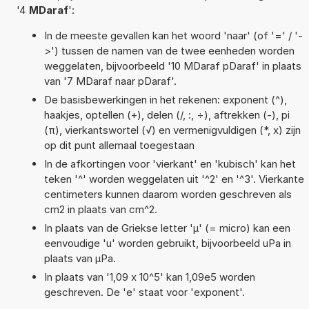
'4
MDaraf
':
In de meeste gevallen kan het woord 'naar' (of '=' / '-
>') tussen de namen van de twee eenheden worden
weggelaten, bijvoorbeeld '10 MDaraf pDaraf' in plaats
van '7 MDaraf naar pDaraf'.
De basisbewerkingen in het rekenen: exponent (^),
haakjes, optellen (+), delen (/, :, ÷), aftrekken (-), pi
(π), vierkantswortel (√) en vermenigvuldigen (*, x) zijn
op dit punt allemaal toegestaan
In de afkortingen voor 'vierkant' en 'kubisch' kan het
teken '^' worden weggelaten uit '^2' en '^3'. Vierkante
centimeters kunnen daarom worden geschreven als
cm2 in plaats van cm^2.
In plaats van de Griekse letter 'µ' (= micro) kan een
eenvoudige 'u' worden gebruikt, bijvoorbeeld uPa in
plaats van µPa.
In plaats van '1,09 x 10^5' kan 1,09e5 worden
geschreven. De 'e' staat voor 'exponent'.