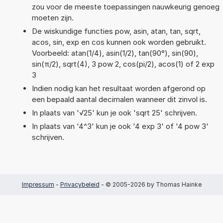
zou voor de meeste toepassingen nauwkeurig genoeg
moeten zijn.
De wiskundige functies pow, asin, atan, tan, sqrt,
acos, sin, exp en cos kunnen ook worden gebruikt.
Voorbeeld: atan(1/4), asin(1/2), tan(90°), sin(90),
sin(π/2), sqrt(4), 3 pow 2, cos(pi/2), acos(1) of 2 exp
3
Indien nodig kan het resultaat worden afgerond op
een bepaald aantal decimalen wanneer dit zinvol is.
In plaats van '√25' kun je ook 'sqrt 25' schrijven.
In plaats van '4^3' kun je ook '4 exp 3' of '4 pow 3'
schrijven.
Impressum
-
Privacybeleid
- © 2005-2026 by Thomas Hainke