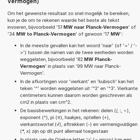
Vermogen)
Om het gewenste resultaat zo snel mogelijk te bereiken,
kun je de om te rekenen waarde het beste als tekst
invoeren, bijvoorbeeld '51
MW naar Planck-Vermogen
' of
'34
MW to Planck-Vermogen
' of gewoon '17
MW
':
In de meeste gevallen kan het woord 'naar' (of '=' / '-
>') tussen de namen van de twee eenheden worden
weggelaten, bijvoorbeeld '82
MW Planck-
Vermogen
' in plaats van '99 MW naar Planck-
Vermogen'.
In de afkortingen voor 'vierkant' en 'kubisch' kan het
teken '^' worden weggelaten uit '^2' en '^3'. Vierkante
centimeters kunnen daarom worden geschreven als
cm2 in plaats van cm^2.
De basisbewerkingen in het rekenen: delen (/, :, ÷),
exponent (^), pi (π), haakjes, optellen (+),
vierkantswortel (√), aftrekken (-) en vermenigvuldigen
(*, x) zijn op dit punt allemaal toegestaan
In plaats van de Griekse letter 'µ' (= micro) kan een