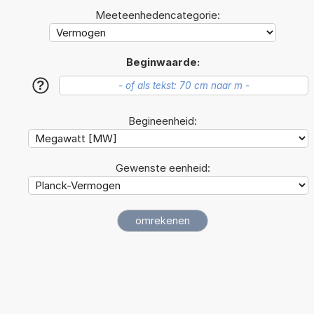
Meeteenhedencategorie:
Beginwaarde:
?
Begineenheid:
Gewenste eenheid: