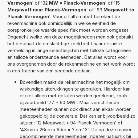
Vermogen
' of '32
MW = Planck-Vermogen
' of '15
Megawatt naar Planck-Vermogen
' of '63
Megawatt to
Planck-Vermogen
'. Voor dit alternatief berekent de
rekenmachine ook onmiddellijk in welke eenheid de
oorspronkelijke waarde specifiek moet worden omgezet.
Ongeacht welke van deze mogelijkheden men ook gebruikt,
het bespaart de omslachtige zoektocht naar de juiste
vermelding in lange selectielijsten met talloze categorieën
en talloze ondersteunde eenheden. Dat alles wordt voor
ons overgenomen door de rekenmachine en het werk wordt
in een fractie van een seconde gedaan.
Bovendien maakt de rekenmachine het mogelijk om
wiskundige uitdrukkingen te gebruiken. Hierdoor kan
er niet alleen met getallen worden gerekend, zoals
bijvoorbeeld '77 * 60 MW'. Maar verschillende
meeteenheden kunnen ook direct aan elkaar worden
gekoppeld bij de conversie. Dat kan er bijvoorbeeld zo
uitzien: '12 Megawatt + 94 Planck-Vermogen' of
'43mm x 26cm x 9dm = ? cm^3'. De op deze manier
gecombineerde meeteenheden moeten natuurlijk bij