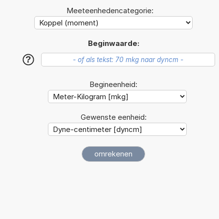
Meeteenhedencategorie:
Beginwaarde:
?
Begineenheid:
Gewenste eenheid: