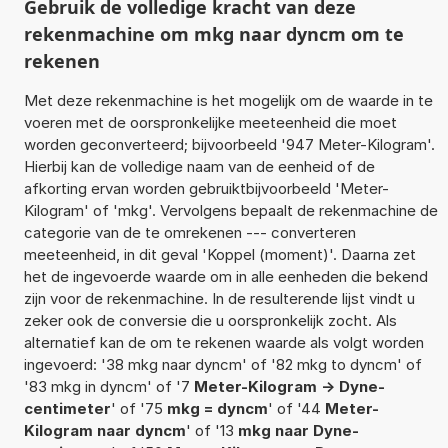
Gebruik de volledige kracht van deze
rekenmachine om mkg naar dyncm om te
rekenen
Met deze rekenmachine is het mogelijk om de waarde in te
voeren met de oorspronkelijke meeteenheid die moet
worden geconverteerd; bijvoorbeeld '947 Meter-Kilogram'.
Hierbij kan de volledige naam van de eenheid of de
afkorting ervan worden gebruiktbijvoorbeeld 'Meter-
Kilogram' of 'mkg'. Vervolgens bepaalt de rekenmachine de
categorie van de te omrekenen --- converteren
meeteenheid, in dit geval 'Koppel (moment)'. Daarna zet
het de ingevoerde waarde om in alle eenheden die bekend
zijn voor de rekenmachine. In de resulterende lijst vindt u
zeker ook de conversie die u oorspronkelijk zocht. Als
alternatief kan de om te rekenen waarde als volgt worden
ingevoerd: '38 mkg naar dyncm' of '82 mkg to dyncm' of
'83 mkg in dyncm' of '7
Meter-Kilogram -> Dyne-
centimeter
' of '75
mkg = dyncm
' of '44
Meter-
Kilogram naar dyncm
' of '13
mkg naar Dyne-