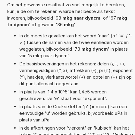
Om het gewenste resultaat zo snel mogelijk te bereiken,
kun je de om te rekenen waarde het beste als tekst
invoeren, bijvoorbeeld '98
mkg naar dyncm
' of '67
mkg
to dyncm
' of gewoon '36
mkg
':
In de meeste gevallen kan het woord 'naar' (of '=' / '-
>') tussen de namen van de twee eenheden worden
weggelaten, bijvoorbeeld '73
mkg dyncm
' in plaats
van '5 mkg naar dyncm'.
De basisbewerkingen in het rekenen: delen (/, :, ÷),
vermenigvuldigen (*, x), aftrekken (-), pi (π), exponent
(^), haakjes, vierkantswortel (√) en optellen (+) zijn op
dit punt allemaal toegestaan
In plaats van '1,4 x 10^5' kan 1,4e5 worden
geschreven. De 'e' staat voor 'exponent'.
In plaats van de Griekse letter 'µ' (= micro) kan een
eenvoudige 'u' worden gebruikt, bijvoorbeeld uPa in
plaats van µPa.
In de afkortingen voor 'vierkant' en 'kubisch' kan het
teken '^' worden weggelaten uit '^2' en '^3'. Vierkante