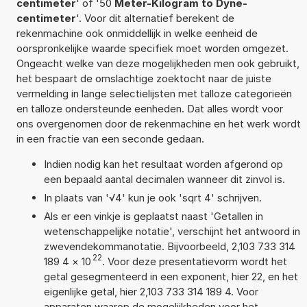
centimeter
' of '50
Meter-Kilogram to Dyne-
centimeter
'. Voor dit alternatief berekent de
rekenmachine ook onmiddellijk in welke eenheid de
oorspronkelijke waarde specifiek moet worden omgezet.
Ongeacht welke van deze mogelijkheden men ook gebruikt,
het bespaart de omslachtige zoektocht naar de juiste
vermelding in lange selectielijsten met talloze categorieën
en talloze ondersteunde eenheden. Dat alles wordt voor
ons overgenomen door de rekenmachine en het werk wordt
in een fractie van een seconde gedaan.
Indien nodig kan het resultaat worden afgerond op
een bepaald aantal decimalen wanneer dit zinvol is.
In plaats van '√4' kun je ook 'sqrt 4' schrijven.
Als er een vinkje is geplaatst naast 'Getallen in
wetenschappelijke notatie', verschijnt het antwoord in
zwevendekommanotatie. Bijvoorbeeld, 2,103 733 314
22
189 4
×
10
. Voor deze presentatievorm wordt het
getal gesegmenteerd in een exponent, hier 22, en het
eigenlijke getal, hier 2,103 733 314 189 4. Voor
apparaten waarop de mogelijkheden voor het