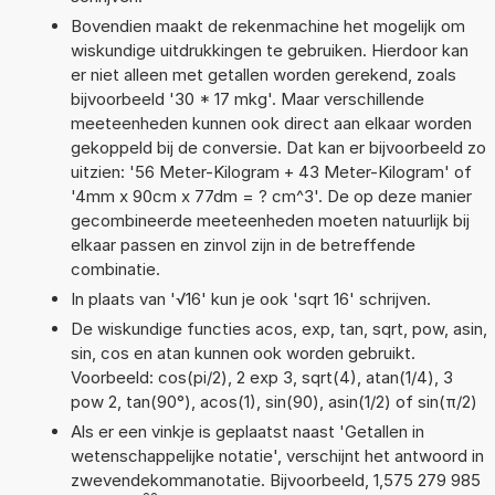
Bovendien maakt de rekenmachine het mogelijk om
wiskundige uitdrukkingen te gebruiken. Hierdoor kan
er niet alleen met getallen worden gerekend, zoals
bijvoorbeeld '30 * 17 mkg'. Maar verschillende
meeteenheden kunnen ook direct aan elkaar worden
gekoppeld bij de conversie. Dat kan er bijvoorbeeld zo
uitzien: '56 Meter-Kilogram + 43 Meter-Kilogram' of
'4mm x 90cm x 77dm = ? cm^3'. De op deze manier
gecombineerde meeteenheden moeten natuurlijk bij
elkaar passen en zinvol zijn in de betreffende
combinatie.
In plaats van '√16' kun je ook 'sqrt 16' schrijven.
De wiskundige functies acos, exp, tan, sqrt, pow, asin,
sin, cos en atan kunnen ook worden gebruikt.
Voorbeeld: cos(pi/2), 2 exp 3, sqrt(4), atan(1/4), 3
pow 2, tan(90°), acos(1), sin(90), asin(1/2) of sin(π/2)
Als er een vinkje is geplaatst naast 'Getallen in
wetenschappelijke notatie', verschijnt het antwoord in
zwevendekommanotatie. Bijvoorbeeld, 1,575 279 985