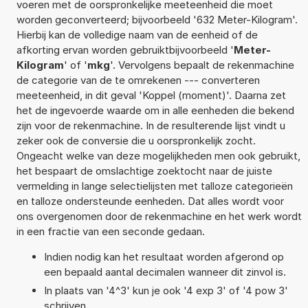
voeren met de oorspronkelijke meeteenheid die moet
worden geconverteerd; bijvoorbeeld '632 Meter-Kilogram'.
Hierbij kan de volledige naam van de eenheid of de
afkorting ervan worden gebruiktbijvoorbeeld '
Meter-
Kilogram
' of '
mkg
'. Vervolgens bepaalt de rekenmachine
de categorie van de te omrekenen --- converteren
meeteenheid, in dit geval 'Koppel (moment)'. Daarna zet
het de ingevoerde waarde om in alle eenheden die bekend
zijn voor de rekenmachine. In de resulterende lijst vindt u
zeker ook de conversie die u oorspronkelijk zocht.
Ongeacht welke van deze mogelijkheden men ook gebruikt,
het bespaart de omslachtige zoektocht naar de juiste
vermelding in lange selectielijsten met talloze categorieën
en talloze ondersteunde eenheden. Dat alles wordt voor
ons overgenomen door de rekenmachine en het werk wordt
in een fractie van een seconde gedaan.
Indien nodig kan het resultaat worden afgerond op
een bepaald aantal decimalen wanneer dit zinvol is.
In plaats van '4^3' kun je ook '4 exp 3' of '4 pow 3'
schrijven.