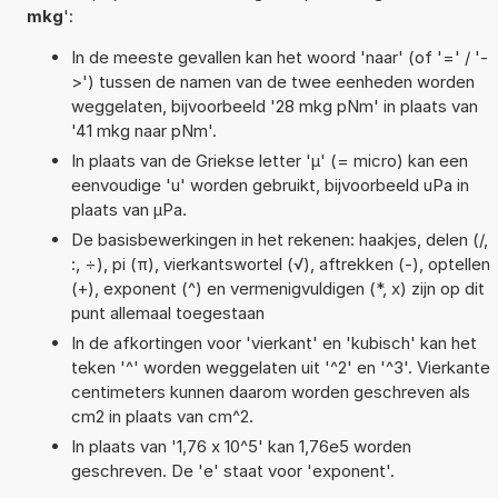
mkg
':
In de meeste gevallen kan het woord 'naar' (of '=' / '-
>') tussen de namen van de twee eenheden worden
weggelaten, bijvoorbeeld '28 mkg pNm' in plaats van
'41 mkg naar pNm'.
In plaats van de Griekse letter 'µ' (= micro) kan een
eenvoudige 'u' worden gebruikt, bijvoorbeeld uPa in
plaats van µPa.
De basisbewerkingen in het rekenen: haakjes, delen (/,
:, ÷), pi (π), vierkantswortel (√), aftrekken (-), optellen
(+), exponent (^) en vermenigvuldigen (*, x) zijn op dit
punt allemaal toegestaan
In de afkortingen voor 'vierkant' en 'kubisch' kan het
teken '^' worden weggelaten uit '^2' en '^3'. Vierkante
centimeters kunnen daarom worden geschreven als
cm2 in plaats van cm^2.
In plaats van '1,76 x 10^5' kan 1,76e5 worden
geschreven. De 'e' staat voor 'exponent'.