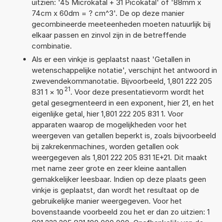
uitzien: '45 Microkatal + 31 Picokatal' of '88mm x
74cm x 60dm = ? cm^3'. De op deze manier
gecombineerde meeteenheden moeten natuurlijk bij
elkaar passen en zinvol zijn in de betreffende
combinatie.
Als er een vinkje is geplaatst naast 'Getallen in
wetenschappelijke notatie', verschijnt het antwoord in
zwevendekommanotatie. Bijvoorbeeld, 1,801 222 205
21
831 1
×
10
. Voor deze presentatievorm wordt het
getal gesegmenteerd in een exponent, hier 21, en het
eigenlijke getal, hier 1,801 222 205 831 1. Voor
apparaten waarop de mogelijkheden voor het
weergeven van getallen beperkt is, zoals bijvoorbeeld
bij zakrekenmachines, worden getallen ook
weergegeven als 1,801 222 205 831 1E+21. Dit maakt
met name zeer grote en zeer kleine aantallen
gemakkelijker leesbaar. Indien op deze plaats geen
vinkje is geplaatst, dan wordt het resultaat op de
gebruikelijke manier weergegeven. Voor het
bovenstaande voorbeeld zou het er dan zo uitzien: 1