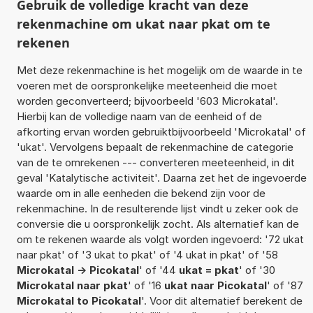
Gebruik de volledige kracht van deze
rekenmachine om ukat naar pkat om te
rekenen
Met deze rekenmachine is het mogelijk om de waarde in te
voeren met de oorspronkelijke meeteenheid die moet
worden geconverteerd; bijvoorbeeld '603 Microkatal'.
Hierbij kan de volledige naam van de eenheid of de
afkorting ervan worden gebruiktbijvoorbeeld 'Microkatal' of
'ukat'. Vervolgens bepaalt de rekenmachine de categorie
van de te omrekenen --- converteren meeteenheid, in dit
geval 'Katalytische activiteit'. Daarna zet het de ingevoerde
waarde om in alle eenheden die bekend zijn voor de
rekenmachine. In de resulterende lijst vindt u zeker ook de
conversie die u oorspronkelijk zocht. Als alternatief kan de
om te rekenen waarde als volgt worden ingevoerd: '72 ukat
naar pkat' of '3 ukat to pkat' of '4 ukat in pkat' of '58
Microkatal -> Picokatal
' of '44
ukat = pkat
' of '30
Microkatal naar pkat
' of '16
ukat naar Picokatal
' of '87
Microkatal to Picokatal
'. Voor dit alternatief berekent de