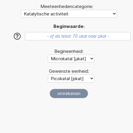
Meeteenhedencategorie:
Beginwaarde:
?
Begineenheid:
Gewenste eenheid: