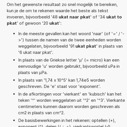
Om het gewenste resultaat zo snel mogelijk te bereiken,
kun je de om te rekenen waarde het beste als tekst
invoeren, bijvoorbeeld '48
ukat naar pkat
' of '34
ukat to
pkat
' of gewoon '20
ukat
':
In de meeste gevallen kan het woord 'naar' (of '=' / '-
>') tussen de namen van de twee eenheden worden
weggelaten, bijvoorbeeld '91
ukat pkat
' in plaats van
'6 ukat naar pkat'.
In plaats van de Griekse letter 'µ' (= micro) kan een
eenvoudige 'u' worden gebruikt, bijvoorbeeld uPa in
plaats van µPa.
In plaats van '1,74 x 10^5' kan 1,74e5 worden
geschreven. De 'e' staat voor 'exponent'.
In de afkortingen voor 'vierkant' en 'kubisch' kan het
teken '^' worden weggelaten uit '^2' en '^3'. Vierkante
centimeters kunnen daarom worden geschreven als
cm2 in plaats van cm^2.
De basisbewerkingen in het rekenen: optellen (+),
exponent (^), delen (/, :, ÷), vierkantswortel (√),