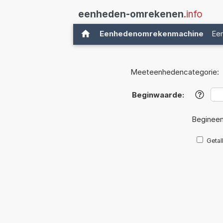
eenheden-omrekenen
.info
Eenhedenomrekenmachine
Ee
Meeteenhedencategorie:
Beginwaarde:
?
Begineen
Getal