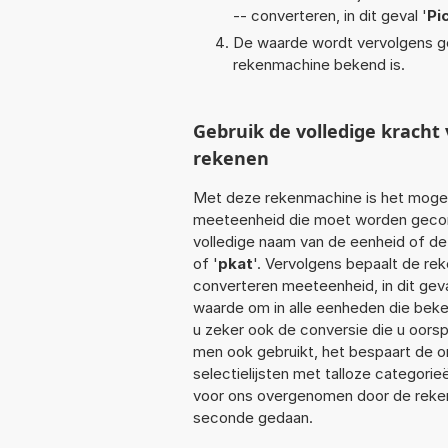
-- converteren, in dit geval '
Pi
De waarde wordt vervolgens g
rekenmachine bekend is.
Gebruik de volledige krach
rekenen
Met deze rekenmachine is het mogeli
meeteenheid die moet worden geconve
volledige naam van de eenheid of de
of '
pkat
'. Vervolgens bepaalt de r
converteren meeteenheid, in dit geva
waarde om in alle eenheden die beken
u zeker ook de conversie die u oors
men ook gebruikt, het bespaart de om
selectielijsten met talloze categori
voor ons overgenomen door de reken
seconde gedaan.