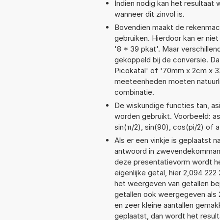
Indien nodig kan het resultaat
wanneer dit zinvol is.
Bovendien maakt de rekenmachi
gebruiken. Hierdoor kan er nie
'8 * 39 pkat'. Maar verschill
gekoppeld bij de conversie. Dat
Picokatal' of '70mm x 2cm x 
meeteenheden moeten natuurlijk
combinatie.
De wiskundige functies tan, asi
worden gebruikt. Voorbeeld: asi
sin(π/2), sin(90), cos(pi/2) of 
Als er een vinkje is geplaatst n
antwoord in zwevendekommanot
deze presentatievorm wordt he
eigenlijke getal, hier 2,094 2
het weergeven van getallen bep
getallen ook weergegeven als 
en zeer kleine aantallen gemakk
geplaatst, dan wordt het resul