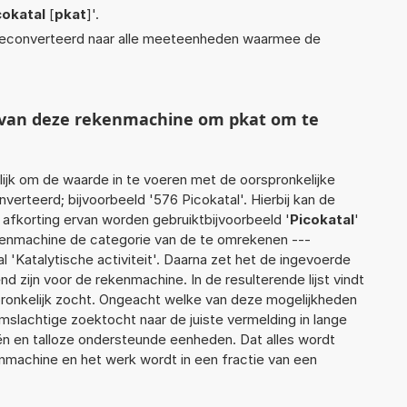
cokatal
[
pkat
]'.
econverteerd naar alle meeteenheden waarmee de
t van deze rekenmachine om pkat om te
jk om de waarde in te voeren met de oorspronkelijke
rteerd; bijvoorbeeld '576 Picokatal'. Hierbij kan de
 afkorting ervan worden gebruiktbijvoorbeeld '
Picokatal
'
ekenmachine de categorie van de te omrekenen ---
l 'Katalytische activiteit'. Daarna zet het de ingevoerde
d zijn voor de rekenmachine. In de resulterende lijst vindt
pronkelijk zocht. Ongeacht welke van deze mogelijkheden
slachtige zoektocht naar de juiste vermelding in lange
eën en talloze ondersteunde eenheden. Dat alles wordt
machine en het werk wordt in een fractie van een