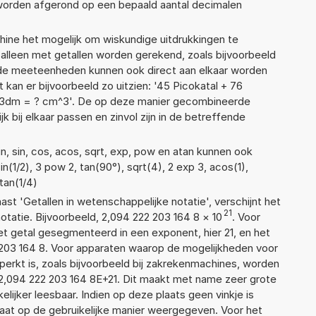
 worden afgerond op een bepaald aantal decimalen
ne het mogelijk om wiskundige uitdrukkingen te
t alleen met getallen worden gerekend, zoals bijvoorbeeld
ende meeteenheden kunnen ook direct aan elkaar worden
 kan er bijvoorbeeld zo uitzien: '45 Picokatal + 76
33dm = ? cm^3'. De op deze manier gecombineerde
 bij elkaar passen en zinvol zijn in de betreffende
n, sin, cos, acos, sqrt, exp, pow en atan kunnen ook
n(1/2), 3 pow 2, tan(90°), sqrt(4), 2 exp 3, acos(1),
atan(1/4)
aast 'Getallen in wetenschappelijke notatie', verschijnt het
21
atie. Bijvoorbeeld, 2,094 222 203 164 8
×
10
. Voor
t getal gesegmenteerd in een exponent, hier 21, en het
22 203 164 8. Voor apparaten waarop de mogelijkheden voor
erkt is, zoals bijvoorbeeld bij zakrekenmachines, worden
2,094 222 203 164 8E+21. Dit maakt met name zeer grote
elijker leesbaar. Indien op deze plaats geen vinkje is
taat op de gebruikelijke manier weergegeven. Voor het