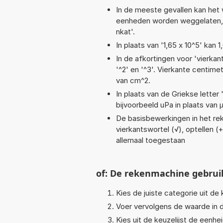
In de meeste gevallen kan het 
eenheden worden weggelaten, bi
nkat'.
In plaats van '1,65 x 10^5' kan
In de afkortingen voor 'vierkan
'^2' en '^3'. Vierkante centim
van cm^2.
In plaats van de Griekse letter
bijvoorbeeld uPa in plaats van 
De basisbewerkingen in het reke
vierkantswortel (√), optellen (+
allemaal toegestaan
of: De rekenmachine gebrui
Kies de juiste categorie uit de k
Voer vervolgens de waarde in d
Kies uit de keuzelijst de eenh