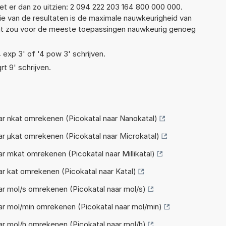
t er dan zo uitzien: 2 094 222 203 164 800 000 000.
ie van de resultaten is de maximale nauwkeurigheid van
Dat zou voor de meeste toepassingen nauwkeurig genoeg
4 exp 3' of '4 pow 3' schrijven.
rt 9' schrijven.
r nkat omrekenen (Picokatal naar Nanokatal)
r µkat omrekenen (Picokatal naar Microkatal)
r mkat omrekenen (Picokatal naar Millikatal)
r kat omrekenen (Picokatal naar Katal)
r mol/s omrekenen (Picokatal naar mol/s)
r mol/min omrekenen (Picokatal naar mol/min)
r mol/h omrekenen (Picokatal naar mol/h)