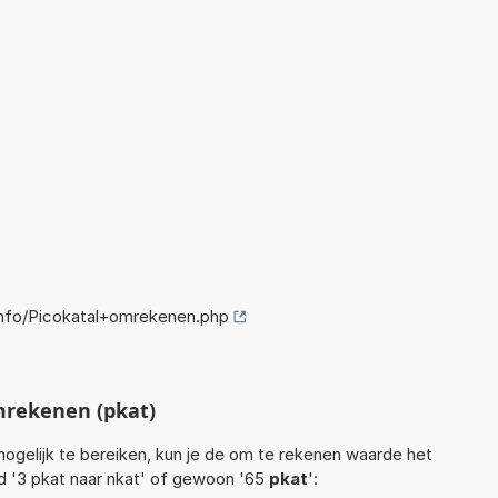
nfo/Picokatal+omrekenen.php
mrekenen (pkat)
ogelijk te bereiken, kun je de om te rekenen waarde het
ld '3 pkat naar nkat' of gewoon '65
pkat
':