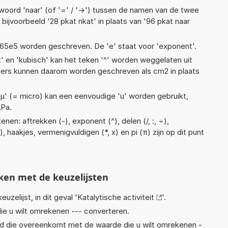
woord 'naar' (of '=' / '->') tussen de namen van de twee
jvoorbeeld '28 pkat nkat' in plaats van '96 pkat naar
 1,65e5 worden geschreven. De 'e' staat voor 'exponent'.
t' en 'kubisch' kan het teken '^' worden weggelaten uit
eters kunnen daarom worden geschreven als cm2 in plaats
 'µ' (= micro) kan een eenvoudige 'u' worden gebruikt,
µPa.
nen: aftrekken (-), exponent (^), delen (/, :, ÷),
), haakjes, vermenigvuldigen (*, x) en pi (π) zijn op dit punt
ken met de keuzelijsten
euzelijst, in dit geval '
Katalytische activiteit
'.
ie u wilt omrekenen --- converteren.
eid die overeenkomt met de waarde die u wilt omrekenen -