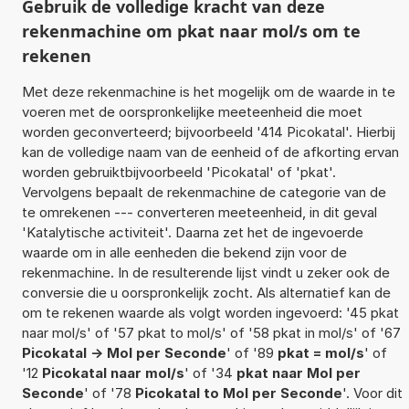
Gebruik de volledige kracht van deze
rekenmachine om pkat naar mol/s om te
rekenen
Met deze rekenmachine is het mogelijk om de waarde in te
voeren met de oorspronkelijke meeteenheid die moet
worden geconverteerd; bijvoorbeeld '414 Picokatal'. Hierbij
kan de volledige naam van de eenheid of de afkorting ervan
worden gebruiktbijvoorbeeld 'Picokatal' of 'pkat'.
Vervolgens bepaalt de rekenmachine de categorie van de
te omrekenen --- converteren meeteenheid, in dit geval
'Katalytische activiteit'. Daarna zet het de ingevoerde
waarde om in alle eenheden die bekend zijn voor de
rekenmachine. In de resulterende lijst vindt u zeker ook de
conversie die u oorspronkelijk zocht. Als alternatief kan de
om te rekenen waarde als volgt worden ingevoerd: '45 pkat
naar mol/s' of '57 pkat to mol/s' of '58 pkat in mol/s' of '67
Picokatal -> Mol per Seconde
' of '89
pkat = mol/s
' of
'12
Picokatal naar mol/s
' of '34
pkat naar Mol per
Seconde
' of '78
Picokatal to Mol per Seconde
'. Voor dit