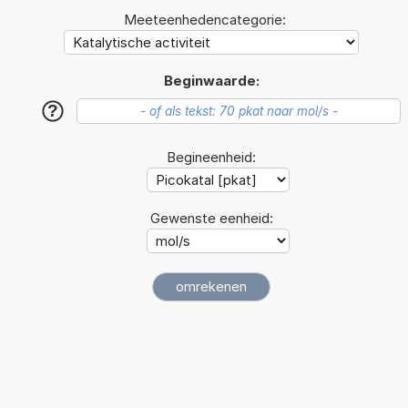
Meeteenhedencategorie:
Beginwaarde:
?
Begineenheid:
Gewenste eenheid: