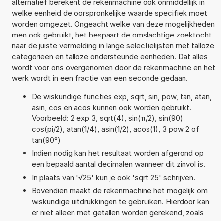
alternatief berekent de rekenmachine ook onmiddellijk in
welke eenheid de oorspronkelijke waarde specifiek moet
worden omgezet. Ongeacht welke van deze mogelijkheden
men ook gebruikt, het bespaart de omslachtige zoektocht
naar de juiste vermelding in lange selectielijsten met talloze
categorieën en talloze ondersteunde eenheden. Dat alles
wordt voor ons overgenomen door de rekenmachine en het
werk wordt in een fractie van een seconde gedaan.
De wiskundige functies exp, sqrt, sin, pow, tan, atan,
asin, cos en acos kunnen ook worden gebruikt.
Voorbeeld: 2 exp 3, sqrt(4), sin(π/2), sin(90),
cos(pi/2), atan(1/4), asin(1/2), acos(1), 3 pow 2 of
tan(90°)
Indien nodig kan het resultaat worden afgerond op
een bepaald aantal decimalen wanneer dit zinvol is.
In plaats van '√25' kun je ook 'sqrt 25' schrijven.
Bovendien maakt de rekenmachine het mogelijk om
wiskundige uitdrukkingen te gebruiken. Hierdoor kan
er niet alleen met getallen worden gerekend, zoals