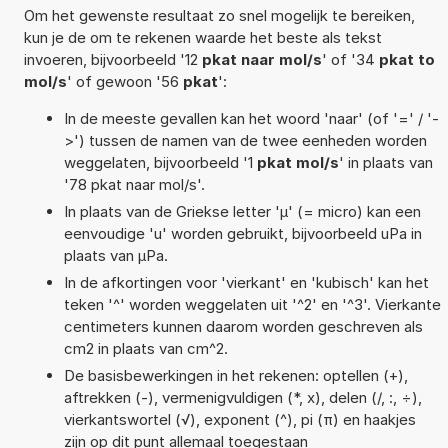
Om het gewenste resultaat zo snel mogelijk te bereiken,
kun je de om te rekenen waarde het beste als tekst
invoeren, bijvoorbeeld '12
pkat naar mol/s
' of '34
pkat to
mol/s
' of gewoon '56
pkat
':
In de meeste gevallen kan het woord 'naar' (of '=' / '-
>') tussen de namen van de twee eenheden worden
weggelaten, bijvoorbeeld '1
pkat mol/s
' in plaats van
'78 pkat naar mol/s'.
In plaats van de Griekse letter 'µ' (= micro) kan een
eenvoudige 'u' worden gebruikt, bijvoorbeeld uPa in
plaats van µPa.
In de afkortingen voor 'vierkant' en 'kubisch' kan het
teken '^' worden weggelaten uit '^2' en '^3'. Vierkante
centimeters kunnen daarom worden geschreven als
cm2 in plaats van cm^2.
De basisbewerkingen in het rekenen: optellen (+),
aftrekken (-), vermenigvuldigen (*, x), delen (/, :, ÷),
vierkantswortel (√), exponent (^), pi (π) en haakjes
zijn op dit punt allemaal toegestaan