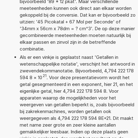
bijvoorbeeld '89 * 12 pkat'. Maar verschillende
meeteenheden kunnen ook direct aan elkaar worden
gekoppeld bij de conversie. Dat kan er bijvoorbeeld zo
uitzien: '45 Picokatal + 67 Mol per Seconde' of
'34mm x 56cm x 78dm = ? cm^3'. De op deze manier
gecombineerde meeteenheden moeten natuurlijk bij
elkaar passen en zinvol zijn in de betreffende
combinatie.
Als er een vinkje is geplaatst naast 'Getallen in
wetenschappelijke notatie', verschijnt het antwoord in
zwevendekommanotatie. Bijvoorbeeld, 4,794 222 178
21
594 8
×
10
. Voor deze presentatievorm wordt het
getal gesegmenteerd in een exponent, hier 21, en het
eigenlijke getal, hier 4,794 222 178 594 8. Voor
apparaten waarop de mogelijkheden voor het
weergeven van getallen beperkt is, zoals bijvoorbeeld
bij zakrekenmachines, worden getallen ook
weergegeven als 4,794 222 178 594 8E+21. Dit maakt
met name zeer grote en zeer kleine aantallen
gemakkelijker leesbaar. Indien op deze plaats geen