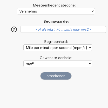
Meeteenhedencategorie:
Beginwaarde:
?
Begineenheid:
Gewenste eenheid: