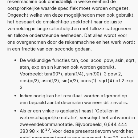
rekenmachine ook onmiddellijk in welke eenheid de
oorspronkelijke waarde specifiek moet worden omgezet.
Ongeacht welke van deze mogelijkheden men ook gebruikt,
het bespaart de omslachtige zoektocht naar de juiste
vermelding in lange selectielijsten met talloze categorieën
en talloze ondersteunde eenheden. Dat alles wordt voor
ons overgenomen door de rekenmachine en het werk wordt
in een fractie van een seconde gedaan.
De wiskundige functies tan, cos, acos, pow, asin, sqrt,
atan, exp en sin kunnen ook worden gebruikt.
Voorbeeld: tan(90°), atan(1/4), sin(90), 3 pow 2,
cos(pi/2), asin(1/2), sin(π/2), acos(1), sqrt(4) of 2 exp
3
Indien nodig kan het resultaat worden afgerond op
een bepaald aantal decimalen wanneer dit zinvol is.
Als er een vinkje is geplaatst naast 'Getallen in
wetenschappelijke notatie', verschijnt het antwoord in
zwevendekommanotatie. Bijvoorbeeld, 6,644 444
20
383 98
×
10
. Voor deze presentatievorm wordt het
getal gesegmenteerd in een exponent, hier 20, en het