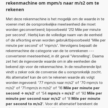
rekenmachine om mpm/s naar m/s2 om te
rekenen
Met deze rekenmachine is het mogelijk om de waarde in te
voeren met de oorspronkelijke meeteenheid die moet
worden geconverteerd; bijvoorbeeld '212 Mile per minute
per second'. Hierbij kan de volledige naam van de eenheid
of de afkorting ervan worden gebruiktbijvoorbeeld 'Mile per
minute per second' of 'mpm/s'. Vervolgens bepaalt de
rekenmachine de categorie van de te omrekenen ---
converteren meeteenheid, in dit geval 'Versnelling'. Daarna
zet het de ingevoerde waarde om in alle eenheden die
bekend zijn voor de rekenmachine. In de resulterende lijst
vindt u zeker ook de conversie die u oorspronkelijk zocht.
Als alternatief kan de om te rekenen waarde als volgt
worden ingevoerd: '77 mpm/s naar m/s2' of '70 mpm/s to
m/s2' of '71 mpm/s in m/s2' of '16
Mile per minute per
second -> m/s2
' of '54
mpm/s = m/s2
' of '92
Mile per
minute per second naar m/s2
' of '8
Mile per minute
per second to m/s2
'. Voor dit alternatief berekent de