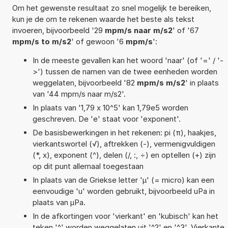
Om het gewenste resultaat zo snel mogelijk te bereiken,
kun je de om te rekenen waarde het beste als tekst
invoeren, bijvoorbeeld '29
mpm/s naar m/s2
' of '67
mpm/s to m/s2
' of gewoon '6
mpm/s
':
In de meeste gevallen kan het woord 'naar' (of '=' / '-
>') tussen de namen van de twee eenheden worden
weggelaten, bijvoorbeeld '82
mpm/s m/s2
' in plaats
van '44 mpm/s naar m/s2'.
In plaats van '1,79 x 10^5' kan 1,79e5 worden
geschreven. De 'e' staat voor 'exponent'.
De basisbewerkingen in het rekenen: pi (π), haakjes,
vierkantswortel (√), aftrekken (-), vermenigvuldigen
(*, x), exponent (^), delen (/, :, ÷) en optellen (+) zijn
op dit punt allemaal toegestaan
In plaats van de Griekse letter 'µ' (= micro) kan een
eenvoudige 'u' worden gebruikt, bijvoorbeeld uPa in
plaats van µPa.
In de afkortingen voor 'vierkant' en 'kubisch' kan het
teken '^' worden weggelaten uit '^2' en '^3'. Vierkante