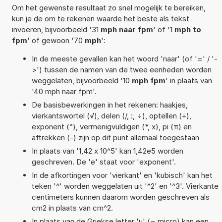
Om het gewenste resultaat zo snel mogelijk te bereiken,
kun je de om te rekenen waarde het beste als tekst
invoeren, bijvoorbeeld '31
mph naar fpm
' of '1
mph to
fpm
' of gewoon '70
mph
':
In de meeste gevallen kan het woord 'naar' (of '=' / '-
>') tussen de namen van de twee eenheden worden
weggelaten, bijvoorbeeld '10
mph fpm
' in plaats van
'40 mph naar fpm'.
De basisbewerkingen in het rekenen: haakjes,
vierkantswortel (√), delen (/, :, ÷), optellen (+),
exponent (^), vermenigvuldigen (*, x), pi (π) en
aftrekken (-) zijn op dit punt allemaal toegestaan
In plaats van '1,42 x 10^5' kan 1,42e5 worden
geschreven. De 'e' staat voor 'exponent'.
In de afkortingen voor 'vierkant' en 'kubisch' kan het
teken '^' worden weggelaten uit '^2' en '^3'. Vierkante
centimeters kunnen daarom worden geschreven als
cm2 in plaats van cm^2.
In plaats van de Griekse letter 'µ' (= micro) kan een