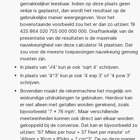
gemakkelijker leesbaar. Indien op deze plaats geen
vinkje is geplaatst, dan wordt het resultaat op de
gebruikelijke manier weergegeven. Voor het
bovenstaande voorbeeld zou het er dan zo uitzien: 19
425 864 020 755 000 000 000. Onafhankelijk van de
presentatie van de resultaten is de maximale
nauwkeurigheid van deze calculator 14 plaatsen. Dat
zou voor de meeste toepassingen nauwkeurig genoeg
moeten zijn.
In plaats van '√4' kun je ook 'sqrt 4' schrijven.
In plaats van '4^3' kun je ook '4 exp 3' of '4 pow 3'
schrijven.
Bovendien maakt de rekenmachine het mogelijk om
wiskundige uitdrukkingen te gebruiken. Hierdoor kan
er niet alleen met getallen worden gerekend, zoals
bijvoorbeeld '7 * 76 mph'. Maar verschillende
meeteenheden kunnen ook direct aan elkaar worden
gekoppeld bij de conversie. Dat kan er bijvoorbeeld zo
uitzien: '67 Miles per hour + 37 Feet per minute' of
'46mm x 16cm x 85dm = ? cm^3'. De op deze manier