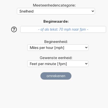
Meeteenhedencategorie:
Beginwaarde:
?
Begineenheid:
Gewenste eenheid: