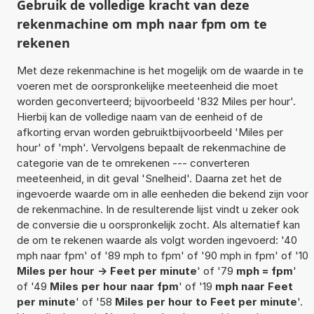
Gebruik de volledige kracht van deze
rekenmachine om mph naar fpm om te
rekenen
Met deze rekenmachine is het mogelijk om de waarde in te
voeren met de oorspronkelijke meeteenheid die moet
worden geconverteerd; bijvoorbeeld '832 Miles per hour'.
Hierbij kan de volledige naam van de eenheid of de
afkorting ervan worden gebruiktbijvoorbeeld 'Miles per
hour' of 'mph'. Vervolgens bepaalt de rekenmachine de
categorie van de te omrekenen --- converteren
meeteenheid, in dit geval 'Snelheid'. Daarna zet het de
ingevoerde waarde om in alle eenheden die bekend zijn voor
de rekenmachine. In de resulterende lijst vindt u zeker ook
de conversie die u oorspronkelijk zocht. Als alternatief kan
de om te rekenen waarde als volgt worden ingevoerd: '40
mph naar fpm' of '89 mph to fpm' of '90 mph in fpm' of '10
Miles per hour -> Feet per minute
' of '79
mph = fpm
'
of '49
Miles per hour naar fpm
' of '19
mph naar Feet
per minute
' of '58
Miles per hour to Feet per minute
'.