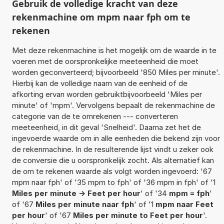
Gebruik de volledige kracht van deze
rekenmachine om mpm naar fph om te
rekenen
Met deze rekenmachine is het mogelijk om de waarde in te
voeren met de oorspronkelijke meeteenheid die moet
worden geconverteerd; bijvoorbeeld '850 Miles per minute'.
Hierbij kan de volledige naam van de eenheid of de
afkorting ervan worden gebruiktbijvoorbeeld 'Miles per
minute' of 'mpm'. Vervolgens bepaalt de rekenmachine de
categorie van de te omrekenen --- converteren
meeteenheid, in dit geval 'Snelheid'. Daarna zet het de
ingevoerde waarde om in alle eenheden die bekend zijn voor
de rekenmachine. In de resulterende lijst vindt u zeker ook
de conversie die u oorspronkelijk zocht. Als alternatief kan
de om te rekenen waarde als volgt worden ingevoerd: '67
mpm naar fph' of '35 mpm to fph' of '36 mpm in fph' of '1
Miles per minute -> Feet per hour
' of '34
mpm = fph
'
of '67
Miles per minute naar fph
' of '1
mpm naar Feet
per hour
' of '67
Miles per minute to Feet per hour
'.