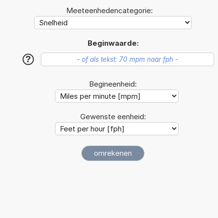
Meeteenhedencategorie:
Beginwaarde:
?
Begineenheid:
Gewenste eenheid: