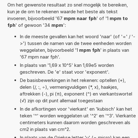
Om het gewenste resultaat zo snel mogelijk te bereiken,
kun je de om te rekenen waarde het beste als tekst
invoeren, bijvoorbeeld '67
mpm naar fph
' of '1
mpm to
fph
' of gewoon '34
mpm
':
In de meeste gevallen kan het woord 'naar' (of '=' / '-
>') tussen de namen van de twee eenheden worden
weggelaten, bijvoorbeeld '1
mpm fph
' in plaats van
'67 mpm naar fph'.
In plaats van '1,69 x 10^5' kan 1,69e5 worden
geschreven. De 'e' staat voor 'exponent'.
De basisbewerkingen in het rekenen: optellen (+),
delen (/, :, ÷), vermenigvuldigen (*, x), haakjes,
aftrekken (-), pi (π), exponent (^) en vierkantswortel
(√) zijn op dit punt allemaal toegestaan
In de afkortingen voor 'vierkant' en 'kubisch' kan het
teken '^' worden weggelaten uit '^2' en '^3'. Vierkante
centimeters kunnen daarom worden geschreven als
cm2 in plaats van cm^2.
In plaats van de Griekse letter 'µ' (= micro) kan een