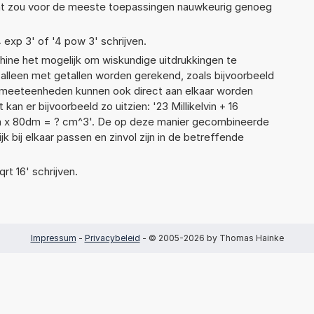
Dat zou voor de meeste toepassingen nauwkeurig genoeg
4 exp 3' of '4 pow 3' schrijven.
ne het mogelijk om wiskundige uitdrukkingen te
t alleen met getallen worden gerekend, zoals bijvoorbeeld
e meeteenheden kunnen ook direct aan elkaar worden
kan er bijvoorbeeld zo uitzien: '23 Millikelvin + 16
m x 80dm = ? cm^3'. De op deze manier gecombineerde
 bij elkaar passen en zinvol zijn in de betreffende
qrt 16' schrijven.
Impressum
-
Privacybeleid
- © 2005-2026 by Thomas Hainke