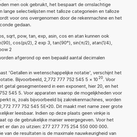
den men ook gebruikt, het bespaart de omslachtige
n lange selectielijsten met talloze categorieën en talloze
wordt voor ons overgenomen door de rekenmachine en het
econde gedaan.
s, sqrt, pow, tan, exp, asin, cos en atan kunnen ook
90), cos(pi/2), 2 exp 3, tan(90°), sin(π/2), atan(1/4),
 pow 2
 worden afgerond op een bepaald aantal decimalen
aast 'Getallen in wetenschappelijke notatie', verschijnt het
20
atie. Bijvoorbeeld, 2,772 777 752 545 5
×
10
. Voor
t getal gesegmenteerd in een exponent, hier 20, en het
77 752 545 5. Voor apparaten waarop de mogelijkheden voor
erkt is, zoals bijvoorbeeld bij zakrekenmachines, worden
 2,772 777 752 545 5E+20. Dit maakt met name zeer grote
elijker leesbaar. Indien op deze plaats geen vinkje is
taat op de gebruikelijke manier weergegeven. Voor het
t er dan zo uitzien: 277 277 775 254 550 000 000.
ie van de resultaten is de maximale nauwkeurigheid van