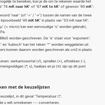
ogelijk te bereiken, kun je de om te rekenen waarde het
ld '74
mK naar hK
' of '67
mK to hK
' of gewoon '60
mK
':
woord 'naar' (of '=' / '->') tussen de namen van de twee
bijvoorbeeld '46
mK hK
' in plaats van '53 mK naar hK'.
 'µ' (= micro) kan een eenvoudige 'u' worden gebruikt,
µPa.
 1,88e5 worden geschreven. De 'e' staat voor 'exponent'.
t' en 'kubisch' kan het teken '^' worden weggelaten uit
eters kunnen daarom worden geschreven als cm2 in plaats
nen: vierkantswortel (√), optellen (+), aftrekken (-),
rmenigvuldigen (*, x), haakjes en pi (π) zijn op dit punt
ken met de keuzelijsten
euzelijst, in dit geval '
Temperatuur
'.
ie u wilt omrekenen --- converteren.