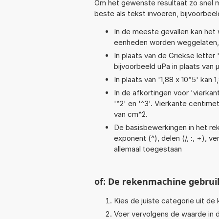
Om het gewenste resultaat zo snel m
beste als tekst invoeren, bijvoorbee
In de meeste gevallen kan het 
eenheden worden weggelaten, 
In plaats van de Griekse letter
bijvoorbeeld uPa in plaats van 
In plaats van '1,88 x 10^5' kan
In de afkortingen voor 'vierkan
'^2' en '^3'. Vierkante centim
van cm^2.
De basisbewerkingen in het reke
exponent (^), delen (/, :, ÷), ve
allemaal toegestaan
of: De rekenmachine gebrui
Kies de juiste categorie uit de k
Voer vervolgens de waarde in d