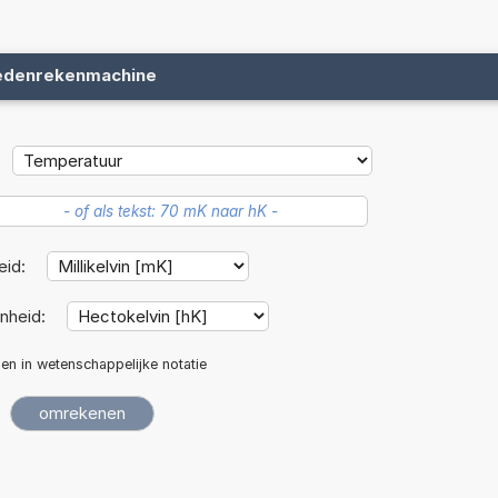
edenrekenmachine
eid:
nheid:
len in wetenschappelijke notatie