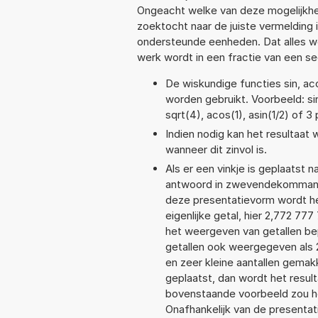
Ongeacht welke van deze mogelijkhe
zoektocht naar de juiste vermelding i
ondersteunde eenheden. Dat alles 
werk wordt in een fractie van een s
De wiskundige functies sin, aco
worden gebruikt. Voorbeeld: sin(
sqrt(4), acos(1), asin(1/2) of 3
Indien nodig kan het resultaat
wanneer dit zinvol is.
Als er een vinkje is geplaatst n
antwoord in zwevendekommanot
deze presentatievorm wordt he
eigenlijke getal, hier 2,772 7
het weergeven van getallen bep
getallen ook weergegeven als
en zeer kleine aantallen gemakk
geplaatst, dan wordt het resul
bovenstaande voorbeeld zou he
Onafhankelijk van de presentat