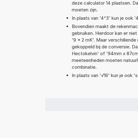
deze calculator 14 plaatsen. 
moeten zijn.
In plaats van '4^3' kun je ook '
Bovendien maakt de rekenmachi
gebruiken. Hierdoor kan er nie
'9 * 2 mK'. Maar verschillend
gekoppeld bij de conversie. Dat 
Hectokelvin' of '94mm x 87c
meeteenheden moeten natuurlijk
combinatie.
In plaats van '√16' kun je ook 's