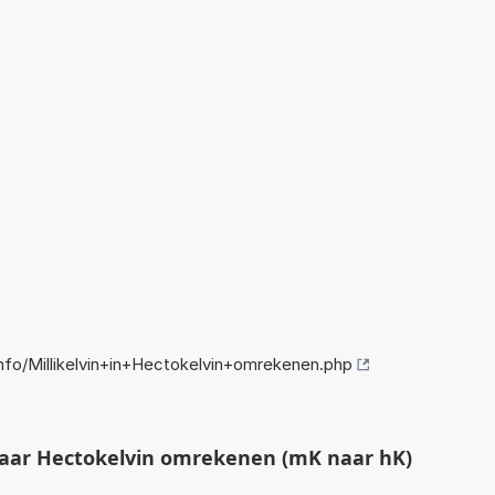
fo/Millikelvin+in+Hectokelvin+omrekenen.php
naar Hectokelvin omrekenen (mK naar hK)