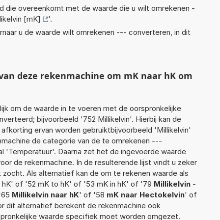
eid die overeenkomt met de waarde die u wilt omrekenen -
likelvin [mK]
'.
rnaar u de waarde wilt omrekenen --- converteren, in dit
t van deze rekenmachine om mK naar hK om
jk om de waarde in te voeren met de oorspronkelijke
teerd; bijvoorbeeld '752 Millikelvin'. Hierbij kan de
afkorting ervan worden gebruiktbijvoorbeeld 'Millikelvin'
enmachine de categorie van de te omrekenen ---
al 'Temperatuur'. Daarna zet het de ingevoerde waarde
oor de rekenmachine. In de resulterende lijst vindt u zeker
k zocht. Als alternatief kan de om te rekenen waarde als
 hK' of '52 mK to hK' of '53 mK in hK' of '79
Millikelvin -
 '65
Millikelvin naar hK
' of '58
mK naar Hectokelvin
' of
or dit alternatief berekent de rekenmachine ook
rspronkelijke waarde specifiek moet worden omgezet.