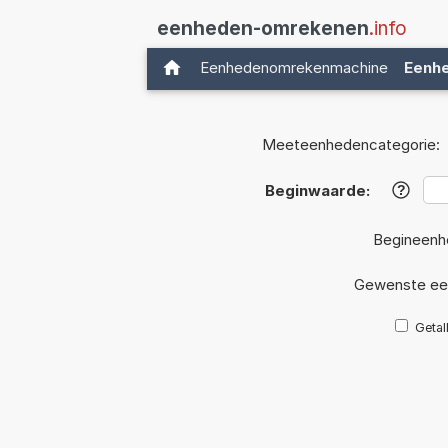
eenheden-omrekenen
.info
Eenhedenomrekenmachine
Eenh
Meeteenhedencategorie:
Beginwaarde:
?
Begineenh
Gewenste ee
Getal