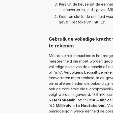
Kies uit de keuzelijst de eenh
-- converteren, in dit geval '
Mil
Kies ten slotte de eenheid waa
geval '
Hectokelvin [hK]
'.
Gebruik de volledige krach
te rekenen
Met deze rekenmachine is het mogeli
meeteenheid die moet worden geconver
volledige naam van de eenheid of de 
of 'mK'. Vervolgens bepaalt de rek
converteren meeteenheid, in dit gev
om in alle eenheden die bekend zijn v
ook de conversie die u oorspronkelij
volgt worden ingevoerd: '86 mK naar
> Hectokelvin
' of '72
mK = hK
' of
'44
Millikelvin to Hectokelvin
'. Vo
onmiddellijk in welke eenheid de oo