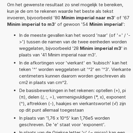
Om het gewenste resultaat zo snel mogelijk te bereiken,
kun je de om te rekenen waarde het beste als tekst
invoeren, bijvoorbeeld '80
Minim imperial naar m3
' of '67
Minim imperial to m3
' of gewoon '54
Minim imperial
':
In de meeste gevallen kan het woord 'naar' (of '=' / '-
>') tussen de namen van de twee eenheden worden
weggelaten, bijvoorbeeld '28
Minim imperial m3
' in
plaats van '41 Minim imperial naar m3'.
In de afkortingen voor 'vierkant' en 'kubisch' kan het
teken '^' worden weggelaten uit '^2' en '^3'. Vierkante
centimeters kunnen daarom worden geschreven als
cm2 in plaats van cm^2.
De basisbewerkingen in het rekenen: optellen (+), pi
(π), delen (/, :, ÷), vermenigvuldigen (*, x), exponent
(^), aftrekken (-), haakjes en vierkantswortel (√) zijn
op dit punt allemaal toegestaan
In plaats van '1,76 x 10^5' kan 1,76e5 worden
geschreven. De 'e' staat voor 'exponent'.
In plaats van de Griekse letter 'µ' (= micro) kan een