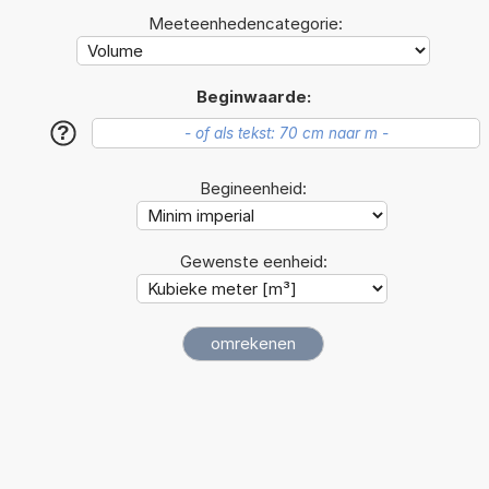
Meeteenhedencategorie:
Beginwaarde:
?
Begineenheid:
Gewenste eenheid: