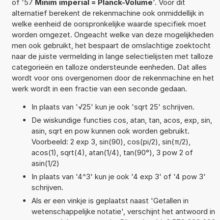
of '57
Minim imperial = Planck-Volume
'. Voor dit
alternatief berekent de rekenmachine ook onmiddellijk in
welke eenheid de oorspronkelijke waarde specifiek moet
worden omgezet. Ongeacht welke van deze mogelijkheden
men ook gebruikt, het bespaart de omslachtige zoektocht
naar de juiste vermelding in lange selectielijsten met talloze
categorieën en talloze ondersteunde eenheden. Dat alles
wordt voor ons overgenomen door de rekenmachine en het
werk wordt in een fractie van een seconde gedaan.
In plaats van '√25' kun je ook 'sqrt 25' schrijven.
De wiskundige functies cos, atan, tan, acos, exp, sin,
asin, sqrt en pow kunnen ook worden gebruikt.
Voorbeeld: 2 exp 3, sin(90), cos(pi/2), sin(π/2),
acos(1), sqrt(4), atan(1/4), tan(90°), 3 pow 2 of
asin(1/2)
In plaats van '4^3' kun je ook '4 exp 3' of '4 pow 3'
schrijven.
Als er een vinkje is geplaatst naast 'Getallen in
wetenschappelijke notatie', verschijnt het antwoord in