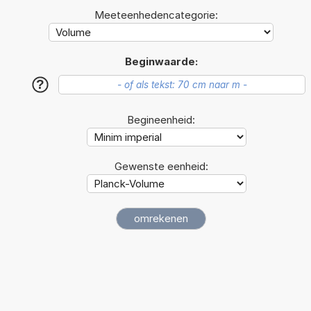
Meeteenhedencategorie:
Beginwaarde:
?
Begineenheid:
Gewenste eenheid: