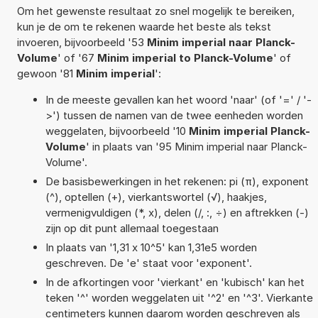
Om het gewenste resultaat zo snel mogelijk te bereiken,
kun je de om te rekenen waarde het beste als tekst
invoeren, bijvoorbeeld '53
Minim imperial naar Planck-
Volume
' of '67
Minim imperial to Planck-Volume
' of
gewoon '81
Minim imperial
':
In de meeste gevallen kan het woord 'naar' (of '=' / '-
>') tussen de namen van de twee eenheden worden
weggelaten, bijvoorbeeld '10
Minim imperial Planck-
Volume
' in plaats van '95 Minim imperial naar Planck-
Volume'.
De basisbewerkingen in het rekenen: pi (π), exponent
(^), optellen (+), vierkantswortel (√), haakjes,
vermenigvuldigen (*, x), delen (/, :, ÷) en aftrekken (-)
zijn op dit punt allemaal toegestaan
In plaats van '1,31 x 10^5' kan 1,31e5 worden
geschreven. De 'e' staat voor 'exponent'.
In de afkortingen voor 'vierkant' en 'kubisch' kan het
teken '^' worden weggelaten uit '^2' en '^3'. Vierkante
centimeters kunnen daarom worden geschreven als