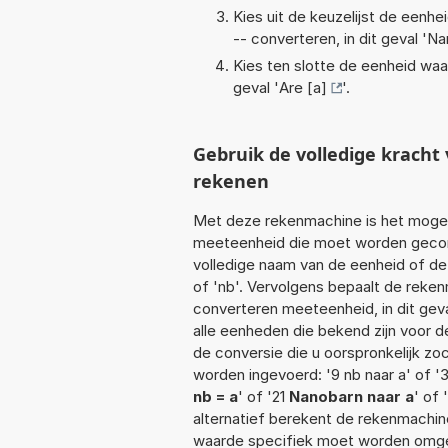
Kies uit de keuzelijst de eenh
-- converteren, in dit geval '
Na
Kies ten slotte de eenheid waa
geval '
Are [a]
'.
Gebruik de volledige krach
rekenen
Met deze rekenmachine is het mogeli
meeteenheid die moet worden geconve
volledige naam van de eenheid of de
of 'nb'. Vervolgens bepaalt de reke
converteren meeteenheid, in dit gev
alle eenheden die bekend zijn voor de
de conversie die u oorspronkelijk zo
worden ingevoerd: '9 nb naar a' of '30
nb = a
' of '21
Nanobarn naar a
' of
alternatief berekent de rekenmachine
waarde specifiek moet worden omge