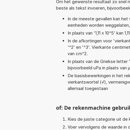
Om het gewenste resultaat zo snel m
beste als tekst invoeren, bijvoorbee
In de meeste gevallen kan het 
eenheden worden weggelaten, 
In plaats van '1,11 x 10^5' kan 
In de afkortingen voor 'vierkan
'^2' en '^3'. Vierkante centim
van cm^2.
In plaats van de Griekse letter
bijvoorbeeld uPa in plaats van 
De basisbewerkingen in het reke
vierkantswortel (√), vermenigvul
allemaal toegestaan
of: De rekenmachine gebrui
Kies de juiste categorie uit de k
Voer vervolgens de waarde in d