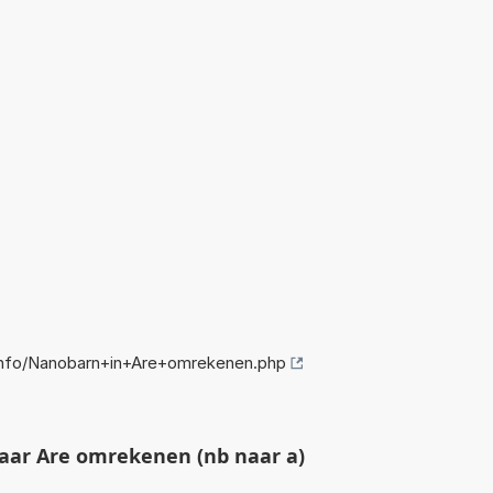
nfo/Nanobarn+in+Are+omrekenen.php
ar Are omrekenen (nb naar a)