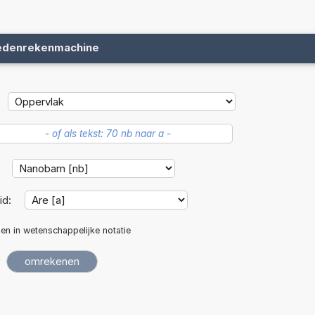
edenrekenmachine
:
id:
len in wetenschappelijke notatie