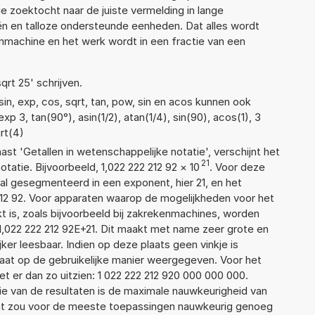
e zoektocht naar de juiste vermelding in lange
eën en talloze ondersteunde eenheden. Dat alles wordt
machine en het werk wordt in een fractie van een
qrt 25' schrijven.
in, exp, cos, sqrt, tan, pow, sin en acos kunnen ook
p 3, tan(90°), asin(1/2), atan(1/4), sin(90), acos(1), 3
qrt(4)
aast 'Getallen in wetenschappelijke notatie', verschijnt het
21
tie. Bijvoorbeeld, 1,022 222 212 92
×
10
. Voor deze
l gesegmenteerd in een exponent, hier 21, en het
2 212 92. Voor apparaten waarop de mogelijkheden voor het
 is, zoals bijvoorbeeld bij zakrekenmachines, worden
1,022 222 212 92E+21. Dit maakt met name zeer grote en
jker leesbaar. Indien op deze plaats geen vinkje is
taat op de gebruikelijke manier weergegeven. Voor het
 er dan zo uitzien: 1 022 222 212 920 000 000 000.
ie van de resultaten is de maximale nauwkeurigheid van
Dat zou voor de meeste toepassingen nauwkeurig genoeg