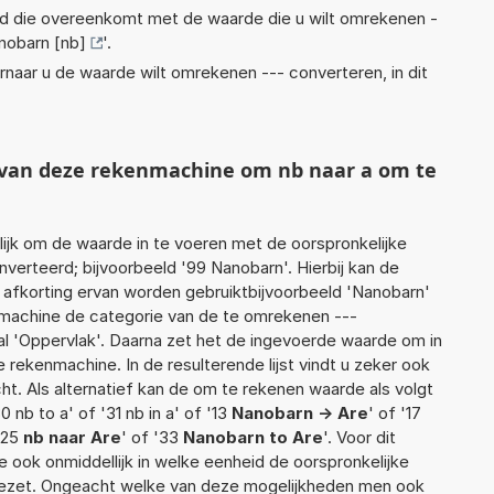
eid die overeenkomt met de waarde die u wilt omrekenen -
nobarn [nb]
'.
rnaar u de waarde wilt omrekenen --- converteren, in dit
t van deze rekenmachine om nb naar a om te
jk om de waarde in te voeren met de oorspronkelijke
rteerd; bijvoorbeeld '99 Nanobarn'. Hierbij kan de
 afkorting ervan worden gebruiktbijvoorbeeld 'Nanobarn'
nmachine de categorie van de te omrekenen ---
al 'Oppervlak'. Daarna zet het de ingevoerde waarde om in
 rekenmachine. In de resulterende lijst vindt u zeker ook
cht. Als alternatief kan de om te rekenen waarde als volgt
 nb to a' of '31 nb in a' of '13
Nanobarn -> Are
' of '17
 '25
nb naar Are
' of '33
Nanobarn to Are
'. Voor dit
 ook onmiddellijk in welke eenheid de oorspronkelijke
zet. Ongeacht welke van deze mogelijkheden men ook