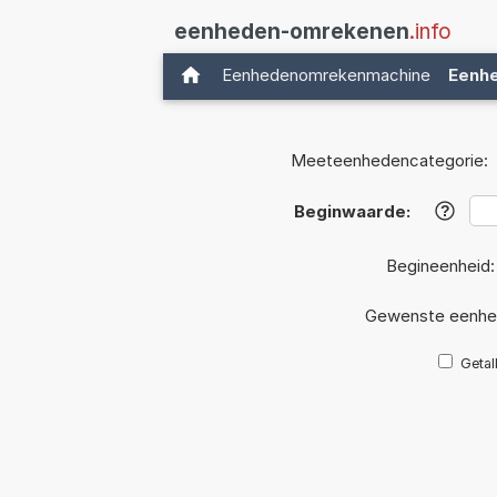
eenheden-omrekenen
.info
Eenhedenomrekenmachine
Eenh
Meeteenhedencategorie:
Beginwaarde:
?
Begineenheid
Gewenste eenhe
Getal