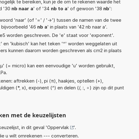
ogelijk te bereiken, kun je de om te rekenen waarde het
ld '30
nb naar a
' of '34
nb to a
' of gewoon '38
nb
':
woord 'naar' (of '=' / '->') tussen de namen van de twee
bijvoorbeeld '46
nb a
' in plaats van '42 nb naar a'.
1,11e5 worden geschreven. De 'e' staat voor 'exponent'.
t' en 'kubisch' kan het teken '^' worden weggelaten uit
eters kunnen daarom worden geschreven als cm2 in plaats
 'µ' (= micro) kan een eenvoudige 'u' worden gebruikt,
µPa.
nen: aftrekken (-), pi (π), haakjes, optellen (+),
digen (*, x), exponent (^) en delen (/, :, ÷) zijn op dit punt
ken met de keuzelijsten
euzelijst, in dit geval '
Oppervlak
'.
ie u wilt omrekenen --- converteren.