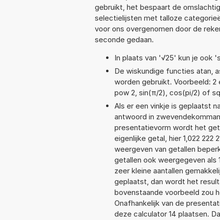
gebruikt, het bespaart de omslachtig
selectielijsten met talloze categori
voor ons overgenomen door de reken
seconde gedaan.
In plaats van '√25' kun je ook 's
De wiskundige functies atan, as
worden gebruikt. Voorbeeld: 2 ex
pow 2, sin(π/2), cos(pi/2) of s
Als er een vinkje is geplaatst n
antwoord in zwevendekommanota
presentatievorm wordt het geta
eigenlijke getal, hier 1,022 22
weergeven van getallen beperkt
getallen ook weergegeven als 
zeer kleine aantallen gemakkeli
geplaatst, dan wordt het resul
bovenstaande voorbeeld zou het
Onafhankelijk van de presentat
deze calculator 14 plaatsen. 