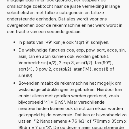
omslachtige zoektocht naar de juiste vermelding in lange
selectielijsten met talloze categorieën en talloze
ondersteunde eenheden. Dat alles wordt voor ons
overgenomen door de rekenmachine en het werk wordt in
een fractie van een seconde gedaan.
In plaats van '√9' kun je ook 'sqrt 9' schrijven.
De wiskundige functies cos, exp, pow, sqrt, acos, sin,
asin, tan en atan kunnen ook worden gebruikt.
Voorbeeld: sin(π/2), 2 exp 3, asin(1/2), tan(90°),
sqrt(4), 3 pow 2, cos(pi/2), atan(1/4), acos(1) of
sin(90)
Bovendien maakt de rekenmachine het mogelijk om
wiskundige uitdrukkingen te gebruiken. Hierdoor kan
er niet alleen met getallen worden gerekend, zoals
bijvoorbeeld '41 * 6 nS'. Maar verschillende
meeteenheden kunnen ook direct aan elkaar worden
gekoppeld bij de conversie. Dat kan er bijvoorbeeld zo
uitzien: '12 Nanosiemens + 76 1/Ω' of '70mm x 35cm x
99dm = ? cm^3'. De op deze manier gecombineerde