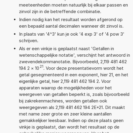
meeteenheden moeten natuurlijk bij elkaar passen en
zinvol zijn in de betreffende combinatie.
Indien nodig kan het resultaat worden afgerond op
een bepaald aantal decimalen wanneer dit zinvol is.
In plaats van '4^3' kun je ook '4 exp 3' of '4 pow 3'
schrijven.
Als er een vinkje is geplaatst naast 'Getallen in
wetenschappelijke notatie', verschijnt het antwoord in
zwevendekommanotatie. Bijvoorbeeld, 2,119 481 462
21
194 2
×
10
. Voor deze presentatievorm wordt het
getal gesegmenteerd in een exponent, hier 21, en het
eigenlijke getal, hier 2,119 481 462 194 2. Voor
apparaten waarop de mogelijkheden voor het
weergeven van getallen beperkt is, zoals bijvoorbeeld
bij zakrekenmachines, worden getallen ook
weergegeven als 2,119 481 462 194 2E+21. Dit maakt
met name zeer grote en zeer kleine aantallen
gemakkelijker leesbaar. Indien op deze plaats geen
vinkje is geplaatst, dan wordt het resultaat op de