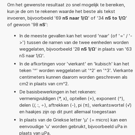
Om het gewenste resultaat zo snel mogelijk te bereiken,
kun je de om te rekenen waarde het beste als tekst
invoeren, bijvoorbeeld '69
nS naar 1/Ω
' of '34
nS to 1/Ω
'
of gewoon '98
nS
':
In de meeste gevallen kan het woord 'naar' (of '=' / '-
>') tussen de namen van de twee eenheden worden
weggelaten, bijvoorbeeld '28
nS 1/Ω
' in plaats van '63
nS naar 1/Ω'.
In de afkortingen voor 'vierkant' en 'kubisch' kan het
teken '^' worden weggelaten uit '^2' en '^3'. Vierkante
centimeters kunnen daarom worden geschreven als
cm2 in plaats van cm^2.
De basisbewerkingen in het rekenen:
vermenigvuldigen (*, x), optellen (+), exponent (^),
delen (/, :, ÷), aftrekken (-), pi (π), vierkantswortel (√)
en haakjes zijn op dit punt allemaal toegestaan
In plaats van de Griekse letter 'µ' (= micro) kan een
eenvoudige 'u' worden gebruikt, bijvoorbeeld uPa in
plaats van µPa.