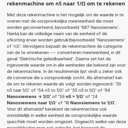
rekenmachine om nS naar 1/Ω om te rekenen
Met deze rekenmachine is het mogelijk om de waarde in te
voeren met de oorspronkelijke meeteenheid die moet
worden geconverteerd; bijvoorbeeld '687 Nanosiemens'.
Hierbij kan de volledige naam van de eenheid of de
afkorting ervan worden gebruiktbijvoorbeeld 'Nanosiemens'
of 'nS'. Vervolgens bepaalt de rekenmachine de categorie
van de te omrekenen --- converteren meeteenheid, in dit
geval 'Elektrische geleidbaarheid'. Daarna zet het de
ingevoerde waarde om in alle eenheden die bekend zijn voor
de rekenmachine. In de resulterende lijst vindt u zeker ook
de conversie die u oorspronkelijk zocht. Als alternatief kan
de om te rekenen waarde als volgt worden ingevoerd: '30
nS naar 1/Ω' of '54 nS to 1/Ω' of '55 nS in 1/Ω' of '94
Nanosiemens -> 1/Ω
' of '59
nS = 1/Ω
' of '24
Nanosiemens naar 1/Ω
' of '18
Nanosiemens to 1/Ω
'.
Voor dit alternatief berekent de rekenmachine ook
onmiddellijk in welke eenheid de oorspronkelijke waarde
specifiek moet worden omgezet. Ongeacht welke van deze
mogelijkheden men ook gebruikt, het bespaart de