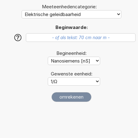
Meeteenhedencategorie:
Beginwaarde:
?
Begineenheid:
Gewenste eenheid: