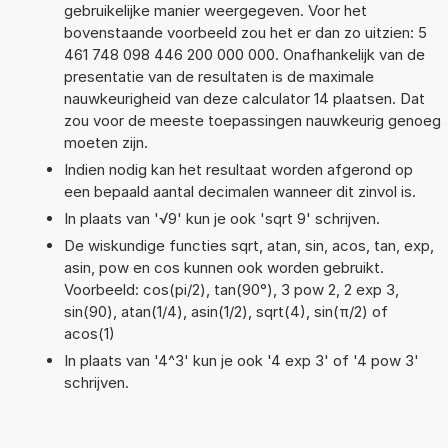
gebruikelijke manier weergegeven. Voor het
bovenstaande voorbeeld zou het er dan zo uitzien: 5
461 748 098 446 200 000 000. Onafhankelijk van de
presentatie van de resultaten is de maximale
nauwkeurigheid van deze calculator 14 plaatsen. Dat
zou voor de meeste toepassingen nauwkeurig genoeg
moeten zijn.
Indien nodig kan het resultaat worden afgerond op
een bepaald aantal decimalen wanneer dit zinvol is.
In plaats van '√9' kun je ook 'sqrt 9' schrijven.
De wiskundige functies sqrt, atan, sin, acos, tan, exp,
asin, pow en cos kunnen ook worden gebruikt.
Voorbeeld: cos(pi/2), tan(90°), 3 pow 2, 2 exp 3,
sin(90), atan(1/4), asin(1/2), sqrt(4), sin(π/2) of
acos(1)
In plaats van '4^3' kun je ook '4 exp 3' of '4 pow 3'
schrijven.