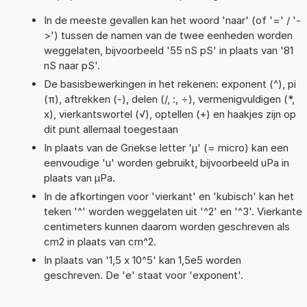
In de meeste gevallen kan het woord 'naar' (of '=' / '-
>') tussen de namen van de twee eenheden worden
weggelaten, bijvoorbeeld '55 nS pS' in plaats van '81
nS naar pS'.
De basisbewerkingen in het rekenen: exponent (^), pi
(π), aftrekken (-), delen (/, :, ÷), vermenigvuldigen (*,
x), vierkantswortel (√), optellen (+) en haakjes zijn op
dit punt allemaal toegestaan
In plaats van de Griekse letter 'µ' (= micro) kan een
eenvoudige 'u' worden gebruikt, bijvoorbeeld uPa in
plaats van µPa.
In de afkortingen voor 'vierkant' en 'kubisch' kan het
teken '^' worden weggelaten uit '^2' en '^3'. Vierkante
centimeters kunnen daarom worden geschreven als
cm2 in plaats van cm^2.
In plaats van '1,5 x 10^5' kan 1,5e5 worden
geschreven. De 'e' staat voor 'exponent'.