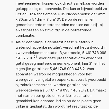
meeteenheden kunnen ook direct aan elkaar worden
gekoppeld bij de conversie. Dat kan er bijvoorbeeld zo
uitzien: '12 Nanosiemens + 85 Nanosiemens' of '7mm
x 80cm x 54dm = ? cm^3'. De op deze manier
gecombineerde meeteenheden moeten natuurlijk bij
elkaar passen en zinvol zijn in de betreffende
combinatie.
Als er een vinkje is geplaatst naast 'Getallen in
wetenschappelijke notatie', verschijnt het antwoord in
zwevendekommanotatie. Bijvoorbeeld, 5,461 748 098
21
446 2
×
10
. Voor deze presentatievorm wordt het
getal gesegmenteerd in een exponent, hier 21, en het
eigenlijke getal, hier 5,461 748 098 446 2. Voor
apparaten waarop de mogelijkheden voor het
weergeven van getallen beperkt is, zoals bijvoorbeeld
bij zakrekenmachines, worden getallen ook
weergegeven als 5,461 748 098 446 2E+21. Dit maakt
met name zeer grote en zeer kleine aantallen
gemakkelijker leesbaar. Indien op deze plaats geen
vinkje is geplaatst, dan wordt het resultaat op de