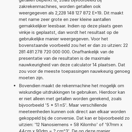
zakrekenmachines, worden getallen ook
weergegeven als 2,228 148 127 872 E+19. Dit maakt
met name zeer grote en zeer kleine aantallen
gemakkelijker leesbaar. Indien op deze plaats geen
vinkje is geplaatst, dan wordt het resultaat op de
gebruikelijke manier weergegeven. Voor het
bovenstaande voorbeeld zou het er dan zo uitzien: 22
281 481 278 720 000 000. Onafhankelijk van de
presentatie van de resultaten is de maximale
nauwkeurigheid van deze calculator 14 plaatsen. Dat
zou voor de meeste toepassingen nauwkeurig genoeg
moeten zijn.
Bovendien maakt de rekenmachine het mogelijk om
wiskundige uitdrukkingen te gebruiken. Hierdoor kan
er niet alleen met getallen worden gerekend, zoals
bijvoorbeeld '5 * 51 nS'. Maar verschillende
meeteenheden kunnen ook direct aan elkaar worden
gekoppeld bij de conversie. Dat kan er bijvoorbeeld zo
uitzien: '12 Nanosiemens + 58 Kilomho' of '97mm x
44cm x 90dm = ? cm^3'. De op deze manier