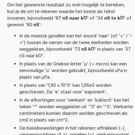
Om het gewenste resultaat zo snel mogelijk te bereiken,
kun je de om te rekenen waarde het beste als tekst
invoeren, bijvoorbeeld '87
nS naar k℧
' of '34
nS to k℧
' of
gewoon '80
nS
':
In de meeste gevallen kan het woord 'naar' (of '=' / '-
>') tussen de namen van de twee eenheden worden
weggelaten, bijvoorbeeld '73
nS k℧
' in plaats van '27
nS naar k℧'.
In plaats van de Griekse letter 'µ' (= micro) kan een
eenvoudige 'u' worden gebruikt, bijvoorbeeld uPa in
plaats van µPa.
In plaats van '1,95 x 10^5' kan 1,95e5 worden
geschreven. De 'e' staat voor 'exponent'.
In de afkortingen voor 'vierkant' en 'kubisch' kan het
teken '^' worden weggelaten uit '^2' en '^3'. Vierkante
centimeters kunnen daarom worden geschreven als
cm2 in plaats van cm^2.
De basisbewerkingen in het rekenen: aftrekken (-),
vermenigvuldigen (*, x), optellen (+), vierkantswortel