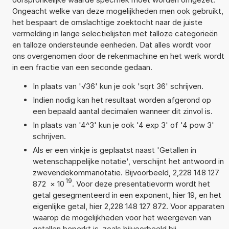
Ongeacht welke van deze mogelijkheden men ook gebruikt,
het bespaart de omslachtige zoektocht naar de juiste
vermelding in lange selectielijsten met talloze categorieën
en talloze ondersteunde eenheden. Dat alles wordt voor
ons overgenomen door de rekenmachine en het werk wordt
in een fractie van een seconde gedaan.
In plaats van '√36' kun je ook 'sqrt 36' schrijven.
Indien nodig kan het resultaat worden afgerond op
een bepaald aantal decimalen wanneer dit zinvol is.
In plaats van '4^3' kun je ook '4 exp 3' of '4 pow 3'
schrijven.
Als er een vinkje is geplaatst naast 'Getallen in
wetenschappelijke notatie', verschijnt het antwoord in
zwevendekommanotatie. Bijvoorbeeld, 2,228 148 127
19
872
×
10
. Voor deze presentatievorm wordt het
getal gesegmenteerd in een exponent, hier 19, en het
eigenlijke getal, hier 2,228 148 127 872. Voor apparaten
waarop de mogelijkheden voor het weergeven van
getallen beperkt is, zoals bijvoorbeeld bij