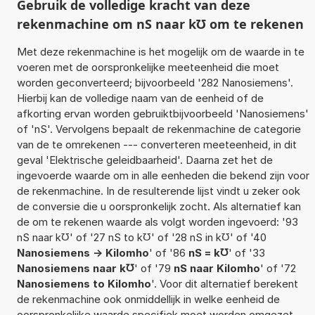
Gebruik de volledige kracht van deze
rekenmachine om nS naar k℧ om te rekenen
Met deze rekenmachine is het mogelijk om de waarde in te
voeren met de oorspronkelijke meeteenheid die moet
worden geconverteerd; bijvoorbeeld '282 Nanosiemens'.
Hierbij kan de volledige naam van de eenheid of de
afkorting ervan worden gebruiktbijvoorbeeld 'Nanosiemens'
of 'nS'. Vervolgens bepaalt de rekenmachine de categorie
van de te omrekenen --- converteren meeteenheid, in dit
geval 'Elektrische geleidbaarheid'. Daarna zet het de
ingevoerde waarde om in alle eenheden die bekend zijn voor
de rekenmachine. In de resulterende lijst vindt u zeker ook
de conversie die u oorspronkelijk zocht. Als alternatief kan
de om te rekenen waarde als volgt worden ingevoerd: '93
nS naar k℧' of '27 nS to k℧' of '28 nS in k℧' of '40
Nanosiemens -> Kilomho
' of '86
nS = k℧
' of '33
Nanosiemens naar k℧
' of '79
nS naar Kilomho
' of '72
Nanosiemens to Kilomho
'. Voor dit alternatief berekent
de rekenmachine ook onmiddellijk in welke eenheid de
oorspronkelijke waarde specifiek moet worden omgezet.