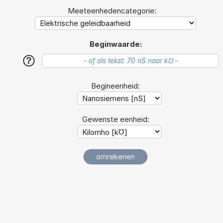
Meeteenhedencategorie:
Beginwaarde:
?
Begineenheid:
Gewenste eenheid: