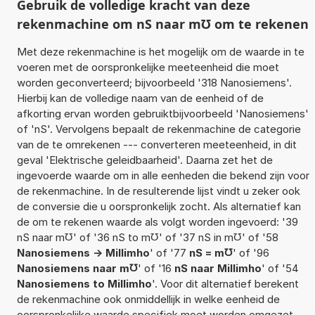
Gebruik de volledige kracht van deze
rekenmachine om nS naar m℧ om te rekenen
Met deze rekenmachine is het mogelijk om de waarde in te
voeren met de oorspronkelijke meeteenheid die moet
worden geconverteerd; bijvoorbeeld '318 Nanosiemens'.
Hierbij kan de volledige naam van de eenheid of de
afkorting ervan worden gebruiktbijvoorbeeld 'Nanosiemens'
of 'nS'. Vervolgens bepaalt de rekenmachine de categorie
van de te omrekenen --- converteren meeteenheid, in dit
geval 'Elektrische geleidbaarheid'. Daarna zet het de
ingevoerde waarde om in alle eenheden die bekend zijn voor
de rekenmachine. In de resulterende lijst vindt u zeker ook
de conversie die u oorspronkelijk zocht. Als alternatief kan
de om te rekenen waarde als volgt worden ingevoerd: '39
nS naar m℧' of '36 nS to m℧' of '37 nS in m℧' of '58
Nanosiemens -> Millimho
' of '77
nS = m℧
' of '96
Nanosiemens naar m℧
' of '16
nS naar Millimho
' of '54
Nanosiemens to Millimho
'. Voor dit alternatief berekent
de rekenmachine ook onmiddellijk in welke eenheid de
oorspronkelijke waarde specifiek moet worden omgezet.