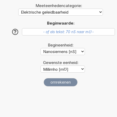
Meeteenhedencategorie:
Beginwaarde:
?
Begineenheid:
Gewenste eenheid: