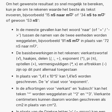
Om het gewenste resultaat zo snel mogelijk te bereiken,
kun je de om te rekenen waarde het beste als tekst
invoeren, bijvoorbeeld '15
nS naar m℧
' of '34
nS to m℧
'
of gewoon '53
nS
':
In de meeste gevallen kan het woord 'naar' (of '=' / '-
>') tussen de namen van de twee eenheden worden
weggelaten, bijvoorbeeld '91
nS m℧
' in plaats van '72
nS naar m℧'.
De basisbewerkingen in het rekenen: vierkantswortel
(√), haakjes, delen (/, :, ÷), exponent (^), pi (π),
optellen (+), vermenigvuldigen (*, x) en aftrekken (-)
zijn op dit punt allemaal toegestaan
In plaats van '1,41 x 10^5' kan 1,41e5 worden
geschreven. De 'e' staat voor 'exponent'.
In de afkortingen voor 'vierkant' en 'kubisch' kan het
teken '^' worden weggelaten uit '^2' en '^3'. Vierkante
centimeters kunnen daarom worden geschreven als
cm2 in plaats van cm^2.
In plaats van de Griekse letter 'µ' (= micro) kan een