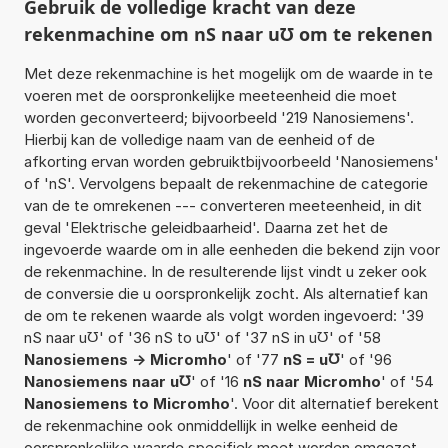
Gebruik de volledige kracht van deze
rekenmachine om nS naar u℧ om te rekenen
Met deze rekenmachine is het mogelijk om de waarde in te
voeren met de oorspronkelijke meeteenheid die moet
worden geconverteerd; bijvoorbeeld '219 Nanosiemens'.
Hierbij kan de volledige naam van de eenheid of de
afkorting ervan worden gebruiktbijvoorbeeld 'Nanosiemens'
of 'nS'. Vervolgens bepaalt de rekenmachine de categorie
van de te omrekenen --- converteren meeteenheid, in dit
geval 'Elektrische geleidbaarheid'. Daarna zet het de
ingevoerde waarde om in alle eenheden die bekend zijn voor
de rekenmachine. In de resulterende lijst vindt u zeker ook
de conversie die u oorspronkelijk zocht. Als alternatief kan
de om te rekenen waarde als volgt worden ingevoerd: '39
nS naar u℧' of '36 nS to u℧' of '37 nS in u℧' of '58
Nanosiemens -> Micromho
' of '77
nS = u℧
' of '96
Nanosiemens naar u℧
' of '16
nS naar Micromho
' of '54
Nanosiemens to Micromho
'. Voor dit alternatief berekent
de rekenmachine ook onmiddellijk in welke eenheid de
oorspronkelijke waarde specifiek moet worden omgezet.