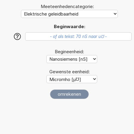
Meeteenhedencategorie:
Beginwaarde:
?
Begineenheid:
Gewenste eenheid: