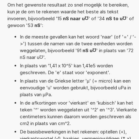
Om het gewenste resultaat zo snel mogelijk te bereiken,
kun je de om te rekenen waarde het beste als tekst
invoeren, bijvoorbeeld '15
nS naar u℧
' of '34
nS to u℧
' of
gewoon '53
nS
':
In de meeste gevallen kan het woord 'naar' (of '=' / '-
>') tussen de namen van de twee eenheden worden
weggelaten, bijvoorbeeld '91
nS u℧
' in plaats van '72
nS naar u℧'.
In plaats van '1,41 x 10^5' kan 1,41e5 worden
geschreven. De 'e' staat voor 'exponent'.
In plaats van de Griekse letter 'µ' (= micro) kan een
eenvoudige 'u' worden gebruikt, bijvoorbeeld uPa in
plaats van µPa.
In de afkortingen voor 'vierkant' en 'kubisch' kan het
teken '^' worden weggelaten uit '^2' en '^3'. Vierkante
centimeters kunnen daarom worden geschreven als
cm2 in plaats van cm^2.
De basisbewerkingen in het rekenen: optellen (+),
vierkantswortel (√), haakjes, vermenigvuldigen (*, x),