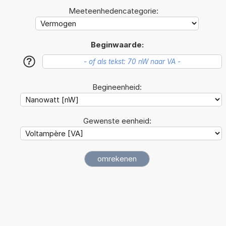
Meeteenhedencategorie:
Beginwaarde:
?
Begineenheid:
Gewenste eenheid: