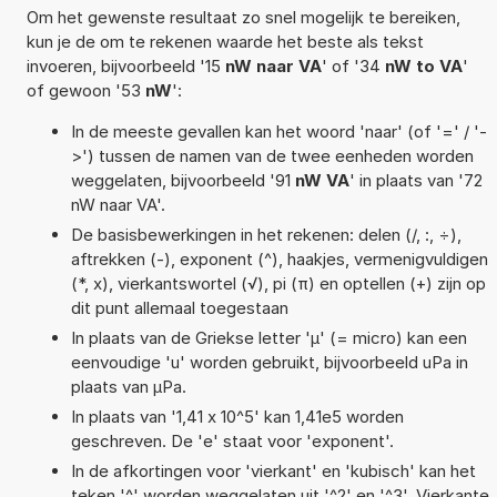
Om het gewenste resultaat zo snel mogelijk te bereiken,
kun je de om te rekenen waarde het beste als tekst
invoeren, bijvoorbeeld '15
nW naar VA
' of '34
nW to VA
'
of gewoon '53
nW
':
In de meeste gevallen kan het woord 'naar' (of '=' / '-
>') tussen de namen van de twee eenheden worden
weggelaten, bijvoorbeeld '91
nW VA
' in plaats van '72
nW naar VA'.
De basisbewerkingen in het rekenen: delen (/, :, ÷),
aftrekken (-), exponent (^), haakjes, vermenigvuldigen
(*, x), vierkantswortel (√), pi (π) en optellen (+) zijn op
dit punt allemaal toegestaan
In plaats van de Griekse letter 'µ' (= micro) kan een
eenvoudige 'u' worden gebruikt, bijvoorbeeld uPa in
plaats van µPa.
In plaats van '1,41 x 10^5' kan 1,41e5 worden
geschreven. De 'e' staat voor 'exponent'.
In de afkortingen voor 'vierkant' en 'kubisch' kan het
teken '^' worden weggelaten uit '^2' en '^3'. Vierkante