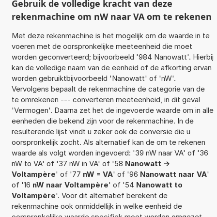
Gebruik de volledige kracht van deze
rekenmachine om nW naar VA om te rekenen
Met deze rekenmachine is het mogelijk om de waarde in te
voeren met de oorspronkelijke meeteenheid die moet
worden geconverteerd; bijvoorbeeld '984 Nanowatt'. Hierbij
kan de volledige naam van de eenheid of de afkorting ervan
worden gebruiktbijvoorbeeld 'Nanowatt' of 'nW'.
Vervolgens bepaalt de rekenmachine de categorie van de
te omrekenen --- converteren meeteenheid, in dit geval
'Vermogen'. Daarna zet het de ingevoerde waarde om in alle
eenheden die bekend zijn voor de rekenmachine. In de
resulterende lijst vindt u zeker ook de conversie die u
oorspronkelijk zocht. Als alternatief kan de om te rekenen
waarde als volgt worden ingevoerd: '39 nW naar VA' of '36
nW to VA' of '37 nW in VA' of '58
Nanowatt ->
Voltampère
' of '77
nW = VA
' of '96
Nanowatt naar VA
'
of '16
nW naar Voltampère
' of '54
Nanowatt to
Voltampère
'. Voor dit alternatief berekent de
rekenmachine ook onmiddellijk in welke eenheid de
oorspronkelijke waarde specifiek moet worden omgezet.