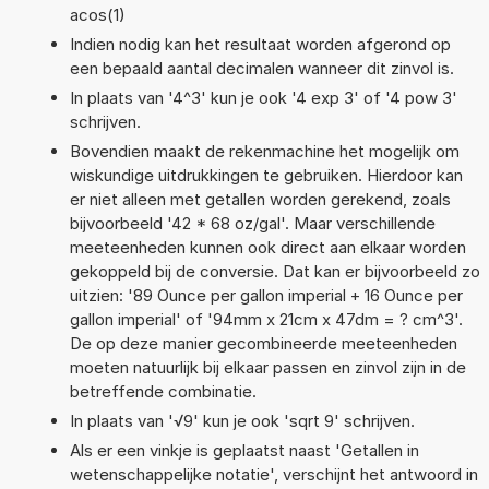
acos(1)
Indien nodig kan het resultaat worden afgerond op
een bepaald aantal decimalen wanneer dit zinvol is.
In plaats van '4^3' kun je ook '4 exp 3' of '4 pow 3'
schrijven.
Bovendien maakt de rekenmachine het mogelijk om
wiskundige uitdrukkingen te gebruiken. Hierdoor kan
er niet alleen met getallen worden gerekend, zoals
bijvoorbeeld '42 * 68 oz/gal'. Maar verschillende
meeteenheden kunnen ook direct aan elkaar worden
gekoppeld bij de conversie. Dat kan er bijvoorbeeld zo
uitzien: '89 Ounce per gallon imperial + 16 Ounce per
gallon imperial' of '94mm x 21cm x 47dm = ? cm^3'.
De op deze manier gecombineerde meeteenheden
moeten natuurlijk bij elkaar passen en zinvol zijn in de
betreffende combinatie.
In plaats van '√9' kun je ook 'sqrt 9' schrijven.
Als er een vinkje is geplaatst naast 'Getallen in
wetenschappelijke notatie', verschijnt het antwoord in