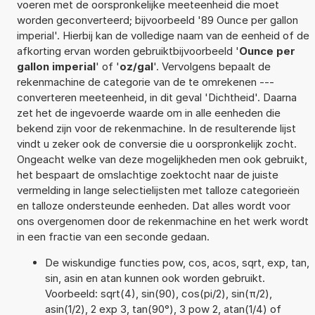
voeren met de oorspronkelijke meeteenheid die moet
worden geconverteerd; bijvoorbeeld '89 Ounce per gallon
imperial'. Hierbij kan de volledige naam van de eenheid of de
afkorting ervan worden gebruiktbijvoorbeeld '
Ounce per
gallon imperial
' of '
oz/gal
'. Vervolgens bepaalt de
rekenmachine de categorie van de te omrekenen ---
converteren meeteenheid, in dit geval 'Dichtheid'. Daarna
zet het de ingevoerde waarde om in alle eenheden die
bekend zijn voor de rekenmachine. In de resulterende lijst
vindt u zeker ook de conversie die u oorspronkelijk zocht.
Ongeacht welke van deze mogelijkheden men ook gebruikt,
het bespaart de omslachtige zoektocht naar de juiste
vermelding in lange selectielijsten met talloze categorieën
en talloze ondersteunde eenheden. Dat alles wordt voor
ons overgenomen door de rekenmachine en het werk wordt
in een fractie van een seconde gedaan.
De wiskundige functies pow, cos, acos, sqrt, exp, tan,
sin, asin en atan kunnen ook worden gebruikt.
Voorbeeld: sqrt(4), sin(90), cos(pi/2), sin(π/2),
asin(1/2), 2 exp 3, tan(90°), 3 pow 2, atan(1/4) of