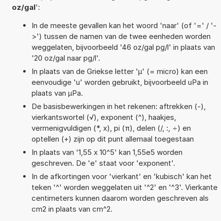
oz/gal
':
In de meeste gevallen kan het woord 'naar' (of '=' / '-
>') tussen de namen van de twee eenheden worden
weggelaten, bijvoorbeeld '46 oz/gal pg/l' in plaats van
'20 oz/gal naar pg/l'.
In plaats van de Griekse letter 'µ' (= micro) kan een
eenvoudige 'u' worden gebruikt, bijvoorbeeld uPa in
plaats van µPa.
De basisbewerkingen in het rekenen: aftrekken (-),
vierkantswortel (√), exponent (^), haakjes,
vermenigvuldigen (*, x), pi (π), delen (/, :, ÷) en
optellen (+) zijn op dit punt allemaal toegestaan
In plaats van '1,55 x 10^5' kan 1,55e5 worden
geschreven. De 'e' staat voor 'exponent'.
In de afkortingen voor 'vierkant' en 'kubisch' kan het
teken '^' worden weggelaten uit '^2' en '^3'. Vierkante
centimeters kunnen daarom worden geschreven als
cm2 in plaats van cm^2.