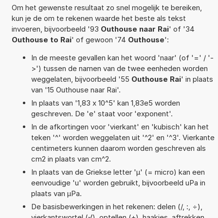
Om het gewenste resultaat zo snel mogelijk te bereiken,
kun je de om te rekenen waarde het beste als tekst
invoeren, bijvoorbeeld '93
Outhouse naar Rai
' of '34
Outhouse to Rai
' of gewoon '74
Outhouse
':
In de meeste gevallen kan het woord 'naar' (of '=' / '-
>') tussen de namen van de twee eenheden worden
weggelaten, bijvoorbeeld '55
Outhouse Rai
' in plaats
van '15 Outhouse naar Rai'.
In plaats van '1,83 x 10^5' kan 1,83e5 worden
geschreven. De 'e' staat voor 'exponent'.
In de afkortingen voor 'vierkant' en 'kubisch' kan het
teken '^' worden weggelaten uit '^2' en '^3'. Vierkante
centimeters kunnen daarom worden geschreven als
cm2 in plaats van cm^2.
In plaats van de Griekse letter 'µ' (= micro) kan een
eenvoudige 'u' worden gebruikt, bijvoorbeeld uPa in
plaats van µPa.
De basisbewerkingen in het rekenen: delen (/, :, ÷),
vierkantswortel (√), optellen (+), haakjes, aftrekken