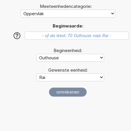
Meeteenhedencategorie:
Beginwaarde:
?
Begineenheid:
Gewenste eenheid: