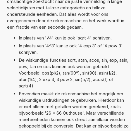
omslachtige zoektocht naar de juiste vermelding in lange
selectielijsten met talloze categorieën en talloze
ondersteunde eenheden. Dat alles wordt voor ons
overgenomen door de rekenmachine en het werk wordt in
een fractie van een seconde gedaan.
In plaats van '√4' kun je ook 'sqrt 4' schrijven.
In plaats van '4^3' kun je ook '4 exp 3' of '4 pow 3'
schrijven.
De wiskundige functies sqrt, atan, acos, sin, exp, asin,
pow, tan en cos kunnen ook worden gebruikt.
Voorbeeld: cos(pi/2), tan(90°), sin(90), asin(1/2),
atan(1/4), 2 exp 3, 3 pow 2, sin(π/2), acos(1) of
sqrt(4)
Bovendien maakt de rekenmachine het mogelijk om
wiskundige uitdrukkingen te gebruiken. Hierdoor kan
er niet alleen met getallen worden gerekend, zoals
bijvoorbeeld '26 * 66 Outhouse'. Maar verschillende
meeteenheden kunnen ook direct aan elkaar worden
gekoppeld bij de conversie. Dat kan er bijvoorbeeld zo