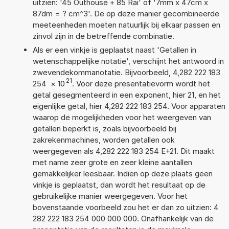
uitzien: '45 Outhouse + 85 Rai' of '7mm x 47cm x
87dm = ? cm^3'. De op deze manier gecombineerde
meeteenheden moeten natuurlijk bij elkaar passen en
zinvol zijn in de betreffende combinatie.
Als er een vinkje is geplaatst naast 'Getallen in
wetenschappelijke notatie', verschijnt het antwoord in
zwevendekommanotatie. Bijvoorbeeld, 4,282 222 183
21
254
×
10
. Voor deze presentatievorm wordt het
getal gesegmenteerd in een exponent, hier 21, en het
eigenlijke getal, hier 4,282 222 183 254. Voor apparaten
waarop de mogelijkheden voor het weergeven van
getallen beperkt is, zoals bijvoorbeeld bij
zakrekenmachines, worden getallen ook
weergegeven als 4,282 222 183 254 E+21. Dit maakt
met name zeer grote en zeer kleine aantallen
gemakkelijker leesbaar. Indien op deze plaats geen
vinkje is geplaatst, dan wordt het resultaat op de
gebruikelijke manier weergegeven. Voor het
bovenstaande voorbeeld zou het er dan zo uitzien: 4
282 222 183 254 000 000 000. Onafhankelijk van de