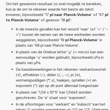
Om het gewenste resultaat zo snel mogelijk te bereiken,
kun je de om te rekenen waarde het beste als tekst
invoeren, bijvoorbeeld '17
pl naar Planck-Volume
' of '67
pl
to Planck-Volume
' of gewoon '18
pl
':
In de meeste gevallen kan het woord 'naar' (of '=' / '-
>') tussen de namen van de twee eenheden worden
weggelaten, bijvoorbeeld '19
pl Planck-Volume
' in
plaats van '68 pl naar Planck-Volume'.
In plaats van de Griekse letter 'µ' (= micro) kan een
eenvoudige 'u' worden gebruikt, bijvoorbeeld uPa in
plaats van µPa.
De basisbewerkingen in het rekenen: vierkantswortel
(√), aftrekken (-), delen (/, :, ÷), pi (π),
vermenigvuldigen (*, x), haakjes, optellen (+) en
exponent (^) zijn op dit punt allemaal toegestaan
In plaats van '1,04 x 10^5' kan 1,04e5 worden
geschreven. De 'e' staat voor 'exponent'.
In de afkortingen voor 'vierkant' en 'kubisch' kan het
teken '^' worden weggelaten uit '^2' en '^3'. Vierkante