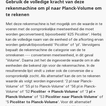
Gebruik de volledige kracht van deze
rekenmachine om pl naar Planck-Volume om
te rekenen
Met deze rekenmachine is het mogelijk om de waarde in te
voeren met de oorspronkelijke meeteenheid die moet
worden geconverteerd; bijvoorbeeld '425 Picoliter'. Hierbij
kan de volledige naam van de eenheid of de afkorting ervan
worden gebruiktbijvoorbeeld 'Picoliter' of 'pl'. Vervolgens
bepaalt de rekenmachine de categorie van de te
omrekenen --- converteren meeteenheid, in dit geval
'Volume'. Daarna zet het de ingevoerde waarde om in alle
eenheden die bekend zijn voor de rekenmachine. In de
resulterende lijst vindt u zeker ook de conversie die u
oorspronkelijk zocht. Als alternatief kan de om te rekenen
waarde als volgt worden ingevoerd: '2 pl naar Planck-
Volume' of '55 pl to Planck-Volume' of '56 pl in Planck-
Volume' of '52
Picoliter -> Planck-Volume
' of '3
pl =
Planck-Volume
' of '53
Picoliter naar Planck-Volume
' of
'5
Picoliter to Planck-Volume
'. Voor dit alternatief