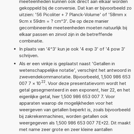
meeteenheden kunnen ook direct aan elkaar worden
gekoppeld bij de conversie. Dat kan er bijvoorbeeld zo
uitzien: '56 Picoliter + 7 Planck-Volume' of '58mm x
9cm x 59dm = ? cm^3'. De op deze manier
gecombineerde meeteenheden moeten natuurlijk bij
elkaar passen en zinvol zijn in de betreffende
combinatie.
In plaats van '4^3' kun je ook '4 exp 3' of '4 pow 3'
schrijven.
Als er een vinkje is geplaatst naast 'Getallen in
wetenschappelijke notatie', verschijnt het antwoord in
zwevendekommanotatie. Bijvoorbeeld, 1,500 986 653
22
007 7
×
10
. Voor deze presentatievorm wordt het
getal gesegmenteerd in een exponent, hier 22, en het
eigenlijke getal, hier 1,500 986 653 007 7. Voor
apparaten waarop de mogelijkheden voor het
weergeven van getallen beperkt is, zoals bijvoorbeeld
bij zakrekenmachines, worden getallen ook
weergegeven als 1,500 986 653 007 7E+22. Dit maakt
met name zeer grote en zeer kleine aantallen