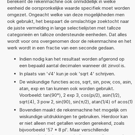
berekent de rekenmachine ook onmiddellijk in welke
eenheid de oorspronkelijke waarde specifiek moet worden
omgezet. Ongeacht welke van deze mogelijkheden men
ook gebruikt, het bespaart de omslachtige zoektocht naar
de juiste vermelding in lange selectielijsten met talloze
categorieën en talloze ondersteunde eenheden. Dat alles
wordt voor ons overgenomen door de rekenmachine en het
werk wordt in een fractie van een seconde gedaan.
Indien nodig kan het resultaat worden afgerond op
een bepaald aantal decimalen wanneer dit zinvol is.
In plaats van '√4' kun je ook 'sqrt 4' schrijven.
De wiskundige functies acos, sqrt, sin, pow, cos, asin,
atan, exp en tan kunnen ook worden gebruikt.
Voorbeeld: tan(90°), 2 exp 3, cos(pi/2), asin(1/2),
sqrt(4), 3 pow 2, sin(90), sin(π/2), atan(1/4) of acos(1)
Bovendien maakt de rekenmachine het mogelijk om
wiskundige uitdrukkingen te gebruiken. Hierdoor kan
er niet alleen met getallen worden gerekend, zoals
bijvoorbeeld '57 * 8 pl'. Maar verschillende