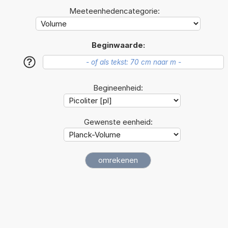
Meeteenhedencategorie:
Beginwaarde:
?
Begineenheid:
Gewenste eenheid: