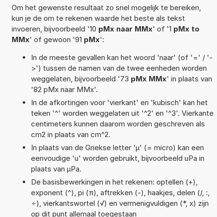
Om het gewenste resultaat zo snel mogelijk te bereiken,
kun je de om te rekenen waarde het beste als tekst
invoeren, bijvoorbeeld '10
pMx naar MMx
' of '1
pMx to
MMx
' of gewoon '91
pMx
':
In de meeste gevallen kan het woord 'naar' (of '=' / '-
>') tussen de namen van de twee eenheden worden
weggelaten, bijvoorbeeld '73
pMx MMx
' in plaats van
'82 pMx naar MMx'.
In de afkortingen voor 'vierkant' en 'kubisch' kan het
teken '^' worden weggelaten uit '^2' en '^3'. Vierkante
centimeters kunnen daarom worden geschreven als
cm2 in plaats van cm^2.
In plaats van de Griekse letter 'µ' (= micro) kan een
eenvoudige 'u' worden gebruikt, bijvoorbeeld uPa in
plaats van µPa.
De basisbewerkingen in het rekenen: optellen (+),
exponent (^), pi (π), aftrekken (-), haakjes, delen (/, :,
÷), vierkantswortel (√) en vermenigvuldigen (*, x) zijn
op dit punt allemaal toegestaan