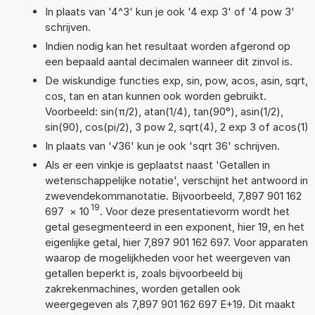
In plaats van '4^3' kun je ook '4 exp 3' of '4 pow 3'
schrijven.
Indien nodig kan het resultaat worden afgerond op
een bepaald aantal decimalen wanneer dit zinvol is.
De wiskundige functies exp, sin, pow, acos, asin, sqrt,
cos, tan en atan kunnen ook worden gebruikt.
Voorbeeld: sin(π/2), atan(1/4), tan(90°), asin(1/2),
sin(90), cos(pi/2), 3 pow 2, sqrt(4), 2 exp 3 of acos(1)
In plaats van '√36' kun je ook 'sqrt 36' schrijven.
Als er een vinkje is geplaatst naast 'Getallen in
wetenschappelijke notatie', verschijnt het antwoord in
zwevendekommanotatie. Bijvoorbeeld, 7,897 901 162
19
697
×
10
. Voor deze presentatievorm wordt het
getal gesegmenteerd in een exponent, hier 19, en het
eigenlijke getal, hier 7,897 901 162 697. Voor apparaten
waarop de mogelijkheden voor het weergeven van
getallen beperkt is, zoals bijvoorbeeld bij
zakrekenmachines, worden getallen ook
weergegeven als 7,897 901 162 697 E+19. Dit maakt