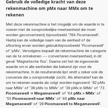
Gebruik de volledige kracht van deze
rekenmachine om pMx naar MMx om te
rekenen
Met deze rekenmachine is het mogelijk om de waarde in te
voeren met de oorspronkelijke meeteenheid die moet
worden geconverteerd; bijvoorbeeld '784 Picomaxwell'.
Hierbij kan de volledige naam van de eenheid of de
afkorting ervan worden gebruiktbijvoorbeeld 'Picomaxwell'
of 'pMx'. Vervolgens bepaalt de rekenmachine de categorie
van de te omrekenen --- converteren meeteenheid, in dit
geval 'Magnetische flux'. Daarna zet het de ingevoerde
waarde om in alle eenheden die bekend zijn voor de
rekenmachine. In de resulterende lijst vindt u zeker ook de
conversie die u oorspronkelijk zocht. Als alternatief kan de
om te rekenen waarde als volgt worden ingevoerd: '82 pMx
naar MMx' of '38 pMx to MMx' of '39 pMx in MMx' of '73
Picomaxwell -> Megamaxwell
' of '64
pMx = MMx
' of
'55
Picomaxwell naar MMx
' of '46
pMx naar
Megamaxwell
' of '28
Picomaxwell to Megamaxwell
'.