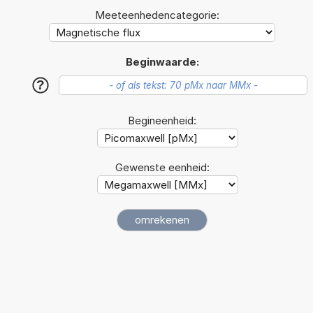
Meeteenhedencategorie:
Beginwaarde:
?
Begineenheid:
Gewenste eenheid: