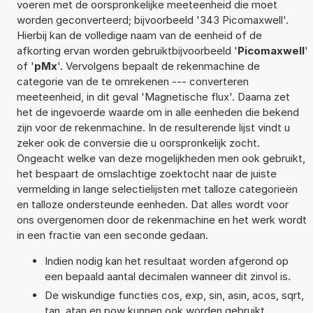
voeren met de oorspronkelijke meeteenheid die moet
worden geconverteerd; bijvoorbeeld '343 Picomaxwell'.
Hierbij kan de volledige naam van de eenheid of de
afkorting ervan worden gebruiktbijvoorbeeld '
Picomaxwell
'
of '
pMx
'. Vervolgens bepaalt de rekenmachine de
categorie van de te omrekenen --- converteren
meeteenheid, in dit geval 'Magnetische flux'. Daarna zet
het de ingevoerde waarde om in alle eenheden die bekend
zijn voor de rekenmachine. In de resulterende lijst vindt u
zeker ook de conversie die u oorspronkelijk zocht.
Ongeacht welke van deze mogelijkheden men ook gebruikt,
het bespaart de omslachtige zoektocht naar de juiste
vermelding in lange selectielijsten met talloze categorieën
en talloze ondersteunde eenheden. Dat alles wordt voor
ons overgenomen door de rekenmachine en het werk wordt
in een fractie van een seconde gedaan.
Indien nodig kan het resultaat worden afgerond op
een bepaald aantal decimalen wanneer dit zinvol is.
De wiskundige functies cos, exp, sin, asin, acos, sqrt,
tan, atan en pow kunnen ook worden gebruikt.