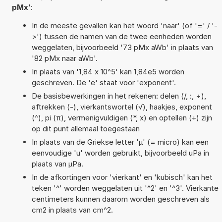
pMx
':
In de meeste gevallen kan het woord 'naar' (of '=' / '-
>') tussen de namen van de twee eenheden worden
weggelaten, bijvoorbeeld '73 pMx aWb' in plaats van
'82 pMx naar aWb'.
In plaats van '1,84 x 10^5' kan 1,84e5 worden
geschreven. De 'e' staat voor 'exponent'.
De basisbewerkingen in het rekenen: delen (/, :, ÷),
aftrekken (-), vierkantswortel (√), haakjes, exponent
(^), pi (π), vermenigvuldigen (*, x) en optellen (+) zijn
op dit punt allemaal toegestaan
In plaats van de Griekse letter 'µ' (= micro) kan een
eenvoudige 'u' worden gebruikt, bijvoorbeeld uPa in
plaats van µPa.
In de afkortingen voor 'vierkant' en 'kubisch' kan het
teken '^' worden weggelaten uit '^2' en '^3'. Vierkante
centimeters kunnen daarom worden geschreven als
cm2 in plaats van cm^2.