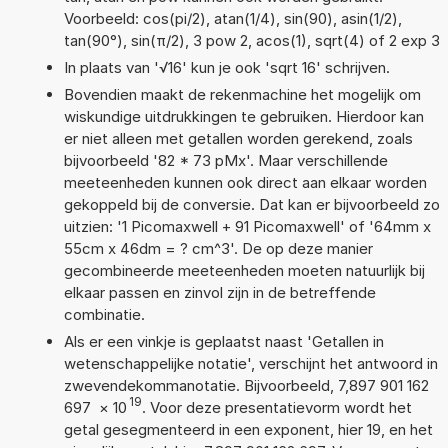
Voorbeeld: cos(pi/2), atan(1/4), sin(90), asin(1/2),
tan(90°), sin(π/2), 3 pow 2, acos(1), sqrt(4) of 2 exp 3
In plaats van '√16' kun je ook 'sqrt 16' schrijven.
Bovendien maakt de rekenmachine het mogelijk om
wiskundige uitdrukkingen te gebruiken. Hierdoor kan
er niet alleen met getallen worden gerekend, zoals
bijvoorbeeld '82 * 73 pMx'. Maar verschillende
meeteenheden kunnen ook direct aan elkaar worden
gekoppeld bij de conversie. Dat kan er bijvoorbeeld zo
uitzien: '1 Picomaxwell + 91 Picomaxwell' of '64mm x
55cm x 46dm = ? cm^3'. De op deze manier
gecombineerde meeteenheden moeten natuurlijk bij
elkaar passen en zinvol zijn in de betreffende
combinatie.
Als er een vinkje is geplaatst naast 'Getallen in
wetenschappelijke notatie', verschijnt het antwoord in
zwevendekommanotatie. Bijvoorbeeld, 7,897 901 162
19
697
×
10
. Voor deze presentatievorm wordt het
getal gesegmenteerd in een exponent, hier 19, en het