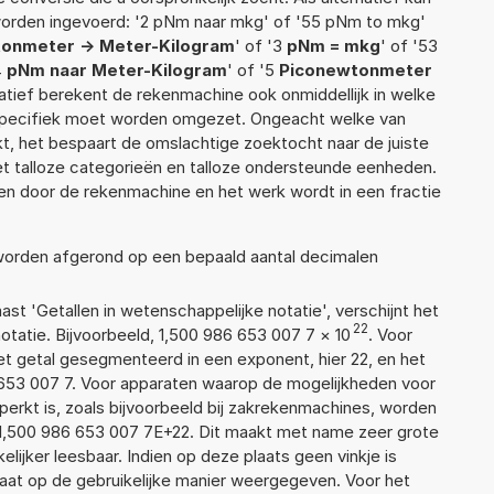
worden ingevoerd: '2 pNm naar mkg' of '55 pNm to mkg'
onmeter -> Meter-Kilogram
' of '3
pNm = mkg
' of '53
4
pNm naar Meter-Kilogram
' of '5
Piconewtonmeter
rnatief berekent de rekenmachine ook onmiddellijk in welke
 specifiek moet worden omgezet. Ongeacht welke van
, het bespaart de omslachtige zoektocht naar de juiste
met talloze categorieën en talloze ondersteunde eenheden.
n door de rekenmachine en het werk wordt in een fractie
 worden afgerond op een bepaald aantal decimalen
aast 'Getallen in wetenschappelijke notatie', verschijnt het
22
atie. Bijvoorbeeld, 1,500 986 653 007 7
×
10
. Voor
t getal gesegmenteerd in een exponent, hier 22, en het
86 653 007 7. Voor apparaten waarop de mogelijkheden voor
erkt is, zoals bijvoorbeeld bij zakrekenmachines, worden
1,500 986 653 007 7E+22. Dit maakt met name zeer grote
elijker leesbaar. Indien op deze plaats geen vinkje is
taat op de gebruikelijke manier weergegeven. Voor het