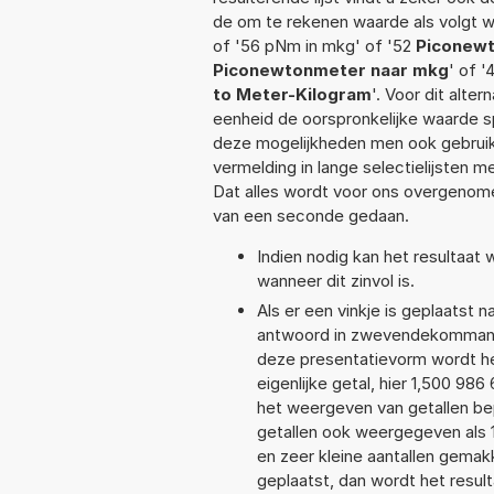
de om te rekenen waarde als volgt 
of '56 pNm in mkg' of '52
Piconewt
Piconewtonmeter naar mkg
' of '
to Meter-Kilogram
'. Voor dit alte
eenheid de oorspronkelijke waarde
deze mogelijkheden men ook gebruikt
vermelding in lange selectielijsten 
Dat alles wordt voor ons overgenome
van een seconde gedaan.
Indien nodig kan het resultaat
wanneer dit zinvol is.
Als er een vinkje is geplaatst n
antwoord in zwevendekommanot
deze presentatievorm wordt he
eigenlijke getal, hier 1,500 9
het weergeven van getallen bep
getallen ook weergegeven als 
en zeer kleine aantallen gemakk
geplaatst, dan wordt het resul