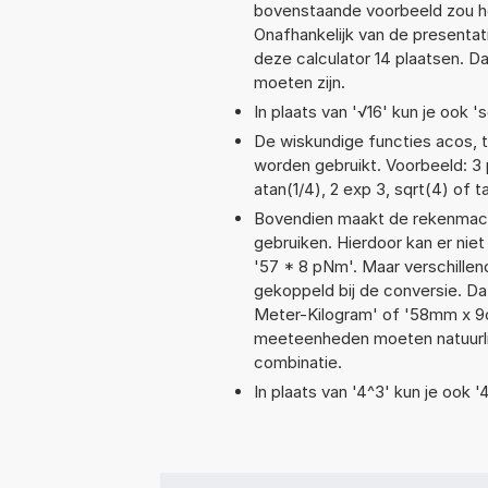
bovenstaande voorbeeld zou he
Onafhankelijk van de presentat
deze calculator 14 plaatsen. 
moeten zijn.
In plaats van '√16' kun je ook 's
De wiskundige functies acos, ta
worden gebruikt. Voorbeeld: 3 po
atan(1/4), 2 exp 3, sqrt(4) of t
Bovendien maakt de rekenmachi
gebruiken. Hierdoor kan er nie
'57 * 8 pNm'. Maar verschille
gekoppeld bij de conversie. Da
Meter-Kilogram' of '58mm x 
meeteenheden moeten natuurlijk
combinatie.
In plaats van '4^3' kun je ook '