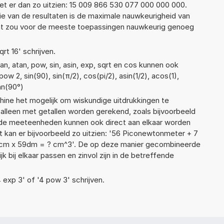
t er dan zo uitzien: 15 009 866 530 077 000 000 000.
ie van de resultaten is de maximale nauwkeurigheid van
Dat zou voor de meeste toepassingen nauwkeurig genoeg
qrt 16' schrijven.
n, atan, pow, sin, asin, exp, sqrt en cos kunnen ook
w 2, sin(90), sin(π/2), cos(pi/2), asin(1/2), acos(1),
an(90°)
ne het mogelijk om wiskundige uitdrukkingen te
t alleen met getallen worden gerekend, zoals bijvoorbeeld
nde meeteenheden kunnen ook direct aan elkaar worden
t kan er bijvoorbeeld zo uitzien: '56 Piconewtonmeter + 7
9cm x 59dm = ? cm^3'. De op deze manier gecombineerde
 bij elkaar passen en zinvol zijn in de betreffende
4 exp 3' of '4 pow 3' schrijven.