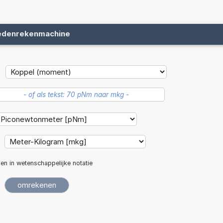
edenrekenmachine
len in wetenschappelijke notatie