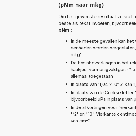
(pNm naar mkg)
Om het gewenste resultaat zo snel m
beste als tekst invoeren, bijvoorbeel
pNm
':
In de meeste gevallen kan het 
eenheden worden weggelaten, 
mkg'.
De basisbewerkingen in het rek
haakjes, vermenigvuldigen (*, x),
allemaal toegestaan
In plaats van '1,04 x 10^5' kan
In plaats van de Griekse letter
bijvoorbeeld uPa in plaats van 
In de afkortingen voor 'vierkan
'^2' en '^3'. Vierkante centim
van cm^2.