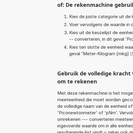
of: De rekenmachine gebrui
Kies de juiste categorie uit de k
Voer vervolgens de waarde in d
Kies uit de keuzelijst de eenh
-- converteren, in dit geval '
Pi
Kies ten slotte de eenheid waa
geval '
Meter-Kilogram [mkg]
Gebruik de volledige krac
om te rekenen
Met deze rekenmachine is het mogeli
meeteenheid die moet worden geconv
de volledige naam van de eenheid of
'Piconewtonmeter' of 'pNm'. Vervol
omrekenen --- converteren meeteenhe
ingevoerde waarde om in alle eenhed
resulterende lijst vindt u zeker ook d