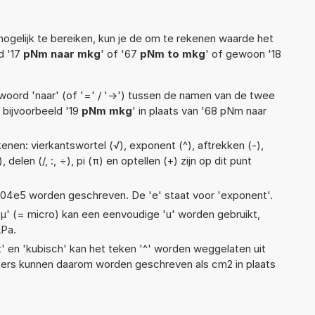
ogelijk te bereiken, kun je de om te rekenen waarde het
d '17
pNm naar mkg
' of '67
pNm to mkg
' of gewoon '18
woord 'naar' (of '=' / '->') tussen de namen van de twee
bijvoorbeeld '19
pNm mkg
' in plaats van '68 pNm naar
enen: vierkantswortel (√), exponent (^), aftrekken (-),
 delen (/, :, ÷), pi (π) en optellen (+) zijn op dit punt
 1,04e5 worden geschreven. De 'e' staat voor 'exponent'.
 'µ' (= micro) kan een eenvoudige 'u' worden gebruikt,
µPa.
t' en 'kubisch' kan het teken '^' worden weggelaten uit
eters kunnen daarom worden geschreven als cm2 in plaats