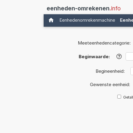
eenheden-omrekenen
.info
Eenhedenomrekenmachine
Eenh
Meeteenhedencategorie:
Beginwaarde:
?
Begineenheid:
Gewenste eenheid:
Getal