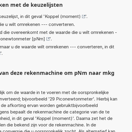
ken met de keuzelijsten
euzelijst, in dit geval '
Koppel (moment)
'.
ie u wilt omrekenen --- converteren.
eid die overeenkomt met de waarde die u wilt omrekenen -
conewtonmeter [pNm]
'.
rnaar u de waarde wilt omrekenen --- converteren, in dit
'.
ht van deze rekenmachine om pNm naar mkg
jk om de waarde in te voeren met de oorspronkelijke
erteerd; bijvoorbeeld '29 Piconewtonmeter'. Hierbij kan
 de afkorting ervan worden gebruiktbijvoorbeeld
gens bepaalt de rekenmachine de categorie van de te
id, in dit geval 'Koppel (moment)'. Daarna zet het de
en die bekend zijn voor de rekenmachine. In de
e conversie die u oorspronkelijk zocht. Als alternatief kan