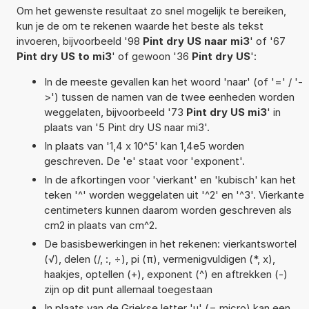
Om het gewenste resultaat zo snel mogelijk te bereiken,
kun je de om te rekenen waarde het beste als tekst
invoeren, bijvoorbeeld '98
Pint dry US naar mi3
' of '67
Pint dry US to mi3
' of gewoon '36
Pint dry US
':
In de meeste gevallen kan het woord 'naar' (of '=' / '-
>') tussen de namen van de twee eenheden worden
weggelaten, bijvoorbeeld '73
Pint dry US mi3
' in
plaats van '5 Pint dry US naar mi3'.
In plaats van '1,4 x 10^5' kan 1,4e5 worden
geschreven. De 'e' staat voor 'exponent'.
In de afkortingen voor 'vierkant' en 'kubisch' kan het
teken '^' worden weggelaten uit '^2' en '^3'. Vierkante
centimeters kunnen daarom worden geschreven als
cm2 in plaats van cm^2.
De basisbewerkingen in het rekenen: vierkantswortel
(√), delen (/, :, ÷), pi (π), vermenigvuldigen (*, x),
haakjes, optellen (+), exponent (^) en aftrekken (-)
zijn op dit punt allemaal toegestaan
In plaats van de Griekse letter 'µ' (= micro) kan een