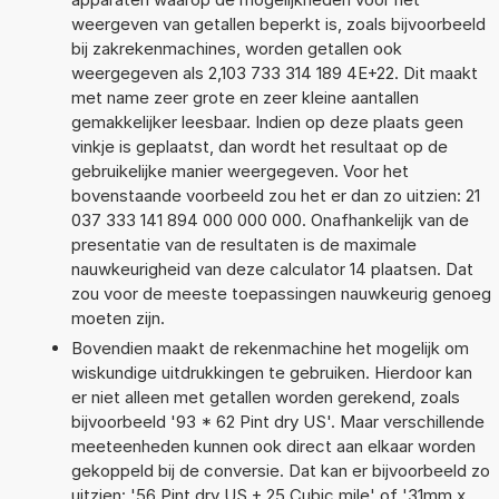
weergeven van getallen beperkt is, zoals bijvoorbeeld
bij zakrekenmachines, worden getallen ook
weergegeven als 2,103 733 314 189 4E+22. Dit maakt
met name zeer grote en zeer kleine aantallen
gemakkelijker leesbaar. Indien op deze plaats geen
vinkje is geplaatst, dan wordt het resultaat op de
gebruikelijke manier weergegeven. Voor het
bovenstaande voorbeeld zou het er dan zo uitzien: 21
037 333 141 894 000 000 000. Onafhankelijk van de
presentatie van de resultaten is de maximale
nauwkeurigheid van deze calculator 14 plaatsen. Dat
zou voor de meeste toepassingen nauwkeurig genoeg
moeten zijn.
Bovendien maakt de rekenmachine het mogelijk om
wiskundige uitdrukkingen te gebruiken. Hierdoor kan
er niet alleen met getallen worden gerekend, zoals
bijvoorbeeld '93 * 62 Pint dry US'. Maar verschillende
meeteenheden kunnen ook direct aan elkaar worden
gekoppeld bij de conversie. Dat kan er bijvoorbeeld zo
uitzien: '56 Pint dry US + 25 Cubic mile' of '31mm x