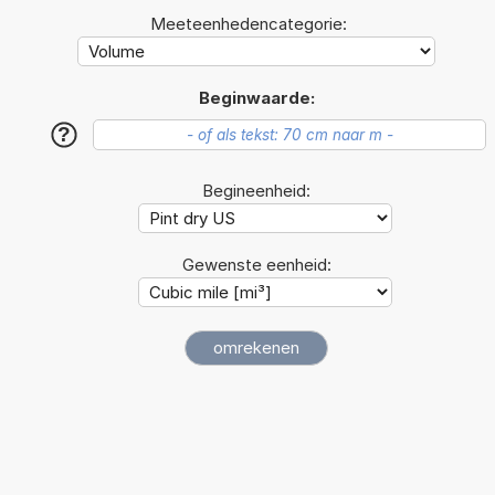
Meeteenhedencategorie:
Beginwaarde:
?
Begineenheid:
Gewenste eenheid: