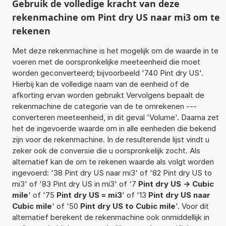
Gebruik de volledige kracht van deze
rekenmachine om Pint dry US naar mi3 om te
rekenen
Met deze rekenmachine is het mogelijk om de waarde in te
voeren met de oorspronkelijke meeteenheid die moet
worden geconverteerd; bijvoorbeeld '740 Pint dry US'.
Hierbij kan de volledige naam van de eenheid of de
afkorting ervan worden gebruikt Vervolgens bepaalt de
rekenmachine de categorie van de te omrekenen ---
converteren meeteenheid, in dit geval 'Volume'. Daarna zet
het de ingevoerde waarde om in alle eenheden die bekend
zijn voor de rekenmachine. In de resulterende lijst vindt u
zeker ook de conversie die u oorspronkelijk zocht. Als
alternatief kan de om te rekenen waarde als volgt worden
ingevoerd: '38 Pint dry US naar mi3' of '82 Pint dry US to
mi3' of '83 Pint dry US in mi3' of '7
Pint dry US -> Cubic
mile
' of '75
Pint dry US = mi3
' of '13
Pint dry US naar
Cubic mile
' of '50
Pint dry US to Cubic mile
'. Voor dit
alternatief berekent de rekenmachine ook onmiddellijk in