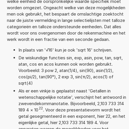
welke eenheid de oorspronkelijke waarde specifiek moet
worden omgezet. Ongeacht welke van deze mogelijkheden
men ook gebruikt, het bespaart de omslachtige zoektocht
naar de juiste vermelding in lange selectielijsten met talloze
categorieën en talloze ondersteunde eenheden. Dat alles
wordt voor ons overgenomen door de rekenmachine en het
werk wordt in een fractie van een seconde gedaan.
In plaats van '√16' kun je ook 'sqrt 16' schrijven.
De wiskundige functies sin, exp, asin, pow, tan, sqrt,
atan, cos en acos kunnen ook worden gebruikt.
Voorbeeld: 3 pow 2, atan(1/4), sin(90), asin(1/2),
cos(pi/2), tan(90°), 2 exp 3, sin(π/2), acos(1) of
sqrt(4)
Als er een vinkje is geplaatst naast 'Getallen in
wetenschappelijke notatie', verschijnt het antwoord in
zwevendekommanotatie. Bijvoorbeeld, 2,103 733 314
22
189 4
×
10
. Voor deze presentatievorm wordt het
getal gesegmenteerd in een exponent, hier 22, en het
eigenlijke getal, hier 2,103 733 314 189 4. Voor
apparaten waarop de mogelijkheden voor het