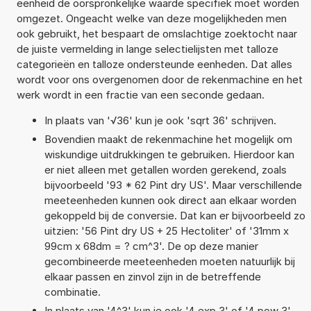
eenheid de oorspronkelijke waarde specifiek moet worden
omgezet. Ongeacht welke van deze mogelijkheden men
ook gebruikt, het bespaart de omslachtige zoektocht naar
de juiste vermelding in lange selectielijsten met talloze
categorieën en talloze ondersteunde eenheden. Dat alles
wordt voor ons overgenomen door de rekenmachine en het
werk wordt in een fractie van een seconde gedaan.
In plaats van '√36' kun je ook 'sqrt 36' schrijven.
Bovendien maakt de rekenmachine het mogelijk om
wiskundige uitdrukkingen te gebruiken. Hierdoor kan
er niet alleen met getallen worden gerekend, zoals
bijvoorbeeld '93 * 62 Pint dry US'. Maar verschillende
meeteenheden kunnen ook direct aan elkaar worden
gekoppeld bij de conversie. Dat kan er bijvoorbeeld zo
uitzien: '56 Pint dry US + 25 Hectoliter' of '31mm x
99cm x 68dm = ? cm^3'. De op deze manier
gecombineerde meeteenheden moeten natuurlijk bij
elkaar passen en zinvol zijn in de betreffende
combinatie.
In plaats van '4^3' kun je ook '4 exp 3' of '4 pow 3'