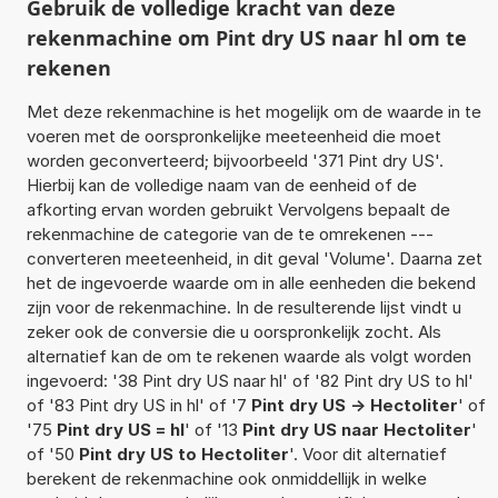
Gebruik de volledige kracht van deze
rekenmachine om Pint dry US naar hl om te
rekenen
Met deze rekenmachine is het mogelijk om de waarde in te
voeren met de oorspronkelijke meeteenheid die moet
worden geconverteerd; bijvoorbeeld '371 Pint dry US'.
Hierbij kan de volledige naam van de eenheid of de
afkorting ervan worden gebruikt Vervolgens bepaalt de
rekenmachine de categorie van de te omrekenen ---
converteren meeteenheid, in dit geval 'Volume'. Daarna zet
het de ingevoerde waarde om in alle eenheden die bekend
zijn voor de rekenmachine. In de resulterende lijst vindt u
zeker ook de conversie die u oorspronkelijk zocht. Als
alternatief kan de om te rekenen waarde als volgt worden
ingevoerd: '38 Pint dry US naar hl' of '82 Pint dry US to hl'
of '83 Pint dry US in hl' of '7
Pint dry US -> Hectoliter
' of
'75
Pint dry US = hl
' of '13
Pint dry US naar Hectoliter
'
of '50
Pint dry US to Hectoliter
'. Voor dit alternatief
berekent de rekenmachine ook onmiddellijk in welke