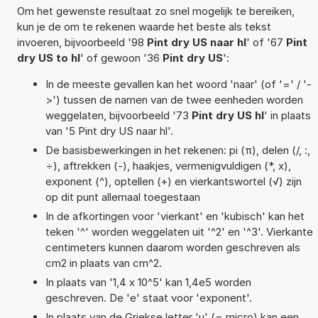
Om het gewenste resultaat zo snel mogelijk te bereiken,
kun je de om te rekenen waarde het beste als tekst
invoeren, bijvoorbeeld '98
Pint dry US naar hl
' of '67
Pint
dry US to hl
' of gewoon '36
Pint dry US
':
In de meeste gevallen kan het woord 'naar' (of '=' / '-
>') tussen de namen van de twee eenheden worden
weggelaten, bijvoorbeeld '73
Pint dry US hl
' in plaats
van '5 Pint dry US naar hl'.
De basisbewerkingen in het rekenen: pi (π), delen (/, :,
÷), aftrekken (-), haakjes, vermenigvuldigen (*, x),
exponent (^), optellen (+) en vierkantswortel (√) zijn
op dit punt allemaal toegestaan
In de afkortingen voor 'vierkant' en 'kubisch' kan het
teken '^' worden weggelaten uit '^2' en '^3'. Vierkante
centimeters kunnen daarom worden geschreven als
cm2 in plaats van cm^2.
In plaats van '1,4 x 10^5' kan 1,4e5 worden
geschreven. De 'e' staat voor 'exponent'.
In plaats van de Griekse letter 'µ' (= micro) kan een