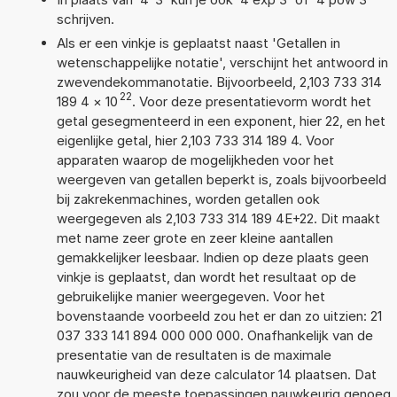
schrijven.
Als er een vinkje is geplaatst naast 'Getallen in
wetenschappelijke notatie', verschijnt het antwoord in
zwevendekommanotatie. Bijvoorbeeld, 2,103 733 314
22
189 4
×
10
. Voor deze presentatievorm wordt het
getal gesegmenteerd in een exponent, hier 22, en het
eigenlijke getal, hier 2,103 733 314 189 4. Voor
apparaten waarop de mogelijkheden voor het
weergeven van getallen beperkt is, zoals bijvoorbeeld
bij zakrekenmachines, worden getallen ook
weergegeven als 2,103 733 314 189 4E+22. Dit maakt
met name zeer grote en zeer kleine aantallen
gemakkelijker leesbaar. Indien op deze plaats geen
vinkje is geplaatst, dan wordt het resultaat op de
gebruikelijke manier weergegeven. Voor het
bovenstaande voorbeeld zou het er dan zo uitzien: 21
037 333 141 894 000 000 000. Onafhankelijk van de
presentatie van de resultaten is de maximale
nauwkeurigheid van deze calculator 14 plaatsen. Dat
zou voor de meeste toepassingen nauwkeurig genoeg