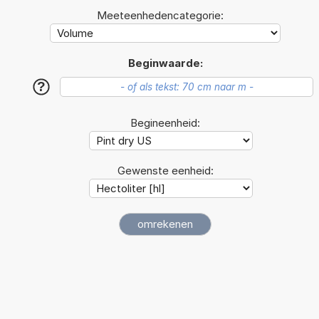
Meeteenhedencategorie:
Beginwaarde:
?
Begineenheid:
Gewenste eenheid: