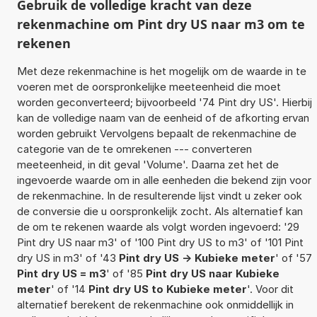
Gebruik de volledige kracht van deze
rekenmachine om Pint dry US naar m3 om te
rekenen
Met deze rekenmachine is het mogelijk om de waarde in te
voeren met de oorspronkelijke meeteenheid die moet
worden geconverteerd; bijvoorbeeld '74 Pint dry US'. Hierbij
kan de volledige naam van de eenheid of de afkorting ervan
worden gebruikt Vervolgens bepaalt de rekenmachine de
categorie van de te omrekenen --- converteren
meeteenheid, in dit geval 'Volume'. Daarna zet het de
ingevoerde waarde om in alle eenheden die bekend zijn voor
de rekenmachine. In de resulterende lijst vindt u zeker ook
de conversie die u oorspronkelijk zocht. Als alternatief kan
de om te rekenen waarde als volgt worden ingevoerd: '29
Pint dry US naar m3' of '100 Pint dry US to m3' of '101 Pint
dry US in m3' of '43
Pint dry US -> Kubieke meter
' of '57
Pint dry US = m3
' of '85
Pint dry US naar Kubieke
meter
' of '14
Pint dry US to Kubieke meter
'. Voor dit
alternatief berekent de rekenmachine ook onmiddellijk in