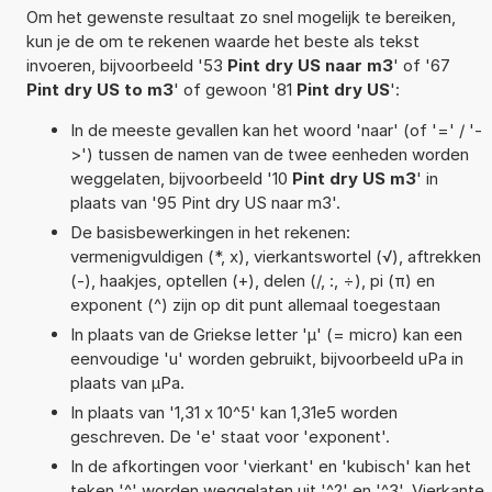
Om het gewenste resultaat zo snel mogelijk te bereiken,
kun je de om te rekenen waarde het beste als tekst
invoeren, bijvoorbeeld '53
Pint dry US naar m3
' of '67
Pint dry US to m3
' of gewoon '81
Pint dry US
':
In de meeste gevallen kan het woord 'naar' (of '=' / '-
>') tussen de namen van de twee eenheden worden
weggelaten, bijvoorbeeld '10
Pint dry US m3
' in
plaats van '95 Pint dry US naar m3'.
De basisbewerkingen in het rekenen:
vermenigvuldigen (*, x), vierkantswortel (√), aftrekken
(-), haakjes, optellen (+), delen (/, :, ÷), pi (π) en
exponent (^) zijn op dit punt allemaal toegestaan
In plaats van de Griekse letter 'µ' (= micro) kan een
eenvoudige 'u' worden gebruikt, bijvoorbeeld uPa in
plaats van µPa.
In plaats van '1,31 x 10^5' kan 1,31e5 worden
geschreven. De 'e' staat voor 'exponent'.
In de afkortingen voor 'vierkant' en 'kubisch' kan het
teken '^' worden weggelaten uit '^2' en '^3'. Vierkante