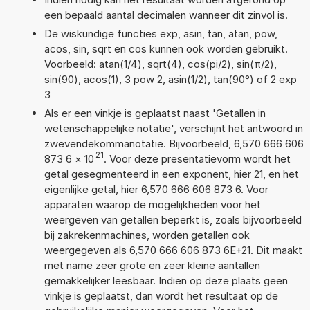
een bepaald aantal decimalen wanneer dit zinvol is.
De wiskundige functies exp, asin, tan, atan, pow,
acos, sin, sqrt en cos kunnen ook worden gebruikt.
Voorbeeld: atan(1/4), sqrt(4), cos(pi/2), sin(π/2),
sin(90), acos(1), 3 pow 2, asin(1/2), tan(90°) of 2 exp
3
Als er een vinkje is geplaatst naast 'Getallen in
wetenschappelijke notatie', verschijnt het antwoord in
zwevendekommanotatie. Bijvoorbeeld, 6,570 666 606
21
873 6
×
10
. Voor deze presentatievorm wordt het
getal gesegmenteerd in een exponent, hier 21, en het
eigenlijke getal, hier 6,570 666 606 873 6. Voor
apparaten waarop de mogelijkheden voor het
weergeven van getallen beperkt is, zoals bijvoorbeeld
bij zakrekenmachines, worden getallen ook
weergegeven als 6,570 666 606 873 6E+21. Dit maakt
met name zeer grote en zeer kleine aantallen
gemakkelijker leesbaar. Indien op deze plaats geen
vinkje is geplaatst, dan wordt het resultaat op de