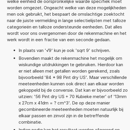
welke eenheid de oorspronkelijke waarde specifiek moet
worden omgezet. Ongeacht welke van deze mogelijkheden
men ook gebruikt, het bespaart de omslachtige zoektocht
naar de juiste vermelding in lange selectielijsten met talloze
categorieën en talloze ondersteunde eenheden. Dat alles
wordt voor ons overgenomen door de rekenmachine en het
werk wordt in een fractie van een seconde gedaan.
In plaats van '√9' kun je ook 'sqrt 9' schrijven.
Bovendien maakt de rekenmachine het mogelijk om
wiskundige uitdrukkingen te gebruiken. Hierdoor kan
er niet alleen met getallen worden gerekend, zoals
bijvoorbeeld '84 * 98 Pint dry US'. Maar verschillende
meeteenheden kunnen ook direct aan elkaar worden
gekoppeld bij de conversie. Dat kan er bijvoorbeeld zo
uitzien: '56 Pint dry US + 70 Kubieke meter' of '13mm
x 27cm x 41dm = ? cm^3'. De op deze manier
gecombineerde meeteenheden moeten natuurlijk bij
elkaar passen en zinvol zijn in de betreffende
combinatie.
Indien nodig kan het resultaat worden afgerond op