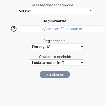
Meeteenhedencategorie:
Beginwaarde:
?
Begineenheid:
Gewenste eenheid: