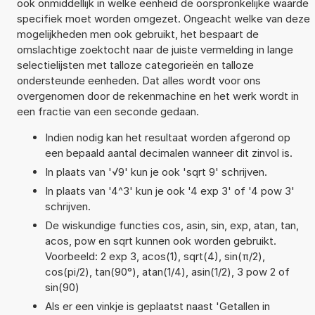
ook onmiddellijk in welke eenheid de oorspronkelijke waarde
specifiek moet worden omgezet. Ongeacht welke van deze
mogelijkheden men ook gebruikt, het bespaart de
omslachtige zoektocht naar de juiste vermelding in lange
selectielijsten met talloze categorieën en talloze
ondersteunde eenheden. Dat alles wordt voor ons
overgenomen door de rekenmachine en het werk wordt in
een fractie van een seconde gedaan.
Indien nodig kan het resultaat worden afgerond op
een bepaald aantal decimalen wanneer dit zinvol is.
In plaats van '√9' kun je ook 'sqrt 9' schrijven.
In plaats van '4^3' kun je ook '4 exp 3' of '4 pow 3'
schrijven.
De wiskundige functies cos, asin, sin, exp, atan, tan,
acos, pow en sqrt kunnen ook worden gebruikt.
Voorbeeld: 2 exp 3, acos(1), sqrt(4), sin(π/2),
cos(pi/2), tan(90°), atan(1/4), asin(1/2), 3 pow 2 of
sin(90)
Als er een vinkje is geplaatst naast 'Getallen in