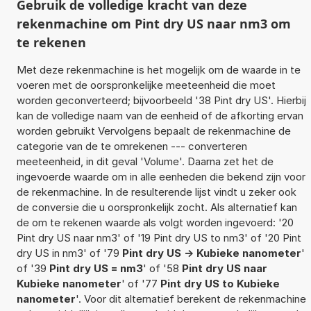
Gebruik de volledige kracht van deze
rekenmachine om Pint dry US naar nm3 om
te rekenen
Met deze rekenmachine is het mogelijk om de waarde in te
voeren met de oorspronkelijke meeteenheid die moet
worden geconverteerd; bijvoorbeeld '38 Pint dry US'. Hierbij
kan de volledige naam van de eenheid of de afkorting ervan
worden gebruikt Vervolgens bepaalt de rekenmachine de
categorie van de te omrekenen --- converteren
meeteenheid, in dit geval 'Volume'. Daarna zet het de
ingevoerde waarde om in alle eenheden die bekend zijn voor
de rekenmachine. In de resulterende lijst vindt u zeker ook
de conversie die u oorspronkelijk zocht. Als alternatief kan
de om te rekenen waarde als volgt worden ingevoerd: '20
Pint dry US naar nm3' of '19 Pint dry US to nm3' of '20 Pint
dry US in nm3' of '79
Pint dry US -> Kubieke nanometer
'
of '39
Pint dry US = nm3
' of '58
Pint dry US naar
Kubieke nanometer
' of '77
Pint dry US to Kubieke
nanometer
'. Voor dit alternatief berekent de rekenmachine