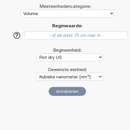
Meeteenhedencategorie:
Beginwaarde:
?
Begineenheid:
Gewenste eenheid: