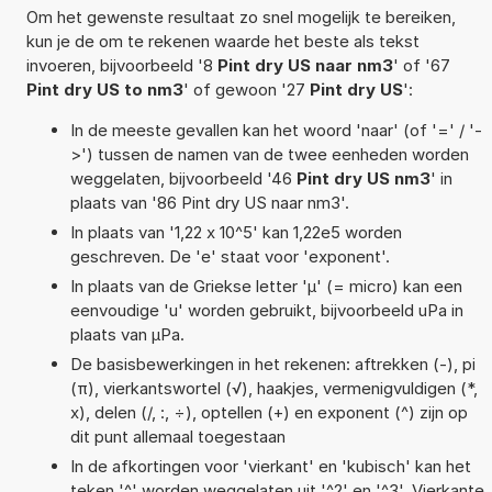
Om het gewenste resultaat zo snel mogelijk te bereiken,
kun je de om te rekenen waarde het beste als tekst
invoeren, bijvoorbeeld '8
Pint dry US naar nm3
' of '67
Pint dry US to nm3
' of gewoon '27
Pint dry US
':
In de meeste gevallen kan het woord 'naar' (of '=' / '-
>') tussen de namen van de twee eenheden worden
weggelaten, bijvoorbeeld '46
Pint dry US nm3
' in
plaats van '86 Pint dry US naar nm3'.
In plaats van '1,22 x 10^5' kan 1,22e5 worden
geschreven. De 'e' staat voor 'exponent'.
In plaats van de Griekse letter 'µ' (= micro) kan een
eenvoudige 'u' worden gebruikt, bijvoorbeeld uPa in
plaats van µPa.
De basisbewerkingen in het rekenen: aftrekken (-), pi
(π), vierkantswortel (√), haakjes, vermenigvuldigen (*,
x), delen (/, :, ÷), optellen (+) en exponent (^) zijn op
dit punt allemaal toegestaan
In de afkortingen voor 'vierkant' en 'kubisch' kan het
teken '^' worden weggelaten uit '^2' en '^3'. Vierkante