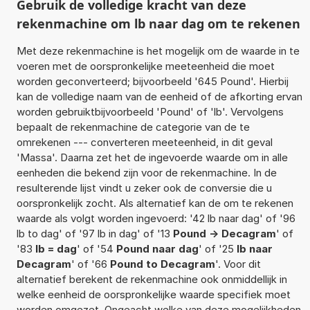
Gebruik de volledige kracht van deze
rekenmachine om lb naar dag om te rekenen
Met deze rekenmachine is het mogelijk om de waarde in te
voeren met de oorspronkelijke meeteenheid die moet
worden geconverteerd; bijvoorbeeld '645 Pound'. Hierbij
kan de volledige naam van de eenheid of de afkorting ervan
worden gebruiktbijvoorbeeld 'Pound' of 'lb'. Vervolgens
bepaalt de rekenmachine de categorie van de te
omrekenen --- converteren meeteenheid, in dit geval
'Massa'. Daarna zet het de ingevoerde waarde om in alle
eenheden die bekend zijn voor de rekenmachine. In de
resulterende lijst vindt u zeker ook de conversie die u
oorspronkelijk zocht. Als alternatief kan de om te rekenen
waarde als volgt worden ingevoerd: '42 lb naar dag' of '96
lb to dag' of '97 lb in dag' of '13
Pound -> Decagram
' of
'83
lb = dag
' of '54
Pound naar dag
' of '25
lb naar
Decagram
' of '66
Pound to Decagram
'. Voor dit
alternatief berekent de rekenmachine ook onmiddellijk in
welke eenheid de oorspronkelijke waarde specifiek moet
worden omgezet. Ongeacht welke van deze mogelijkheden