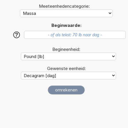
Meeteenhedencategorie:
Beginwaarde:
?
Begineenheid:
Gewenste eenheid: