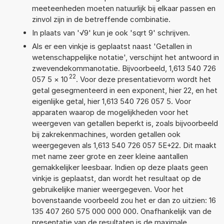
meeteenheden moeten natuurlijk bij elkaar passen en
zinvol zijn in de betreffende combinatie.
In plaats van '√9' kun je ook 'sqrt 9' schrijven.
Als er een vinkje is geplaatst naast 'Getallen in
wetenschappelijke notatie', verschijnt het antwoord in
zwevendekommanotatie. Bijvoorbeeld, 1,613 540 726
22
057 5
×
10
. Voor deze presentatievorm wordt het
getal gesegmenteerd in een exponent, hier 22, en het
eigenlijke getal, hier 1,613 540 726 057 5. Voor
apparaten waarop de mogelijkheden voor het
weergeven van getallen beperkt is, zoals bijvoorbeeld
bij zakrekenmachines, worden getallen ook
weergegeven als 1,613 540 726 057 5E+22. Dit maakt
met name zeer grote en zeer kleine aantallen
gemakkelijker leesbaar. Indien op deze plaats geen
vinkje is geplaatst, dan wordt het resultaat op de
gebruikelijke manier weergegeven. Voor het
bovenstaande voorbeeld zou het er dan zo uitzien: 16
135 407 260 575 000 000 000. Onafhankelijk van de
presentatie van de resultaten is de maximale