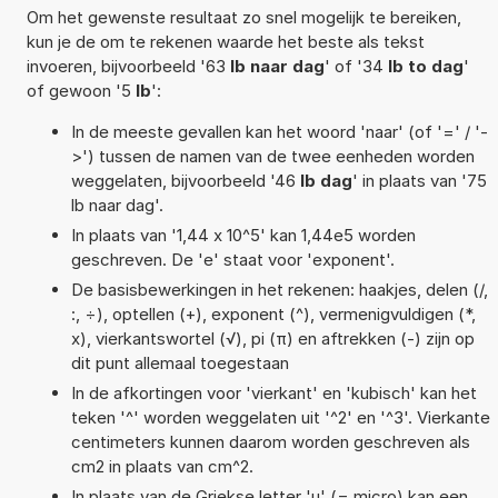
Om het gewenste resultaat zo snel mogelijk te bereiken,
kun je de om te rekenen waarde het beste als tekst
invoeren, bijvoorbeeld '63
lb naar dag
' of '34
lb to dag
'
of gewoon '5
lb
':
In de meeste gevallen kan het woord 'naar' (of '=' / '-
>') tussen de namen van de twee eenheden worden
weggelaten, bijvoorbeeld '46
lb dag
' in plaats van '75
lb naar dag'.
In plaats van '1,44 x 10^5' kan 1,44e5 worden
geschreven. De 'e' staat voor 'exponent'.
De basisbewerkingen in het rekenen: haakjes, delen (/,
:, ÷), optellen (+), exponent (^), vermenigvuldigen (*,
x), vierkantswortel (√), pi (π) en aftrekken (-) zijn op
dit punt allemaal toegestaan
In de afkortingen voor 'vierkant' en 'kubisch' kan het
teken '^' worden weggelaten uit '^2' en '^3'. Vierkante
centimeters kunnen daarom worden geschreven als
cm2 in plaats van cm^2.
In plaats van de Griekse letter 'µ' (= micro) kan een