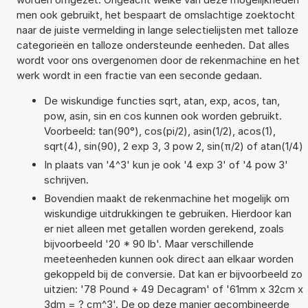
men ook gebruikt, het bespaart de omslachtige zoektocht
naar de juiste vermelding in lange selectielijsten met talloze
categorieën en talloze ondersteunde eenheden. Dat alles
wordt voor ons overgenomen door de rekenmachine en het
werk wordt in een fractie van een seconde gedaan.
De wiskundige functies sqrt, atan, exp, acos, tan,
pow, asin, sin en cos kunnen ook worden gebruikt.
Voorbeeld: tan(90°), cos(pi/2), asin(1/2), acos(1),
sqrt(4), sin(90), 2 exp 3, 3 pow 2, sin(π/2) of atan(1/4)
In plaats van '4^3' kun je ook '4 exp 3' of '4 pow 3'
schrijven.
Bovendien maakt de rekenmachine het mogelijk om
wiskundige uitdrukkingen te gebruiken. Hierdoor kan
er niet alleen met getallen worden gerekend, zoals
bijvoorbeeld '20 * 90 lb'. Maar verschillende
meeteenheden kunnen ook direct aan elkaar worden
gekoppeld bij de conversie. Dat kan er bijvoorbeeld zo
uitzien: '78 Pound + 49 Decagram' of '61mm x 32cm x
3dm = ? cm^3'. De op deze manier gecombineerde