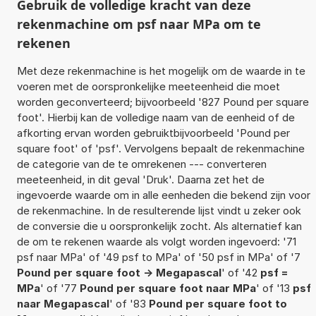
Gebruik de volledige kracht van deze
rekenmachine om psf naar MPa om te
rekenen
Met deze rekenmachine is het mogelijk om de waarde in te
voeren met de oorspronkelijke meeteenheid die moet
worden geconverteerd; bijvoorbeeld '827 Pound per square
foot'. Hierbij kan de volledige naam van de eenheid of de
afkorting ervan worden gebruiktbijvoorbeeld 'Pound per
square foot' of 'psf'. Vervolgens bepaalt de rekenmachine
de categorie van de te omrekenen --- converteren
meeteenheid, in dit geval 'Druk'. Daarna zet het de
ingevoerde waarde om in alle eenheden die bekend zijn voor
de rekenmachine. In de resulterende lijst vindt u zeker ook
de conversie die u oorspronkelijk zocht. Als alternatief kan
de om te rekenen waarde als volgt worden ingevoerd: '71
psf naar MPa' of '49 psf to MPa' of '50 psf in MPa' of '7
Pound per square foot -> Megapascal
' of '42
psf =
MPa
' of '77
Pound per square foot naar MPa
' of '13
psf
naar Megapascal
' of '83
Pound per square foot to