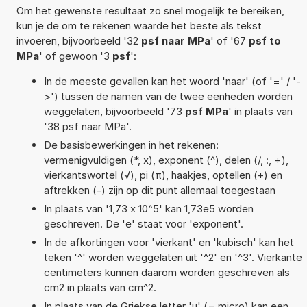
Om het gewenste resultaat zo snel mogelijk te bereiken,
kun je de om te rekenen waarde het beste als tekst
invoeren, bijvoorbeeld '32
psf naar MPa
' of '67
psf to
MPa
' of gewoon '3
psf
':
In de meeste gevallen kan het woord 'naar' (of '=' / '-
>') tussen de namen van de twee eenheden worden
weggelaten, bijvoorbeeld '73
psf MPa
' in plaats van
'38 psf naar MPa'.
De basisbewerkingen in het rekenen:
vermenigvuldigen (*, x), exponent (^), delen (/, :, ÷),
vierkantswortel (√), pi (π), haakjes, optellen (+) en
aftrekken (-) zijn op dit punt allemaal toegestaan
In plaats van '1,73 x 10^5' kan 1,73e5 worden
geschreven. De 'e' staat voor 'exponent'.
In de afkortingen voor 'vierkant' en 'kubisch' kan het
teken '^' worden weggelaten uit '^2' en '^3'. Vierkante
centimeters kunnen daarom worden geschreven als
cm2 in plaats van cm^2.
In plaats van de Griekse letter 'µ' (= micro) kan een