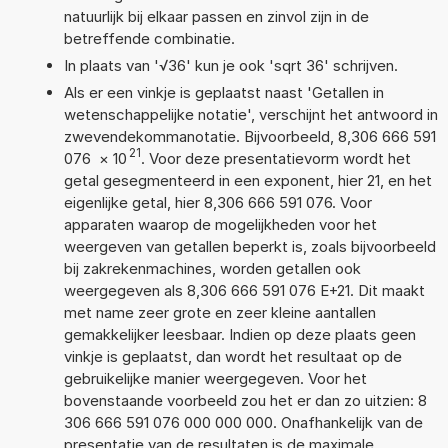
natuurlijk bij elkaar passen en zinvol zijn in de
betreffende combinatie.
In plaats van '√36' kun je ook 'sqrt 36' schrijven.
Als er een vinkje is geplaatst naast 'Getallen in
wetenschappelijke notatie', verschijnt het antwoord in
zwevendekommanotatie. Bijvoorbeeld, 8,306 666 591
21
076
×
10
. Voor deze presentatievorm wordt het
getal gesegmenteerd in een exponent, hier 21, en het
eigenlijke getal, hier 8,306 666 591 076. Voor
apparaten waarop de mogelijkheden voor het
weergeven van getallen beperkt is, zoals bijvoorbeeld
bij zakrekenmachines, worden getallen ook
weergegeven als 8,306 666 591 076 E+21. Dit maakt
met name zeer grote en zeer kleine aantallen
gemakkelijker leesbaar. Indien op deze plaats geen
vinkje is geplaatst, dan wordt het resultaat op de
gebruikelijke manier weergegeven. Voor het
bovenstaande voorbeeld zou het er dan zo uitzien: 8
306 666 591 076 000 000 000. Onafhankelijk van de
presentatie van de resultaten is de maximale