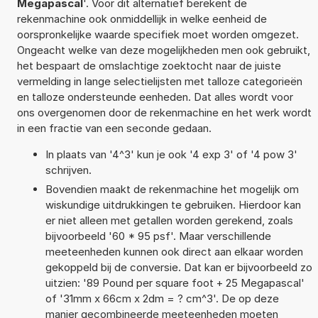
Megapascal
'. Voor dit alternatief berekent de
rekenmachine ook onmiddellijk in welke eenheid de
oorspronkelijke waarde specifiek moet worden omgezet.
Ongeacht welke van deze mogelijkheden men ook gebruikt,
het bespaart de omslachtige zoektocht naar de juiste
vermelding in lange selectielijsten met talloze categorieën
en talloze ondersteunde eenheden. Dat alles wordt voor
ons overgenomen door de rekenmachine en het werk wordt
in een fractie van een seconde gedaan.
In plaats van '4^3' kun je ook '4 exp 3' of '4 pow 3'
schrijven.
Bovendien maakt de rekenmachine het mogelijk om
wiskundige uitdrukkingen te gebruiken. Hierdoor kan
er niet alleen met getallen worden gerekend, zoals
bijvoorbeeld '60 * 95 psf'. Maar verschillende
meeteenheden kunnen ook direct aan elkaar worden
gekoppeld bij de conversie. Dat kan er bijvoorbeeld zo
uitzien: '89 Pound per square foot + 25 Megapascal'
of '31mm x 66cm x 2dm = ? cm^3'. De op deze
manier gecombineerde meeteenheden moeten