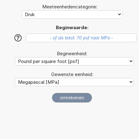
Meeteenhedencategorie:
Beginwaarde:
?
Begineenheid:
Gewenste eenheid: