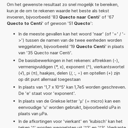
Om het gewenste resultaat zo snel mogelijk te bereiken,
kun je de om te rekenen waarde het beste als tekst
invoeren, bijvoorbeeld '83
Quecto naar Centi
' of '67
Quecto to Centi
' of gewoon '51
Quecto
':
In de meeste gevallen kan het woord 'naar' (of '=' / '-
>') tussen de namen van de twee eenheden worden
weggelaten, bijvoorbeeld '19
Quecto Centi
' in plaats
van '35 Quecto naar Centi'.
De basisbewerkingen in het rekenen: aftrekken (-),
vermenigvuldigen (*, x), exponent (^), vierkantswortel
(√), pi (π), haakjes, delen (/, :, ÷) en optellen (+) zijn
op dit punt allemaal toegestaan
In plaats van '1,7 x 10^5' kan 1,7e5 worden geschreven.
De 'e' staat voor 'exponent'.
In plaats van de Griekse letter 'µ' (= micro) kan een
eenvoudige 'u' worden gebruikt, bijvoorbeeld uPa in
plaats van µPa.
In de afkortingen voor 'vierkant' en 'kubisch' kan het
teken '^' worden weggelaten uit '^2' en '^3'. Vierkante