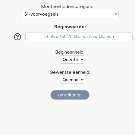
Meeteenhedencategorie:
Beginwaarde:
?
Begineenheid:
Gewenste eenheid: