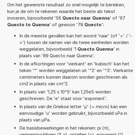
Om het gewenste resultaat zo snel mogelijk te bereiken,
kun je de om te rekenen waarde het beste als tekst
invoeren, bijvoorbeeld '56
Quecto naar Quenna
' of '67
Quecto to Quenna
' of gewoon '78
Quecto
':
In de meeste gevallen kan het woord 'naar' (of '=' / '-
>') tussen de namen van de twee eenheden worden
weggelaten, bijvoorbeeld '1
Quecto Quenna
' in
plaats van '89 Quecto naar Quenna'.
In de afkortingen voor 'vierkant' en 'kubisch' kan het
teken '^' worden weggelaten uit '^2' en '^3'. Vierkante
centimeters kunnen daarom worden geschreven als
cm2 in plaats van cm^2.
In plaats van '1,25 x 10^5' kan 1,25e5 worden
geschreven. De 'e' staat voor 'exponent'.
In plaats van de Griekse letter 'µ' (= micro) kan een
eenvoudige 'u' worden gebruikt, bijvoorbeeld uPa in
plaats van µPa.
De basisbewerkingen in het rekenen: pi (π),
vermenigvuldigen (*, x), optellen (+), exponent (^),