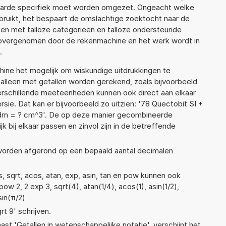
waarde specifiek moet worden omgezet. Ongeacht welke
ruikt, het bespaart de omslachtige zoektocht naar de
jsten met talloze categorieën en talloze ondersteunde
 overgenomen door de rekenmachine en het werk wordt in
.
ne het mogelijk om wiskundige uitdrukkingen te
t alleen met getallen worden gerekend, zoals bijvoorbeeld
verschillende meeteenheden kunnen ook direct aan elkaar
ie. Dat kan er bijvoorbeeld zo uitzien: '78 Quectobit SI +
dm = ? cm^3'. De op deze manier gecombineerde
 bij elkaar passen en zinvol zijn in de betreffende
 worden afgerond op een bepaald aantal decimalen
, sqrt, acos, atan, exp, asin, tan en pow kunnen ook
w 2, 2 exp 3, sqrt(4), atan(1/4), acos(1), asin(1/2),
sin(π/2)
rt 9' schrijven.
aast 'Getallen in wetenschappelijke notatie', verschijnt het