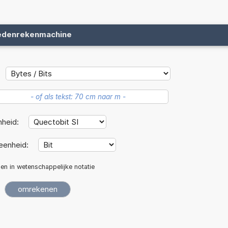
edenrekenmachine
nheid:
eenheid:
len in wetenschappelijke notatie