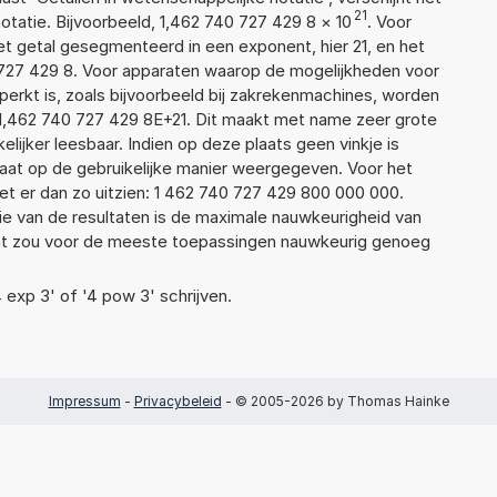
21
atie. Bijvoorbeeld, 1,462 740 727 429 8
×
10
. Voor
t getal gesegmenteerd in een exponent, hier 21, en het
40 727 429 8. Voor apparaten waarop de mogelijkheden voor
erkt is, zoals bijvoorbeeld bij zakrekenmachines, worden
1,462 740 727 429 8E+21. Dit maakt met name zeer grote
elijker leesbaar. Indien op deze plaats geen vinkje is
taat op de gebruikelijke manier weergegeven. Voor het
t er dan zo uitzien: 1 462 740 727 429 800 000 000.
ie van de resultaten is de maximale nauwkeurigheid van
Dat zou voor de meeste toepassingen nauwkeurig genoeg
4 exp 3' of '4 pow 3' schrijven.
Impressum
-
Privacybeleid
- © 2005-2026 by Thomas Hainke