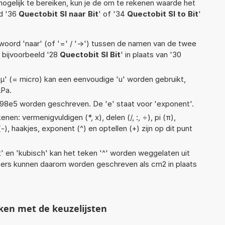
ogelijk te bereiken, kun je de om te rekenen waarde het
ld '36
Quectobit SI naar Bit
' of '34
Quectobit SI to Bit
'
woord 'naar' (of '=' / '->') tussen de namen van de twee
bijvoorbeeld '28
Quectobit SI Bit
' in plaats van '30
 'µ' (= micro) kan een eenvoudige 'u' worden gebruikt,
µPa.
 1,98e5 worden geschreven. De 'e' staat voor 'exponent'.
en: vermenigvuldigen (*, x), delen (/, :, ÷), pi (π),
-), haakjes, exponent (^) en optellen (+) zijn op dit punt
t' en 'kubisch' kan het teken '^' worden weggelaten uit
eters kunnen daarom worden geschreven als cm2 in plaats
ken met de keuzelijsten