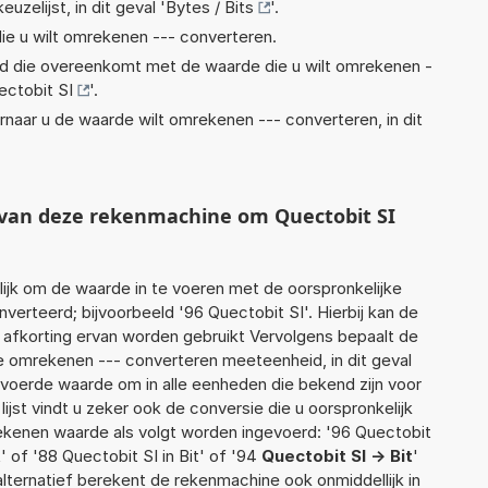
euzelijst, in dit geval '
Bytes / Bits
'.
ie u wilt omrekenen --- converteren.
eid die overeenkomt met de waarde die u wilt omrekenen -
ectobit SI
'.
rnaar u de waarde wilt omrekenen --- converteren, in dit
t van deze rekenmachine om Quectobit SI
jk om de waarde in te voeren met de oorspronkelijke
rteerd; bijvoorbeeld '96 Quectobit SI'. Hierbij kan de
 afkorting ervan worden gebruikt Vervolgens bepaalt de
 omrekenen --- converteren meeteenheid, in dit geval
gevoerde waarde om in alle eenheden die bekend zijn voor
ijst vindt u zeker ook de conversie die u oorspronkelijk
rekenen waarde als volgt worden ingevoerd: '96 Quectobit
t' of '88 Quectobit SI in Bit' of '94
Quectobit SI -> Bit
'
 alternatief berekent de rekenmachine ook onmiddellijk in