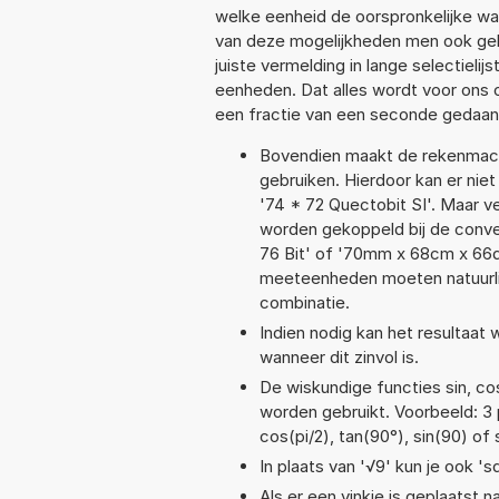
welke eenheid de oorspronkelijke 
van deze mogelijkheden men ook geb
juiste vermelding in lange selectieli
eenheden. Dat alles wordt voor ons
een fractie van een seconde gedaan
Bovendien maakt de rekenmachi
gebruiken. Hierdoor kan er nie
'74 * 72 Quectobit SI'. Maar 
worden gekoppeld bij de convers
76 Bit' of '70mm x 68cm x 66
meeteenheden moeten natuurlijk
combinatie.
Indien nodig kan het resultaat
wanneer dit zinvol is.
De wiskundige functies sin, cos
worden gebruikt. Voorbeeld: 3 po
cos(pi/2), tan(90°), sin(90) of 
In plaats van '√9' kun je ook 'sq
Als er een vinkje is geplaatst n