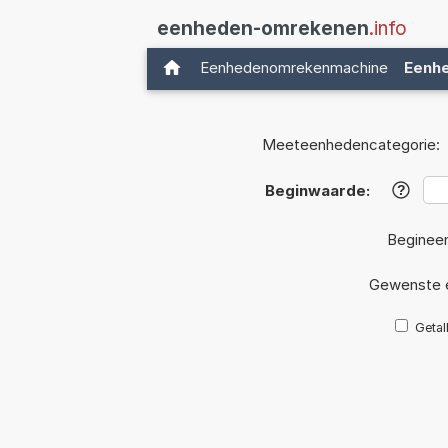
eenheden-omrekenen
.info
Eenhedenomrekenmachine
Eenh
Meeteenhedencategorie:
Beginwaarde:
?
Beginee
Gewenste 
Getal