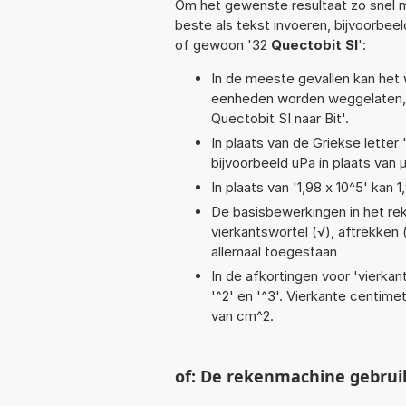
Om het gewenste resultaat zo snel m
beste als tekst invoeren, bijvoorbee
of gewoon '32
Quectobit SI
':
In de meeste gevallen kan het 
eenheden worden weggelaten, 
Quectobit SI naar Bit'.
In plaats van de Griekse letter
bijvoorbeeld uPa in plaats van 
In plaats van '1,98 x 10^5' kan
De basisbewerkingen in het reken
vierkantswortel (√), aftrekken (
allemaal toegestaan
In de afkortingen voor 'vierkan
'^2' en '^3'. Vierkante centim
van cm^2.
of: De rekenmachine gebrui