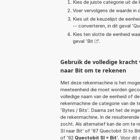
Kies de juiste categorie uit de k
Voer vervolgens de waarde in d
Kies uit de keuzelijst de eenh
-- converteren, in dit geval '
Qu
Kies ten slotte de eenheid waa
geval '
Bit
'.
Gebruik de volledige krach
naar Bit om te rekenen
Met deze rekenmachine is het mogeli
meeteenheid die moet worden geconve
volledige naam van de eenheid of de
rekenmachine de categorie van de te
'Bytes / Bits'. Daarna zet het de in
de rekenmachine. In de resulterende l
zocht. Als alternatief kan de om te 
SI naar Bit' of '87 Quectobit SI to Bi
of '92
Quectobit SI = Bit
'. Voor dit