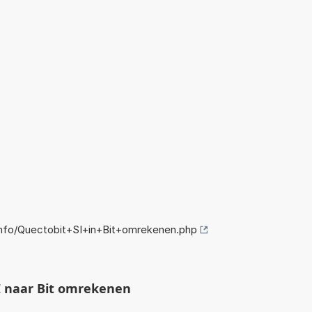
nfo/Quectobit+SI+in+Bit+omrekenen.php
I naar Bit omrekenen