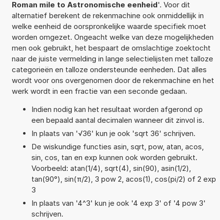
Roman mile to Astronomische eenheid
'. Voor dit
alternatief berekent de rekenmachine ook onmiddellijk in
welke eenheid de oorspronkelijke waarde specifiek moet
worden omgezet. Ongeacht welke van deze mogelijkheden
men ook gebruikt, het bespaart de omslachtige zoektocht
naar de juiste vermelding in lange selectielijsten met talloze
categorieën en talloze ondersteunde eenheden. Dat alles
wordt voor ons overgenomen door de rekenmachine en het
werk wordt in een fractie van een seconde gedaan.
Indien nodig kan het resultaat worden afgerond op
een bepaald aantal decimalen wanneer dit zinvol is.
In plaats van '√36' kun je ook 'sqrt 36' schrijven.
De wiskundige functies asin, sqrt, pow, atan, acos,
sin, cos, tan en exp kunnen ook worden gebruikt.
Voorbeeld: atan(1/4), sqrt(4), sin(90), asin(1/2),
tan(90°), sin(π/2), 3 pow 2, acos(1), cos(pi/2) of 2 exp
3
In plaats van '4^3' kun je ook '4 exp 3' of '4 pow 3'
schrijven.