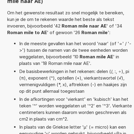
mile naar AE)
Om het gewenste resultaat zo snel mogelijk te bereiken,
kun je de om te rekenen waarde het beste als tekst
invoeren, bijvoorbeeld '42
Roman mile naar AE
' of '34
Roman mile to AE
' of gewoon '26
Roman mile
':
In de meeste gevallen kan het woord 'naar' (of '=' / '-
>') tussen de namen van de twee eenheden worden
weggelaten, bijvoorbeeld '10
Roman mile AE
' in
plaats van '18 Roman mile naar AE'.
De basisbewerkingen in het rekenen: delen (/, :, ÷), pi
(π), exponent (^), optellen (+), vierkantswortel (√),
vermenigvuldigen (*, x), aftrekken (-) en haakjes zijn
op dit punt allemaal toegestaan
In de afkortingen voor 'vierkant' en 'kubisch' kan het
teken '^' worden weggelaten uit '^2' en '^3'. Vierkante
centimeters kunnen daarom worden geschreven als
cm2 in plaats van cm^2.
In plaats van de Griekse letter 'µ' (= micro) kan een
eenvoudige 'u' worden gebruikt, bijvoorbeeld uPa in