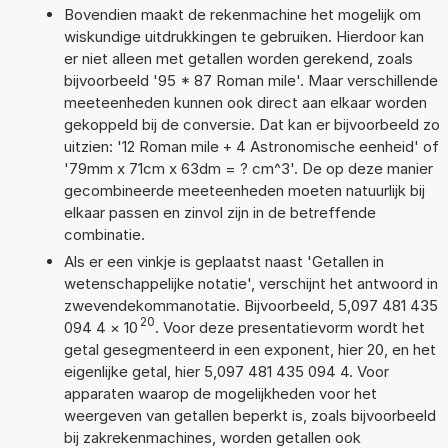
Bovendien maakt de rekenmachine het mogelijk om
wiskundige uitdrukkingen te gebruiken. Hierdoor kan
er niet alleen met getallen worden gerekend, zoals
bijvoorbeeld '95 * 87 Roman mile'. Maar verschillende
meeteenheden kunnen ook direct aan elkaar worden
gekoppeld bij de conversie. Dat kan er bijvoorbeeld zo
uitzien: '12 Roman mile + 4 Astronomische eenheid' of
'79mm x 71cm x 63dm = ? cm^3'. De op deze manier
gecombineerde meeteenheden moeten natuurlijk bij
elkaar passen en zinvol zijn in de betreffende
combinatie.
Als er een vinkje is geplaatst naast 'Getallen in
wetenschappelijke notatie', verschijnt het antwoord in
zwevendekommanotatie. Bijvoorbeeld, 5,097 481 435
20
094 4
×
10
. Voor deze presentatievorm wordt het
getal gesegmenteerd in een exponent, hier 20, en het
eigenlijke getal, hier 5,097 481 435 094 4. Voor
apparaten waarop de mogelijkheden voor het
weergeven van getallen beperkt is, zoals bijvoorbeeld
bij zakrekenmachines, worden getallen ook