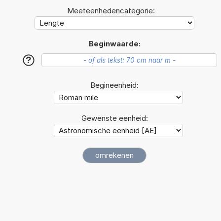
Meeteenhedencategorie:
Beginwaarde:
?
Begineenheid:
Gewenste eenheid: