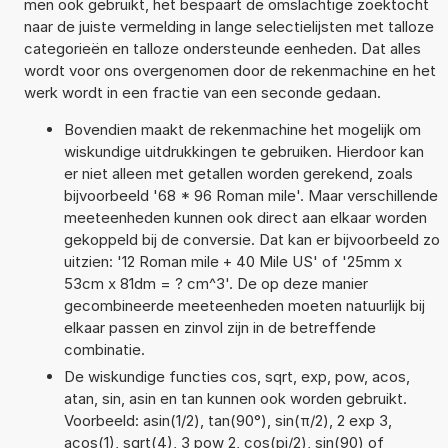
men ook gebruikt, het bespaart de omslachtige zoektocht
naar de juiste vermelding in lange selectielijsten met talloze
categorieën en talloze ondersteunde eenheden. Dat alles
wordt voor ons overgenomen door de rekenmachine en het
werk wordt in een fractie van een seconde gedaan.
Bovendien maakt de rekenmachine het mogelijk om
wiskundige uitdrukkingen te gebruiken. Hierdoor kan
er niet alleen met getallen worden gerekend, zoals
bijvoorbeeld '68 * 96 Roman mile'. Maar verschillende
meeteenheden kunnen ook direct aan elkaar worden
gekoppeld bij de conversie. Dat kan er bijvoorbeeld zo
uitzien: '12 Roman mile + 40 Mile US' of '25mm x
53cm x 81dm = ? cm^3'. De op deze manier
gecombineerde meeteenheden moeten natuurlijk bij
elkaar passen en zinvol zijn in de betreffende
combinatie.
De wiskundige functies cos, sqrt, exp, pow, acos,
atan, sin, asin en tan kunnen ook worden gebruikt.
Voorbeeld: asin(1/2), tan(90°), sin(π/2), 2 exp 3,
acos(1), sqrt(4), 3 pow 2, cos(pi/2), sin(90) of