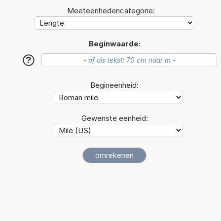
Meeteenhedencategorie:
Beginwaarde:
?
Begineenheid:
Gewenste eenheid: