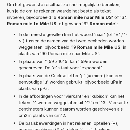
Om het gewenste resultaat zo snel mogelijk te bereiken,
kun je de om te rekenen waarde het beste als tekst
invoeren, bijvoorbeeld '6
Roman mile naar Mile US
' of '34
Roman mile to Mile US
' of gewoon '62
Roman mile
':
In de meeste gevallen kan het woord 'naar' (of '=' / '-
>') tussen de namen van de twee eenheden worden
weggelaten, bijvoorbeeld '19
Roman mile Mile US
' in
plaats van '90 Roman mile naar Mile US'.
In plaats van '1,59 x 10^5' kan 1,59e5 worden
geschreven. De 'e' staat voor 'exponent'.
In plaats van de Griekse letter 'µ' (= micro) kan een
eenvoudige 'u' worden gebruikt, bijvoorbeeld uPa in
plaats van µPa.
In de afkortingen voor 'vierkant' en 'kubisch' kan het
teken '^' worden weggelaten uit '^2' en '^3'. Vierkante
centimeters kunnen daarom worden geschreven als
cm2 in plaats van cm^2.
De basisbewerkingen in het rekenen: optellen (+),
vermenigvuldigen (*, x), delen (/, :, ÷), haakjes,