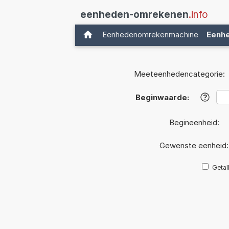
eenheden-omrekenen
.info
Eenhedenomrekenmachine
Eenh
Meeteenhedencategorie:
Beginwaarde:
?
Begineenheid:
Gewenste eenheid
Getal