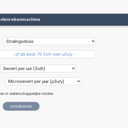
edenrekenmachine
:
len in wetenschappelijke notatie