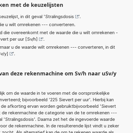
ken met de keuzelijsten
euzelijst, in dit geval '
Stralingsdosis
'.
ie u wilt omrekenen --- converteren.
eid die overeenkomt met de waarde die u wilt omrekenen -
vert per uur [Sv/h]
'.
rnaar u de waarde wilt omrekenen --- converteren, in dit
Sv/y]
'.
t van deze rekenmachine om Sv/h naar uSv/y
jk om de waarde in te voeren met de oorspronkelijke
rteerd; bijvoorbeeld '225 Sievert per uur'. Hierbij kan
 de afkorting ervan worden gebruiktbijvoorbeeld 'Sievert
alt de rekenmachine de categorie van de te omrekenen ---
l 'Stralingsdosis'. Daarna zet het de ingevoerde waarde
oor de rekenmachine. In de resulterende lijst vindt u zeker
k zocht. Als alternatief kan de om te rekenen waarde als