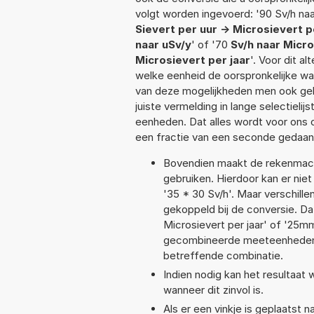
volgt worden ingevoerd: '90 Sv/h naar
Sievert per uur -> Microsievert p
naar uSv/y
' of '70
Sv/h naar Micro
Microsievert per jaar
'. Voor dit a
welke eenheid de oorspronkelijke 
van deze mogelijkheden men ook geb
juiste vermelding in lange selectieli
eenheden. Dat alles wordt voor ons
een fractie van een seconde gedaan
Bovendien maakt de rekenmachi
gebruiken. Hierdoor kan er nie
'35 * 30 Sv/h'. Maar verschil
gekoppeld bij de conversie. Dat
Microsievert per jaar' of '25
gecombineerde meeteenheden moe
betreffende combinatie.
Indien nodig kan het resultaat
wanneer dit zinvol is.
Als er een vinkje is geplaatst n