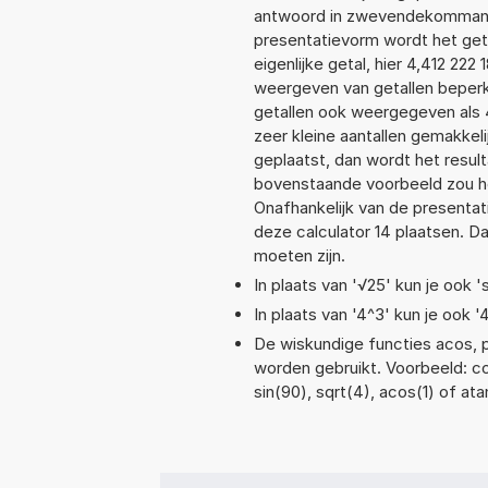
antwoord in zwevendekommanota
presentatievorm wordt het geta
eigenlijke getal, hier 4,412 22
weergeven van getallen beperkt
getallen ook weergegeven als 
zeer kleine aantallen gemakkeli
geplaatst, dan wordt het resul
bovenstaande voorbeeld zou het
Onafhankelijk van de presentat
deze calculator 14 plaatsen. 
moeten zijn.
In plaats van '√25' kun je ook 's
In plaats van '4^3' kun je ook '
De wiskundige functies acos, po
worden gebruikt. Voorbeeld: cos(
sin(90), sqrt(4), acos(1) of ata