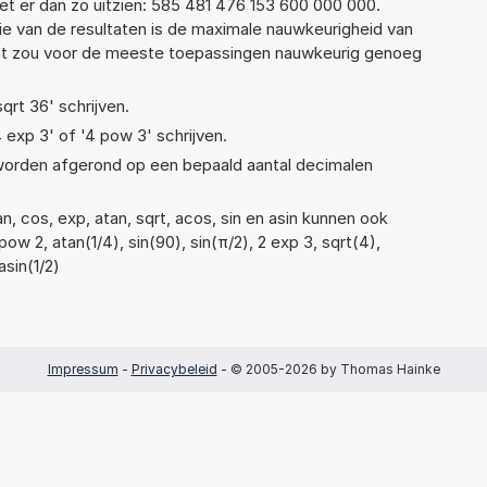
t er dan zo uitzien: 585 481 476 153 600 000 000.
ie van de resultaten is de maximale nauwkeurigheid van
Dat zou voor de meeste toepassingen nauwkeurig genoeg
sqrt 36' schrijven.
4 exp 3' of '4 pow 3' schrijven.
 worden afgerond op een bepaald aantal decimalen
, cos, exp, atan, sqrt, acos, sin en asin kunnen ook
ow 2, atan(1/4), sin(90), sin(π/2), 2 exp 3, sqrt(4),
asin(1/2)
Impressum
-
Privacybeleid
- © 2005-2026 by Thomas Hainke