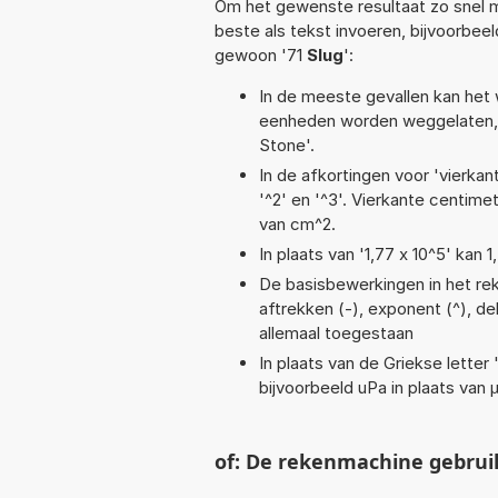
Om het gewenste resultaat zo snel m
beste als tekst invoeren, bijvoorbee
gewoon '71
Slug
':
In de meeste gevallen kan het 
eenheden worden weggelaten, 
Stone'.
In de afkortingen voor 'vierkan
'^2' en '^3'. Vierkante centim
van cm^2.
In plaats van '1,77 x 10^5' kan
De basisbewerkingen in het reke
aftrekken (-), exponent (^), del
allemaal toegestaan
In plaats van de Griekse letter
bijvoorbeeld uPa in plaats van 
of: De rekenmachine gebrui