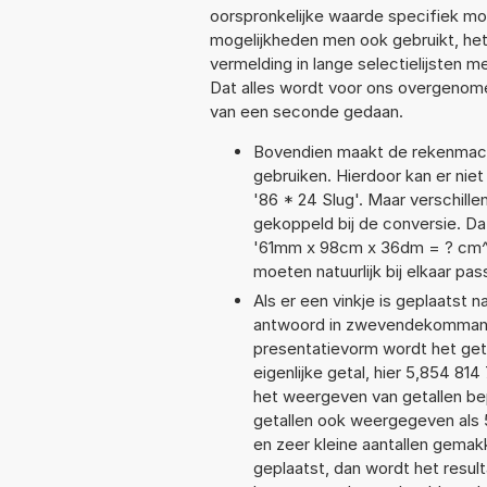
oorspronkelijke waarde specifiek 
mogelijkheden men ook gebruikt, het
vermelding in lange selectielijsten 
Dat alles wordt voor ons overgenome
van een seconde gedaan.
Bovendien maakt de rekenmachi
gebruiken. Hierdoor kan er nie
'86 * 24 Slug'. Maar verschil
gekoppeld bij de conversie. Dat
'61mm x 98cm x 36dm = ? cm^
moeten natuurlijk bij elkaar pa
Als er een vinkje is geplaatst n
antwoord in zwevendekommanot
presentatievorm wordt het get
eigenlijke getal, hier 5,854 8
het weergeven van getallen bep
getallen ook weergegeven als 
en zeer kleine aantallen gemakk
geplaatst, dan wordt het resul