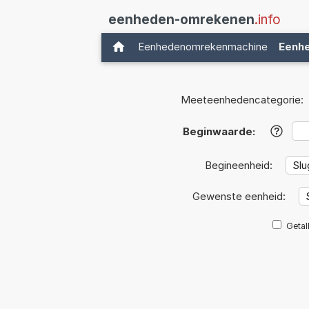
eenheden-omrekenen
.info
Eenhedenomrekenmachine
Eenh
Meeteenhedencategorie:
Beginwaarde:
?
Begineenheid:
Gewenste eenheid:
Getal