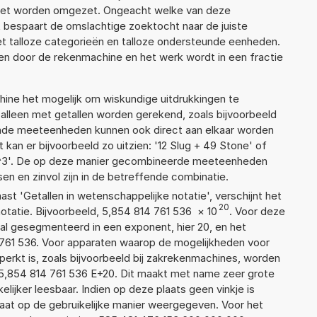
moet worden omgezet. Ongeacht welke van deze
 bespaart de omslachtige zoektocht naar de juiste
met talloze categorieën en talloze ondersteunde eenheden.
n door de rekenmachine en het werk wordt in een fractie
ne het mogelijk om wiskundige uitdrukkingen te
t alleen met getallen worden gerekend, zoals bijvoorbeeld
lende meeteenheden kunnen ook direct aan elkaar worden
 kan er bijvoorbeeld zo uitzien: '12 Slug + 49 Stone' of
3'. De op deze manier gecombineerde meeteenheden
ssen en zinvol zijn in de betreffende combinatie.
aast 'Getallen in wetenschappelijke notatie', verschijnt het
20
atie. Bijvoorbeeld, 5,854 814 761 536
×
10
. Voor deze
al gesegmenteerd in een exponent, hier 20, en het
14 761 536. Voor apparaten waarop de mogelijkheden voor
erkt is, zoals bijvoorbeeld bij zakrekenmachines, worden
5,854 814 761 536 E+20. Dit maakt met name zeer grote
elijker leesbaar. Indien op deze plaats geen vinkje is
taat op de gebruikelijke manier weergegeven. Voor het