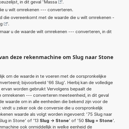
euzelijst, in dit geval '
Massa
'.
ie u wilt omrekenen --- converteren.
eid die overeenkomt met de waarde die u wilt omrekenen -
ug
'.
rnaar u de waarde wilt omrekenen --- converteren, in dit
t van deze rekenmachine om Slug naar Stone
jk om de waarde in te voeren met de oorspronkelijke
rteerd; bijvoorbeeld '66 Slug'. Hierbij kan de volledige
 ervan worden gebruikt Vervolgens bepaalt de
 omrekenen --- converteren meeteenheid, in dit geval
de waarde om in alle eenheden die bekend zijn voor de
t vindt u zeker ook de conversie die u oorspronkelijk
rekenen waarde als volgt worden ingevoerd: '75 Slug naar
Slug in Stone' of '13
Slug -> Stone
' of '50
Slug = Stone
'.
enmachine ook onmiddellijk in welke eenheid de