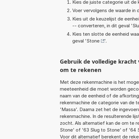
Kies de juiste categorie uit de k
Voer vervolgens de waarde in d
Kies uit de keuzelijst de eenh
-- converteren, in dit geval '
Sl
Kies ten slotte de eenheid waa
geval '
Stone
'.
Gebruik de volledige krach
om te rekenen
Met deze rekenmachine is het mogeli
meeteenheid die moet worden geconve
naam van de eenheid of de afkorting
rekenmachine de categorie van de te
'Massa'. Daarna zet het de ingevoer
rekenmachine. In de resulterende lijs
zocht. Als alternatief kan de om te 
Stone' of '63 Slug to Stone' of '64 
Voor dit alternatief berekent de rek