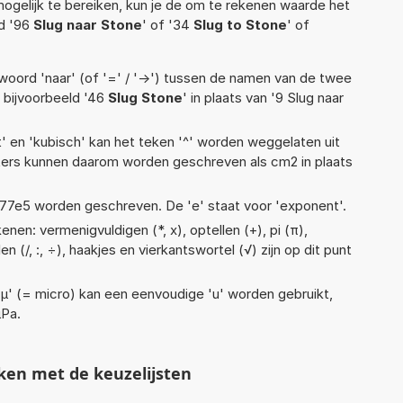
ogelijk te bereiken, kun je de om te rekenen waarde het
ld '96
Slug naar Stone
' of '34
Slug to Stone
' of
woord 'naar' (of '=' / '->') tussen de namen van de twee
bijvoorbeeld '46
Slug Stone
' in plaats van '9 Slug naar
t' en 'kubisch' kan het teken '^' worden weggelaten uit
eters kunnen daarom worden geschreven als cm2 in plaats
 1,77e5 worden geschreven. De 'e' staat voor 'exponent'.
nen: vermenigvuldigen (*, x), optellen (+), pi (π),
en (/, :, ÷), haakjes en vierkantswortel (√) zijn op dit punt
 'µ' (= micro) kan een eenvoudige 'u' worden gebruikt,
µPa.
ken met de keuzelijsten