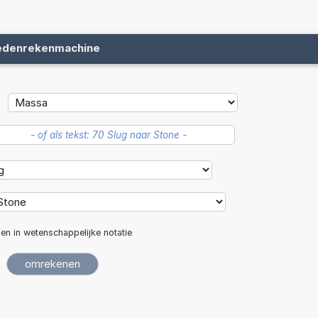
edenrekenmachine
len in wetenschappelijke notatie