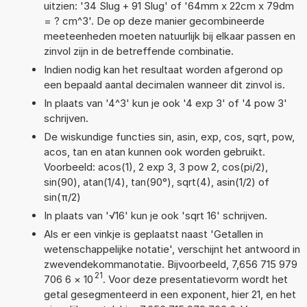
uitzien: '34 Slug + 91 Slug' of '64mm x 22cm x 79dm
= ? cm^3'. De op deze manier gecombineerde
meeteenheden moeten natuurlijk bij elkaar passen en
zinvol zijn in de betreffende combinatie.
Indien nodig kan het resultaat worden afgerond op
een bepaald aantal decimalen wanneer dit zinvol is.
In plaats van '4^3' kun je ook '4 exp 3' of '4 pow 3'
schrijven.
De wiskundige functies sin, asin, exp, cos, sqrt, pow,
acos, tan en atan kunnen ook worden gebruikt.
Voorbeeld: acos(1), 2 exp 3, 3 pow 2, cos(pi/2),
sin(90), atan(1/4), tan(90°), sqrt(4), asin(1/2) of
sin(π/2)
In plaats van '√16' kun je ook 'sqrt 16' schrijven.
Als er een vinkje is geplaatst naast 'Getallen in
wetenschappelijke notatie', verschijnt het antwoord in
zwevendekommanotatie. Bijvoorbeeld, 7,656 715 979
21
706 6
×
10
. Voor deze presentatievorm wordt het
getal gesegmenteerd in een exponent, hier 21, en het