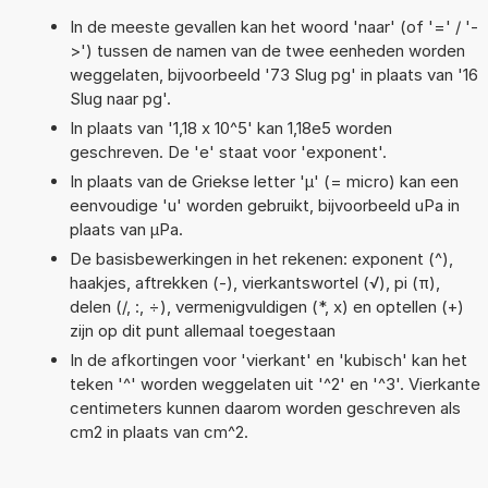
In de meeste gevallen kan het woord 'naar' (of '=' / '-
>') tussen de namen van de twee eenheden worden
weggelaten, bijvoorbeeld '73 Slug pg' in plaats van '16
Slug naar pg'.
In plaats van '1,18 x 10^5' kan 1,18e5 worden
geschreven. De 'e' staat voor 'exponent'.
In plaats van de Griekse letter 'µ' (= micro) kan een
eenvoudige 'u' worden gebruikt, bijvoorbeeld uPa in
plaats van µPa.
De basisbewerkingen in het rekenen: exponent (^),
haakjes, aftrekken (-), vierkantswortel (√), pi (π),
delen (/, :, ÷), vermenigvuldigen (*, x) en optellen (+)
zijn op dit punt allemaal toegestaan
In de afkortingen voor 'vierkant' en 'kubisch' kan het
teken '^' worden weggelaten uit '^2' en '^3'. Vierkante
centimeters kunnen daarom worden geschreven als
cm2 in plaats van cm^2.