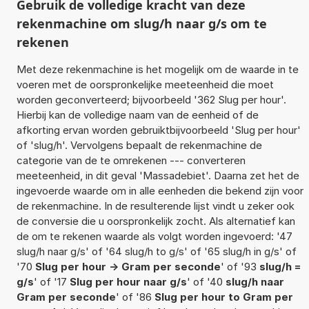
Gebruik de volledige kracht van deze
rekenmachine om slug/h naar g/s om te
rekenen
Met deze rekenmachine is het mogelijk om de waarde in te
voeren met de oorspronkelijke meeteenheid die moet
worden geconverteerd; bijvoorbeeld '362 Slug per hour'.
Hierbij kan de volledige naam van de eenheid of de
afkorting ervan worden gebruiktbijvoorbeeld 'Slug per hour'
of 'slug/h'. Vervolgens bepaalt de rekenmachine de
categorie van de te omrekenen --- converteren
meeteenheid, in dit geval 'Massadebiet'. Daarna zet het de
ingevoerde waarde om in alle eenheden die bekend zijn voor
de rekenmachine. In de resulterende lijst vindt u zeker ook
de conversie die u oorspronkelijk zocht. Als alternatief kan
de om te rekenen waarde als volgt worden ingevoerd: '47
slug/h naar g/s' of '64 slug/h to g/s' of '65 slug/h in g/s' of
'70
Slug per hour -> Gram per seconde
' of '93
slug/h =
g/s
' of '17
Slug per hour naar g/s
' of '40
slug/h naar
Gram per seconde
' of '86
Slug per hour to Gram per