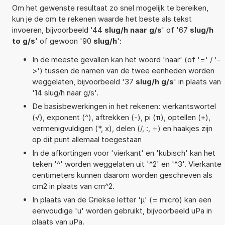
Om het gewenste resultaat zo snel mogelijk te bereiken,
kun je de om te rekenen waarde het beste als tekst
invoeren, bijvoorbeeld '44
slug/h naar g/s
' of '67
slug/h
to g/s
' of gewoon '90
slug/h
':
In de meeste gevallen kan het woord 'naar' (of '=' / '-
>') tussen de namen van de twee eenheden worden
weggelaten, bijvoorbeeld '37
slug/h g/s
' in plaats van
'14 slug/h naar g/s'.
De basisbewerkingen in het rekenen: vierkantswortel
(√), exponent (^), aftrekken (-), pi (π), optellen (+),
vermenigvuldigen (*, x), delen (/, :, ÷) en haakjes zijn
op dit punt allemaal toegestaan
In de afkortingen voor 'vierkant' en 'kubisch' kan het
teken '^' worden weggelaten uit '^2' en '^3'. Vierkante
centimeters kunnen daarom worden geschreven als
cm2 in plaats van cm^2.
In plaats van de Griekse letter 'µ' (= micro) kan een
eenvoudige 'u' worden gebruikt, bijvoorbeeld uPa in
plaats van µPa.