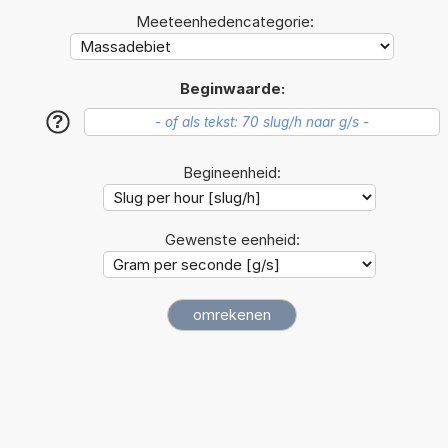
Meeteenhedencategorie:
Beginwaarde:
?
Begineenheid:
Gewenste eenheid: