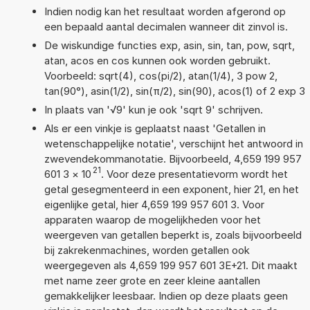
Indien nodig kan het resultaat worden afgerond op
een bepaald aantal decimalen wanneer dit zinvol is.
De wiskundige functies exp, asin, sin, tan, pow, sqrt,
atan, acos en cos kunnen ook worden gebruikt.
Voorbeeld: sqrt(4), cos(pi/2), atan(1/4), 3 pow 2,
tan(90°), asin(1/2), sin(π/2), sin(90), acos(1) of 2 exp 3
In plaats van '√9' kun je ook 'sqrt 9' schrijven.
Als er een vinkje is geplaatst naast 'Getallen in
wetenschappelijke notatie', verschijnt het antwoord in
zwevendekommanotatie. Bijvoorbeeld, 4,659 199 957
21
601 3
×
10
. Voor deze presentatievorm wordt het
getal gesegmenteerd in een exponent, hier 21, en het
eigenlijke getal, hier 4,659 199 957 601 3. Voor
apparaten waarop de mogelijkheden voor het
weergeven van getallen beperkt is, zoals bijvoorbeeld
bij zakrekenmachines, worden getallen ook
weergegeven als 4,659 199 957 601 3E+21. Dit maakt
met name zeer grote en zeer kleine aantallen
gemakkelijker leesbaar. Indien op deze plaats geen