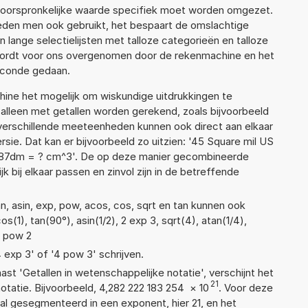
e oorspronkelijke waarde specifiek moet worden omgezet.
den men ook gebruikt, het bespaart de omslachtige
n lange selectielijsten met talloze categorieën en talloze
wordt voor ons overgenomen door de rekenmachine en het
econde gedaan.
ne het mogelijk om wiskundige uitdrukkingen te
t alleen met getallen worden gerekend, zoals bijvoorbeeld
 verschillende meeteenheden kunnen ook direct aan elkaar
sie. Dat kan er bijvoorbeeld zo uitzien: '45 Square mil US
 87dm = ? cm^3'. De op deze manier gecombineerde
 bij elkaar passen en zinvol zijn in de betreffende
n, asin, exp, pow, acos, cos, sqrt en tan kunnen ook
(1), tan(90°), asin(1/2), 2 exp 3, sqrt(4), atan(1/4),
3 pow 2
4 exp 3' of '4 pow 3' schrijven.
aast 'Getallen in wetenschappelijke notatie', verschijnt het
21
atie. Bijvoorbeeld, 4,282 222 183 254
×
10
. Voor deze
l gesegmenteerd in een exponent, hier 21, en het