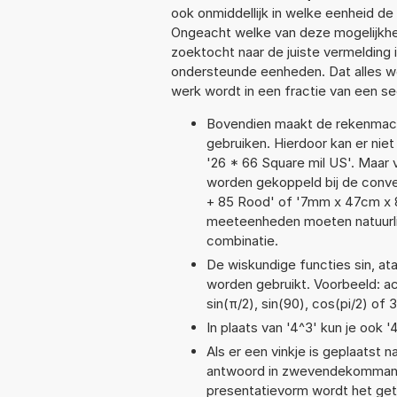
ook onmiddellijk in welke eenheid d
Ongeacht welke van deze mogelijkhe
zoektocht naar de juiste vermelding i
ondersteunde eenheden. Dat alles 
werk wordt in een fractie van een s
Bovendien maakt de rekenmachi
gebruiken. Hierdoor kan er nie
'26 * 66 Square mil US'. Maar
worden gekoppeld bij de conver
+ 85 Rood' of '7mm x 47cm x
meeteenheden moeten natuurlijk
combinatie.
De wiskundige functies sin, ata
worden gebruikt. Voorbeeld: acos
sin(π/2), sin(90), cos(pi/2) of 
In plaats van '4^3' kun je ook '
Als er een vinkje is geplaatst n
antwoord in zwevendekommanot
presentatievorm wordt het geta