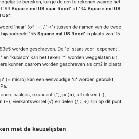
ogelijk te bereiken, kun je de om te rekenen waarde het
ld '93
Square mil US naar Rood
' of '34
Square mil US
l US
':
woord 'naar' (of '=' / '->') tussen de namen van de twee
bijvoorbeeld '55
Square mil US Rood
' in plaats van '15
 1,83e5 worden geschreven. De 'e' staat voor 'exponent'.
t' en 'kubisch' kan het teken '^' worden weggelaten uit
eters kunnen daarom worden geschreven als cm2 in plaats
 'µ' (= micro) kan een eenvoudige 'u' worden gebruikt,
µPa.
nen: haakjes, exponent (^), pi (π), aftrekken (-),
 (+), vierkantswortel (√) en delen (/, :, ÷) zijn op dit punt
ken met de keuzelijsten