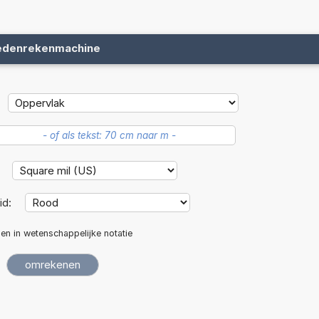
edenrekenmachine
:
id:
len in wetenschappelijke notatie