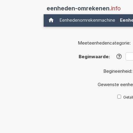
eenheden-omrekenen
.info
Eenhedenomrekenmachine
Eenh
Meeteenhedencategorie:
Beginwaarde:
?
Begineenheid
Gewenste eenhe
Getal