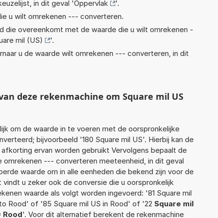
euzelijst, in dit geval '
Oppervlak
'.
ie u wilt omrekenen --- converteren.
eid die overeenkomt met de waarde die u wilt omrekenen -
uare mil (US)
'.
rnaar u de waarde wilt omrekenen --- converteren, in dit
t van deze rekenmachine om Square mil US
jk om de waarde in te voeren met de oorspronkelijke
rteerd; bijvoorbeeld '180 Square mil US'. Hierbij kan de
 afkorting ervan worden gebruikt Vervolgens bepaalt de
 omrekenen --- converteren meeteenheid, in dit geval
voerde waarde om in alle eenheden die bekend zijn voor de
t vindt u zeker ook de conversie die u oorspronkelijk
rekenen waarde als volgt worden ingevoerd: '81 Square mil
to Rood' of '85 Square mil US in Rood' of '22
Square mil
= Rood
'. Voor dit alternatief berekent de rekenmachine