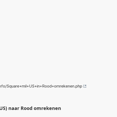
info/Square+mil+US+in+Rood+omrekenen.php
(US) naar Rood omrekenen