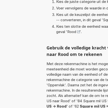
Kies de juiste categorie uit de k
Voer vervolgens de waarde in d
Kies uit de keuzelijst de eenh
-- converteren, in dit geval '
Sq
Kies ten slotte de eenheid waa
geval '
Rood
'.
Gebruik de volledige krach
naar Rood om te rekenen
Met deze rekenmachine is het mogeli
meeteenheid die moet worden geconve
volledige naam van de eenheid of de
rekenmachine de categorie van de te
'Oppervlak'. Daarna zet het de inge
rekenmachine. In de resulterende lijs
zocht. Als alternatief kan de om te 
US naar Rood' of '84 Square mil US 
US -> Rood
' of '62
Square mil US 