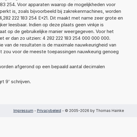
22 183 254. Voor apparaten waarop de mogelijkheden voor
erkt is, zoals bijvoorbeeld bij zakrekenmachines, worden
4,282 222 183 254 E+21. Dit maakt met name zeer grote en
jker leesbaar. Indien op deze plaats geen vinkje is
taat op de gebruikelijke manier weergegeven. Voor het
t er dan zo uitzien: 4 282 222 183 254 000 000 000.
ie van de resultaten is de maximale nauwkeurigheid van
Dat zou voor de meeste toepassingen nauwkeurig genoeg
 worden afgerond op een bepaald aantal decimalen
rt 9' schrijven.
Impressum
-
Privacybeleid
- © 2005-2026 by Thomas Hainke