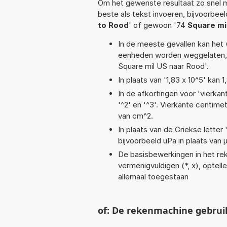
Om het gewenste resultaat zo snel m
beste als tekst invoeren, bijvoorbee
to Rood
' of gewoon '74
Square mi
In de meeste gevallen kan het 
eenheden worden weggelaten, 
Square mil US naar Rood'.
In plaats van '1,83 x 10^5' kan
In de afkortingen voor 'vierkan
'^2' en '^3'. Vierkante centim
van cm^2.
In plaats van de Griekse letter
bijvoorbeeld uPa in plaats van 
De basisbewerkingen in het reke
vermenigvuldigen (*, x), optellen
allemaal toegestaan
of: De rekenmachine gebrui