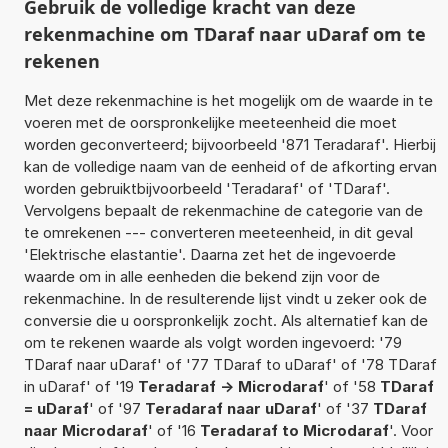
Gebruik de volledige kracht van deze
rekenmachine om TDaraf naar uDaraf om te
rekenen
Met deze rekenmachine is het mogelijk om de waarde in te
voeren met de oorspronkelijke meeteenheid die moet
worden geconverteerd; bijvoorbeeld '871 Teradaraf'. Hierbij
kan de volledige naam van de eenheid of de afkorting ervan
worden gebruiktbijvoorbeeld 'Teradaraf' of 'TDaraf'.
Vervolgens bepaalt de rekenmachine de categorie van de
te omrekenen --- converteren meeteenheid, in dit geval
'Elektrische elastantie'. Daarna zet het de ingevoerde
waarde om in alle eenheden die bekend zijn voor de
rekenmachine. In de resulterende lijst vindt u zeker ook de
conversie die u oorspronkelijk zocht. Als alternatief kan de
om te rekenen waarde als volgt worden ingevoerd: '79
TDaraf naar uDaraf' of '77 TDaraf to uDaraf' of '78 TDaraf
in uDaraf' of '19
Teradaraf -> Microdaraf
' of '58
TDaraf
= uDaraf
' of '97
Teradaraf naar uDaraf
' of '37
TDaraf
naar Microdaraf
' of '16
Teradaraf to Microdaraf
'. Voor