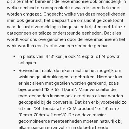
dit alternatief berekent de rekenmachine ook onmiddellijk in
welke eenheid de oorspronkelijke waarde specifiek moet
worden omgezet. Ongeacht welke van deze mogelijkheden
men ook gebruikt, het bespaart de omslachtige zoektocht
naar de juiste vermelding in lange selectielijsten met talloze
categorieën en talloze ondersteunde eenheden. Dat alles
wordt voor ons overgenomen door de rekenmachine en het
werk wordt in een fractie van een seconde gedaan.
In plaats van '4^3' kun je ook '4 exp 3' of '4 pow 3'
schrijven.
Bovendien maakt de rekenmachine het mogelijk om
wiskundige uitdrukkingen te gebruiken. Hierdoor kan
er niet alleen met getallen worden gerekend, zoals
bijvoorbeeld '13 * 52 TDaraf'. Maar verschillende
meeteenheden kunnen ook direct aan elkaar worden
gekoppeld bij de conversie. Dat kan er bijvoorbeeld zo
uitzien: '34 Teradaraf + 73 Microdaraf' of '91mm x
31cm x 70dm = ? cm^3'. De op deze manier
gecombineerde meeteenheden moeten natuurlijk bij
elkaar passen en zinvol zijn in de betreffende