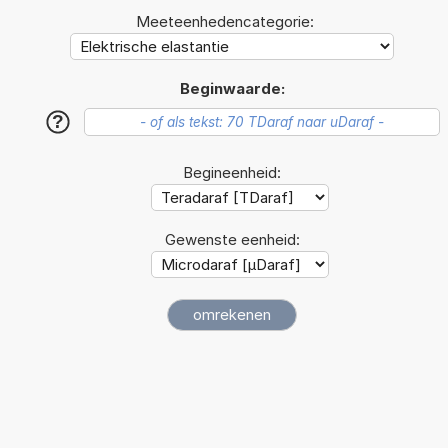
Meeteenhedencategorie:
Beginwaarde:
?
Begineenheid:
Gewenste eenheid: