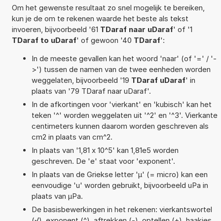
Om het gewenste resultaat zo snel mogelijk te bereiken,
kun je de om te rekenen waarde het beste als tekst
invoeren, bijvoorbeeld '61
TDaraf naar uDaraf
' of '1
TDaraf to uDaraf
' of gewoon '40
TDaraf
':
In de meeste gevallen kan het woord 'naar' (of '=' / '-
>') tussen de namen van de twee eenheden worden
weggelaten, bijvoorbeeld '19
TDaraf uDaraf
' in
plaats van '79 TDaraf naar uDaraf'.
In de afkortingen voor 'vierkant' en 'kubisch' kan het
teken '^' worden weggelaten uit '^2' en '^3'. Vierkante
centimeters kunnen daarom worden geschreven als
cm2 in plaats van cm^2.
In plaats van '1,81 x 10^5' kan 1,81e5 worden
geschreven. De 'e' staat voor 'exponent'.
In plaats van de Griekse letter 'µ' (= micro) kan een
eenvoudige 'u' worden gebruikt, bijvoorbeeld uPa in
plaats van µPa.
De basisbewerkingen in het rekenen: vierkantswortel
(√), exponent (^), aftrekken (-), optellen (+), haakjes,