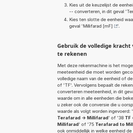
Kies uit de keuzelijst de eenh
-- converteren, in dit geval '
Te
Kies ten slotte de eenheid waa
geval '
Millifarad [mF]
'.
Gebruik de volledige krach
te rekenen
Met deze rekenmachine is het mogeli
meeteenheid die moet worden geconve
volledige naam van de eenheid of de
of 'TF'. Vervolgens bepaalt de reke
converteren meeteenheid, in dit geva
waarde om in alle eenheden die beken
u zeker ook de conversie die u oorsp
waarde als volgt worden ingevoerd: '
Terafarad -> Millifarad
' of '38
TF 
Millifarad
' of '75
Terafarad to Mil
ook onmiddellijk in welke eenheid d