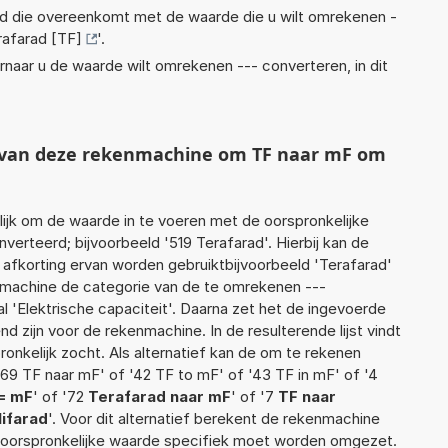
eid die overeenkomt met de waarde die u wilt omrekenen -
rafarad [TF]
'.
rnaar u de waarde wilt omrekenen --- converteren, in dit
t van deze rekenmachine om TF naar mF om
jk om de waarde in te voeren met de oorspronkelijke
rteerd; bijvoorbeeld '519 Terafarad'. Hierbij kan de
 afkorting ervan worden gebruiktbijvoorbeeld 'Terafarad'
nmachine de categorie van de te omrekenen ---
l 'Elektrische capaciteit'. Daarna zet het de ingevoerde
d zijn voor de rekenmachine. In de resulterende lijst vindt
ronkelijk zocht. Als alternatief kan de om te rekenen
69 TF naar mF' of '42 TF to mF' of '43 TF in mF' of '4
= mF
' of '72
Terafarad naar mF
' of '7
TF naar
lifarad
'. Voor dit alternatief berekent de rekenmachine
e oorspronkelijke waarde specifiek moet worden omgezet.