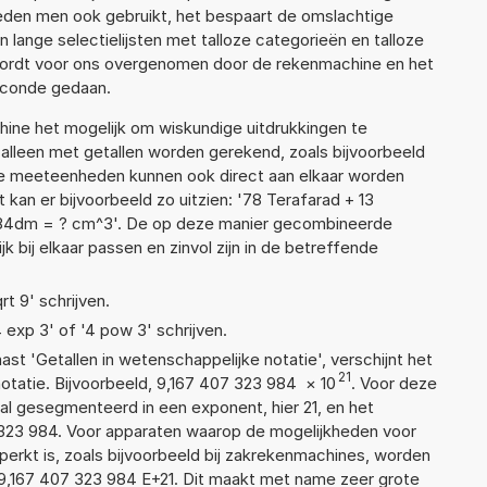
den men ook gebruikt, het bespaart de omslachtige
n lange selectielijsten met talloze categorieën en talloze
wordt voor ons overgenomen door de rekenmachine en het
econde gedaan.
ne het mogelijk om wiskundige uitdrukkingen te
t alleen met getallen worden gerekend, zoals bijvoorbeeld
nde meeteenheden kunnen ook direct aan elkaar worden
 kan er bijvoorbeeld zo uitzien: '78 Terafarad + 13
x 84dm = ? cm^3'. De op deze manier gecombineerde
 bij elkaar passen en zinvol zijn in de betreffende
rt 9' schrijven.
4 exp 3' of '4 pow 3' schrijven.
aast 'Getallen in wetenschappelijke notatie', verschijnt het
21
atie. Bijvoorbeeld, 9,167 407 323 984
×
10
. Voor deze
l gesegmenteerd in een exponent, hier 21, en het
07 323 984. Voor apparaten waarop de mogelijkheden voor
erkt is, zoals bijvoorbeeld bij zakrekenmachines, worden
9,167 407 323 984 E+21. Dit maakt met name zeer grote