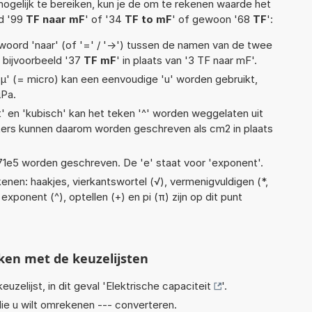
ogelijk te bereiken, kun je de om te rekenen waarde het
ld '99
TF naar mF
' of '34
TF to mF
' of gewoon '68
TF
':
woord 'naar' (of '=' / '->') tussen de namen van de twee
bijvoorbeeld '37
TF mF
' in plaats van '3 TF naar mF'.
 'µ' (= micro) kan een eenvoudige 'u' worden gebruikt,
µPa.
t' en 'kubisch' kan het teken '^' worden weggelaten uit
eters kunnen daarom worden geschreven als cm2 in plaats
 1,71e5 worden geschreven. De 'e' staat voor 'exponent'.
enen: haakjes, vierkantswortel (√), vermenigvuldigen (*,
), exponent (^), optellen (+) en pi (π) zijn op dit punt
ken met de keuzelijsten
euzelijst, in dit geval '
Elektrische capaciteit
'.
ie u wilt omrekenen --- converteren.