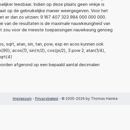
elijker leesbaar. Indien op deze plaats geen vinkje is
taat op de gebruikelijke manier weergegeven. Voor het
t er dan zo uitzien: 9 167 407 323 984 000 000 000.
ie van de resultaten is de maximale nauwkeurigheid van
Dat zou voor de meeste toepassingen nauwkeurig genoeg
s, sqrt, atan, sin, tan, pow, exp en acos kunnen ook
(90), acos(1), sin(π/2), cos(pi/2), 3 pow 2, atan(1/4),
sqrt(4)
 worden afgerond op een bepaald aantal decimalen
Impressum
-
Privacybeleid
- © 2005-2026 by Thomas Hainke