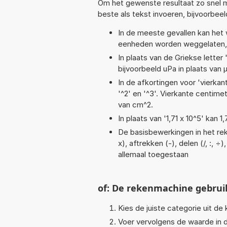
Om het gewenste resultaat zo snel m
beste als tekst invoeren, bijvoorbee
In de meeste gevallen kan het 
eenheden worden weggelaten, 
In plaats van de Griekse letter
bijvoorbeeld uPa in plaats van 
In de afkortingen voor 'vierkan
'^2' en '^3'. Vierkante centim
van cm^2.
In plaats van '1,71 x 10^5' kan
De basisbewerkingen in het rek
x), aftrekken (-), delen (/, :, ÷
allemaal toegestaan
of: De rekenmachine gebrui
Kies de juiste categorie uit de k
Voer vervolgens de waarde in d