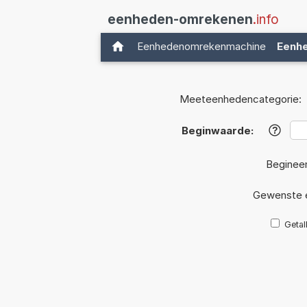
eenheden-omrekenen
.info
Eenhedenomrekenmachine
Eenh
Meeteenhedencategorie:
Beginwaarde:
?
Beginee
Gewenste 
Getal