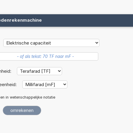
edenrekenmachine
nheid:
eenheid:
len in wetenschappelijke notatie