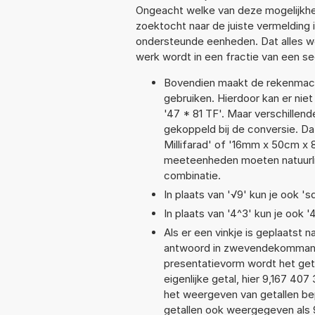
Ongeacht welke van deze mogelijkhe
zoektocht naar de juiste vermelding i
ondersteunde eenheden. Dat alles 
werk wordt in een fractie van een s
Bovendien maakt de rekenmachi
gebruiken. Hierdoor kan er nie
'47 * 81 TF'. Maar verschille
gekoppeld bij de conversie. Dat
Millifarad' of '16mm x 50cm 
meeteenheden moeten natuurlijk
combinatie.
In plaats van '√9' kun je ook 'sq
In plaats van '4^3' kun je ook '
Als er een vinkje is geplaatst n
antwoord in zwevendekommanot
presentatievorm wordt het geta
eigenlijke getal, hier 9,167 4
het weergeven van getallen bep
getallen ook weergegeven als 