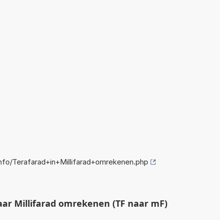
fo/Terafarad+in+Millifarad+omrekenen.php
ar Millifarad omrekenen (TF naar mF)