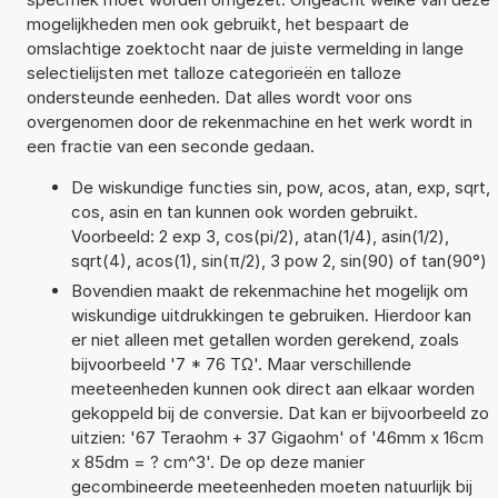
mogelijkheden men ook gebruikt, het bespaart de
omslachtige zoektocht naar de juiste vermelding in lange
selectielijsten met talloze categorieën en talloze
ondersteunde eenheden. Dat alles wordt voor ons
overgenomen door de rekenmachine en het werk wordt in
een fractie van een seconde gedaan.
De wiskundige functies sin, pow, acos, atan, exp, sqrt,
cos, asin en tan kunnen ook worden gebruikt.
Voorbeeld: 2 exp 3, cos(pi/2), atan(1/4), asin(1/2),
sqrt(4), acos(1), sin(π/2), 3 pow 2, sin(90) of tan(90°)
Bovendien maakt de rekenmachine het mogelijk om
wiskundige uitdrukkingen te gebruiken. Hierdoor kan
er niet alleen met getallen worden gerekend, zoals
bijvoorbeeld '7 * 76 TΩ'. Maar verschillende
meeteenheden kunnen ook direct aan elkaar worden
gekoppeld bij de conversie. Dat kan er bijvoorbeeld zo
uitzien: '67 Teraohm + 37 Gigaohm' of '46mm x 16cm
x 85dm = ? cm^3'. De op deze manier
gecombineerde meeteenheden moeten natuurlijk bij