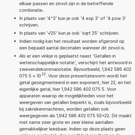
elkaar passen en zinvol zijn in de betreffende
combinatie.
In plaats van '4^3' kun je ook '4 exp 3' of '4 pow 3'
schrijven.
In plaats van '√25' kun je ook 'sqrt 25' schrijven.
Indien nodig kan het resultaat worden afgerond op
een bepaald aantal decimalen wanneer dit zinvol is.
Als er een vinkje is geplaatst naast 'Getallen in
wetenschappelijke notatie', verschijnt het antwoord in
zwevendekommanotatie. Bijvoorbeeld, 1,942 586 402
22
075 5
×
10
. Voor deze presentatievorm wordt het
getal gesegmenteerd in een exponent, hier 22, en het
eigenlijke getal, hier 1,942 586 402 075 5. Voor
apparaten waarop de mogelijkheden voor het
weergeven van getallen beperkt is, zoals bijvoorbeeld
bij zakrekenmachines, worden getallen ook
weergegeven als 1,942 586 402 075 5E+22. Dit maakt
met name zeer grote en zeer kleine aantallen
gemakkelijker leesbaar. Indien op deze plaats geen