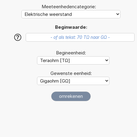
Meeteenhedencategorie:
Beginwaarde:
?
Begineenheid:
Gewenste eenheid: