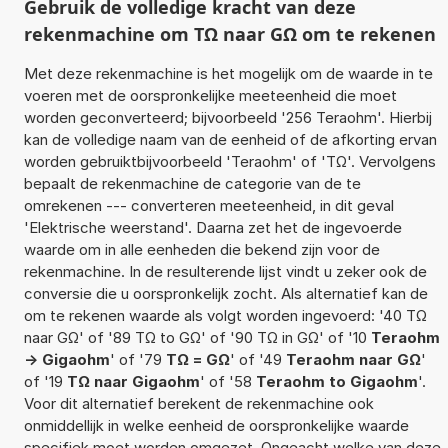
Gebruik de volledige kracht van deze
rekenmachine om TΩ naar GΩ om te rekenen
Met deze rekenmachine is het mogelijk om de waarde in te
voeren met de oorspronkelijke meeteenheid die moet
worden geconverteerd; bijvoorbeeld '256 Teraohm'. Hierbij
kan de volledige naam van de eenheid of de afkorting ervan
worden gebruiktbijvoorbeeld 'Teraohm' of 'TΩ'. Vervolgens
bepaalt de rekenmachine de categorie van de te
omrekenen --- converteren meeteenheid, in dit geval
'Elektrische weerstand'. Daarna zet het de ingevoerde
waarde om in alle eenheden die bekend zijn voor de
rekenmachine. In de resulterende lijst vindt u zeker ook de
conversie die u oorspronkelijk zocht. Als alternatief kan de
om te rekenen waarde als volgt worden ingevoerd: '40 TΩ
naar GΩ' of '89 TΩ to GΩ' of '90 TΩ in GΩ' of '10
Teraohm
-> Gigaohm
' of '79
TΩ = GΩ
' of '49
Teraohm naar GΩ
'
of '19
TΩ naar Gigaohm
' of '58
Teraohm to Gigaohm
'.
Voor dit alternatief berekent de rekenmachine ook
onmiddellijk in welke eenheid de oorspronkelijke waarde
specifiek moet worden omgezet. Ongeacht welke van deze