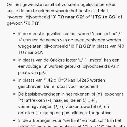
Om het gewenste resultaat zo snel mogelijk te bereiken,
kun je de om te rekenen waarde het beste als tekst
invoeren, bijvoorbeeld '31
TΩ naar GΩ
' of '1
TΩ to GΩ
' of
gewoon '70
TΩ
':
In de meeste gevallen kan het woord 'naar' (of '=' / '-
>') tussen de namen van de twee eenheden worden
weggelaten, bijvoorbeeld '10
TΩ GΩ
' in plaats van '40
TΩ naar GΩ'.
In plaats van de Griekse letter 'µ' (= micro) kan een
eenvoudige 'u' worden gebruikt, bijvoorbeeld uPa in
plaats van µPa.
In plaats van '1,42 x 10^5' kan 1,42e5 worden
geschreven. De 'e' staat voor 'exponent'.
De basisbewerkingen in het rekenen: pi (π), exponent
(^), aftrekken (-), haakjes, delen (/, :, ÷),
vermenigvuldigen (*, x), vierkantswortel (√) en
optellen (+) zijn op dit punt allemaal toegestaan
In de afkortingen voor 'vierkant' en 'kubisch' kan het
teken '^' worden weggelaten uit '^2' en '^3'. Vierkante