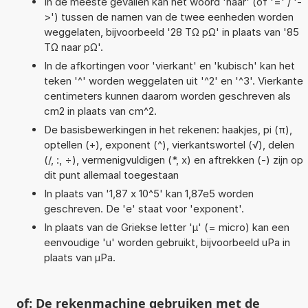
In de meeste gevallen kan het woord 'naar' (of '=' / '-
>') tussen de namen van de twee eenheden worden
weggelaten, bijvoorbeeld '28 TΩ pΩ' in plaats van '85
TΩ naar pΩ'.
In de afkortingen voor 'vierkant' en 'kubisch' kan het
teken '^' worden weggelaten uit '^2' en '^3'. Vierkante
centimeters kunnen daarom worden geschreven als
cm2 in plaats van cm^2.
De basisbewerkingen in het rekenen: haakjes, pi (π),
optellen (+), exponent (^), vierkantswortel (√), delen
(/, :, ÷), vermenigvuldigen (*, x) en aftrekken (-) zijn op
dit punt allemaal toegestaan
In plaats van '1,87 x 10^5' kan 1,87e5 worden
geschreven. De 'e' staat voor 'exponent'.
In plaats van de Griekse letter 'µ' (= micro) kan een
eenvoudige 'u' worden gebruikt, bijvoorbeeld uPa in
plaats van µPa.
of: De rekenmachine gebruiken met de