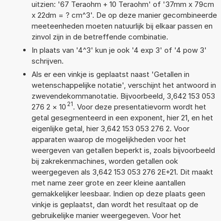
uitzien: '67 Teraohm + 10 Teraohm' of '37mm x 79cm
x 22dm = ? cm^3'. De op deze manier gecombineerde
meeteenheden moeten natuurlijk bij elkaar passen en
zinvol zijn in de betreffende combinatie.
In plaats van '4^3' kun je ook '4 exp 3' of '4 pow 3'
schrijven.
Als er een vinkje is geplaatst naast 'Getallen in
wetenschappelijke notatie', verschijnt het antwoord in
zwevendekommanotatie. Bijvoorbeeld, 3,642 153 053
21
276 2
×
10
. Voor deze presentatievorm wordt het
getal gesegmenteerd in een exponent, hier 21, en het
eigenlijke getal, hier 3,642 153 053 276 2. Voor
apparaten waarop de mogelijkheden voor het
weergeven van getallen beperkt is, zoals bijvoorbeeld
bij zakrekenmachines, worden getallen ook
weergegeven als 3,642 153 053 276 2E+21. Dit maakt
met name zeer grote en zeer kleine aantallen
gemakkelijker leesbaar. Indien op deze plaats geen
vinkje is geplaatst, dan wordt het resultaat op de
gebruikelijke manier weergegeven. Voor het