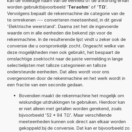
kan de volledige naam van de eenheid of de afkorting ervan
worden gebruiktbijvoorbeeld '
Teraohm
' of '
TΩ
'.
Vervolgens bepaalt de rekenmachine de categorie van de
te omrekenen --- converteren meeteenheid, in dit geval
'Elektrische weerstand'. Daarna zet het de ingevoerde
waarde om in alle eenheden die bekend zijn voor de
rekenmachine. In de resulterende lijst vindt u zeker ook de
conversie die u oorspronkelijk zocht. Ongeacht welke van
deze mogelijkheden men ook gebruikt, het bespaart de
omslachtige zoektocht naar de juiste vermelding in lange
selectielijsten met talloze categorieën en talloze
ondersteunde eenheden. Dat alles wordt voor ons
overgenomen door de rekenmachine en het werk wordt in
een fractie van een seconde gedaan.
Bovendien maakt de rekenmachine het mogelijk om
wiskundige uitdrukkingen te gebruiken. Hierdoor kan
er niet alleen met getallen worden gerekend, zoals
bijvoorbeeld '52 * 94 TΩ'. Maar verschillende
meeteenheden kunnen ook direct aan elkaar worden
gekoppeld bij de conversie. Dat kan er bijvoorbeeld zo